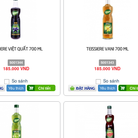
IERE VIỆT QUẤT 700 ML
TEISSIERE VANI 700 ML
S001344
S001343
185.000 VND
185.000 VND
So sánh
So sánh
Yêu thích
Yêu thích
Chi tiết
Chi t
NG
ĐẶT HÀNG