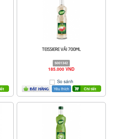
TEISSIERE VẢI 700ML
S001342
185.000 VND
So sánh
Yêu thích
iết
Chi tiết
ĐẶT HÀNG