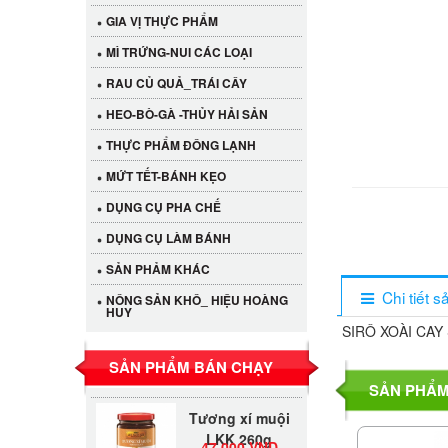
GIA VỊ THỰC PHẨM
MÌ TRỨNG-NUI CÁC LOẠI
RAU CỦ QUẢ_TRÁI CÂY
HEO-BÒ-GÀ -THỦY HẢI SẢN
THỰC PHẨM ĐÔNG LẠNH
MỨT TẾT-BÁNH KẸO
DỤNG CỤ PHA CHẾ
DỤNG CỤ LÀM BÁNH
Cần Tây Đà Lạt
SẢN PHẢM KHÁC
40.000 VND
Chi tiết 
NÔNG SẢN KHÔ_ HIỆU HOÀNG
HUY
LỐC 12 HỦ
SIRÔ XOÀI CA
Tương xí muội
530.000 VND
SẢN PHẨM BÁN CHẠY
LKK 260g
SẢN PHẨM
Tương xí muội
LKK 260g
47.000 VND