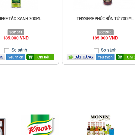
SIERE TÁO XANH 700ML
TEISSIERE PHÚC BỒN TỬ 700 ML
S001341
S001340
185.000 VND
185.000 VND
So sánh
So sánh
Yêu thích
Yêu thích
Chi tiết
Chi t
NG
ĐẶT HÀNG