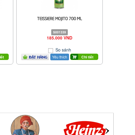
TEISSIERE MOJITO 700 ML
S001339
185.000 VND
So sánh
Yêu thích
iết
Chi tiết
ĐẶT HÀNG