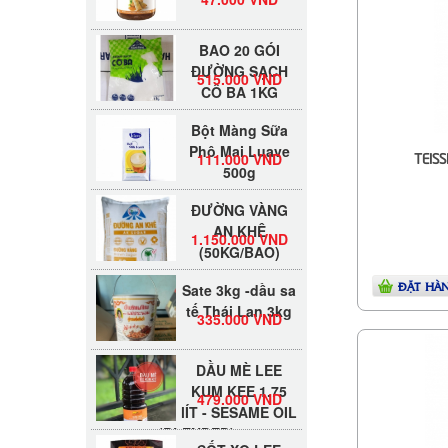
BAO 20 GÓI
ĐƯỜNG SẠCH
515.000 VND
CÔ BA 1KG
Bột Màng Sữa
Phô Mai Luave
111.000 VND
TEISS
500g
ĐƯỜNG VÀNG
AN KHÊ
1.150.000 VND
(50KG/BAO)
Sate 3kg -dầu sa
ĐẶT HÀ
tế Thái Lan 3kg
335.000 VND
DẦU MÈ LEE
KUM KEE 1.75
479.000 VND
lÍT - SESAME OIL
(BLENDED)
SỐT XO LEE