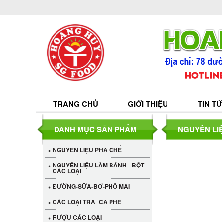
TRANG CHỦ
GIỚI THIỆU
TIN T
DANH MỤC SẢN PHẨM
NGUYÊN LI
NGUYÊN LIỆU PHA CHẾ
NGUYÊN LIỆU LÀM BÁNH - BỘT
CÁC LOẠI
ĐƯỜNG-SỮA-BƠ-PHÔ MAI
CÁC LOẠI TRÀ_CÀ PHÊ
RƯỢU CÁC LOẠI