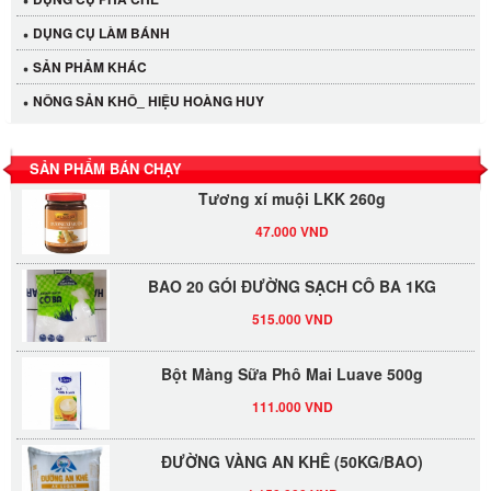
Cần Tây Đà Lạt
DỤNG CỤ LÀM BÁNH
40.000 VND
SẢN PHẢM KHÁC
LỐC 12 HỦ Tương xí muội LKK 260g
NÔNG SẢN KHÔ_ HIỆU HOÀNG HUY
530.000 VND
SẢN PHẨM BÁN CHẠY
Tương xí muội LKK 260g
47.000 VND
BAO 20 GÓI ĐƯỜNG SẠCH CÔ BA 1KG
515.000 VND
Bột Màng Sữa Phô Mai Luave 500g
111.000 VND
ĐƯỜNG VÀNG AN KHÊ (50KG/BAO)
1.150.000 VND