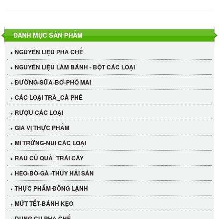
DANH MỤC SẢN PHẨM
NGUYÊN LIỆU PHA CHẾ
NGUYÊN LIỆU LÀM BÁNH - BỘT CÁC LOẠI
ĐƯỜNG-SỮA-BƠ-PHÔ MAI
CÁC LOẠI TRÀ_CÀ PHÊ
RƯỢU CÁC LOẠI
GIA VỊ THỰC PHẨM
MÌ TRỨNG-NUI CÁC LOẠI
RAU CỦ QUẢ_TRÁI CÂY
HEO-BÒ-GÀ -THỦY HẢI SẢN
THỰC PHẨM ĐÔNG LẠNH
MỨT TẾT-BÁNH KẸO
DỤNG CỤ PHA CHẾ