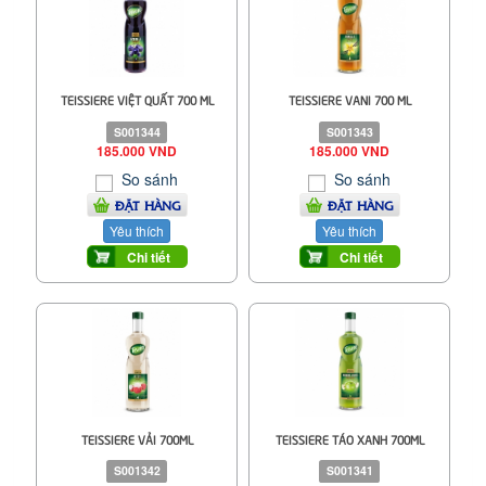
TEISSIERE VIỆT QUẤT 700 ML
TEISSIERE VANI 700 ML
S001344
S001343
185.000 VND
185.000 VND
So sánh
So sánh
ĐẶT HÀNG
ĐẶT HÀNG
Yêu thích
Yêu thích
Chi tiết
Chi tiết
TEISSIERE VẢI 700ML
TEISSIERE TÁO XANH 700ML
S001342
S001341