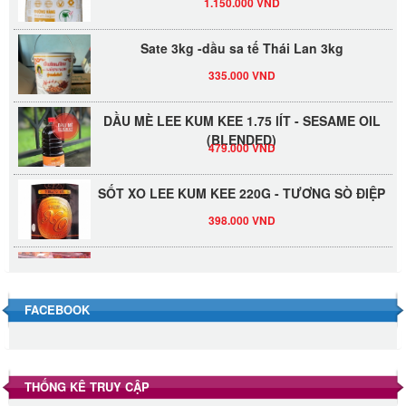
Sate 3kg -dầu sa tế Thái Lan 3kg
335.000 VND
DẦU MÈ LEE KUM KEE 1.75 lÍT - SESAME OIL
(BLENDED)
479.000 VND
SỐT XO LEE KUM KEE 220G - TƯƠNG SÒ ĐIỆP
398.000 VND
Đường Thốt Nốt 1kg
40.000 VND
FACEBOOK
Đường phèn hạt Long An 500g
345.000 VND
THỐNG KÊ TRUY CẬP
Đường phèn Long An bao 10kg