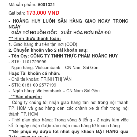
Mã sản phẩm:
S001321
173.000 VND
Giá bán:
- HOÀNG HUY LUÔN SẴN HÀNG GIAO NGAY TRONG
NGÀY
- GIẤY TỜ NGUỒN GỐC - XUẤT HÓA ĐƠN ĐẦY ĐỦ
*** Hình thức thanh toán:
1
. Giao hàng thu tiền tận nơi (COD)
2. Chuyển khoản vào 2 tài khoản sau:
- Tên Cty: CÔNG TY TNHH THỰC PHẨM HOÀNG HUY
- STK: 1101729999
- Ngân hàng: Vietcombank – CN Nam Sài Gòn
Hoặc Tài khoản cá nhân:
- Chủ tài khoản: TRỊNH THỊ VÂN
- STK: 0181 00 2577199
- Ngân hàng: Vietcombank – CN Nam Sài Gòn
***
Vận chuyển:
- Công ty chúng tôi nhận giao hàng tận nơi trong nội thành
TP. HCM và giao hàng đến các chành xe đi tỉnh trong nội
thành TP. HCM
- Thời gian giao hàng: Trong vòng 8 tiếng - 2 ngày làm việc
kể từ ngày nhận được xác nhận mua hàng từ khách hàng
***Để phục vụ được tốt nhất quý khách ĐẶT HÀNG qua