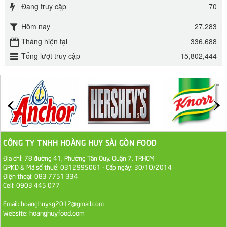
Đang truy cập
70
295.000 VND
Hôm nay
27,283
Đường mía thiên nhiên Biên Hòa gói 1kg
Tháng hiện tại
336,688
32.000 VND
Tổng lượt truy cập
15,802,444
ĐƯỜNG SẠCH CÔ BA BIÊN HÒA 1KG
27.000 VND
Đường cát trắng An Khê bao 50kg
1.100.000 VND
CÔNG TY TNHH HOÀNG HUY SÀI GÒN FOOD
Địa chỉ: 78 đường 41, Phường Tân Quy, Quận 7, TP.HCM
Sa Tế Tôm Cholimex PET Hũ 450g
GPKD & Mã số thuế: 0312995061 - Cấp ngày: 30/10/2014
36.000 VND
Điện thoại: 083 7751 334
Cell: 0903 445 077
Ớt Sa Tế Cholimex Hũ Thuỷ Tinh 150g
Email: hoanghuysg2012@gmail.com
hoanghuyfood.com
Website:
19.000 VND