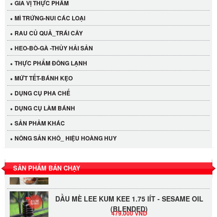
Tương xí muội LKK 260g
GIA VỊ THỰC PHẨM
47.000 VND
MÌ TRỨNG-NUI CÁC LOẠI
RAU CỦ QUẢ_TRÁI CÂY
BAO 20 GÓI ĐƯỜNG SẠCH CÔ BA 1KG
HEO-BÒ-GÀ -THỦY HẢI SẢN
515.000 VND
THỰC PHẨM ĐÔNG LẠNH
MỨT TẾT-BÁNH KẸO
Bột Màng Sữa Phô Mai Luave 500g
DỤNG CỤ PHA CHẾ
111.000 VND
DỤNG CỤ LÀM BÁNH
ĐƯỜNG VÀNG AN KHÊ (50KG/BAO)
SẢN PHẢM KHÁC
1.150.000 VND
NÔNG SẢN KHÔ_ HIỆU HOÀNG HUY
Sate 3kg -dầu sa tế Thái Lan 3kg
SẢN PHẨM BÁN CHẠY
335.000 VND
DẦU MÈ LEE KUM KEE 1.75 lÍT - SESAME OIL
(BLENDED)
479.000 VND