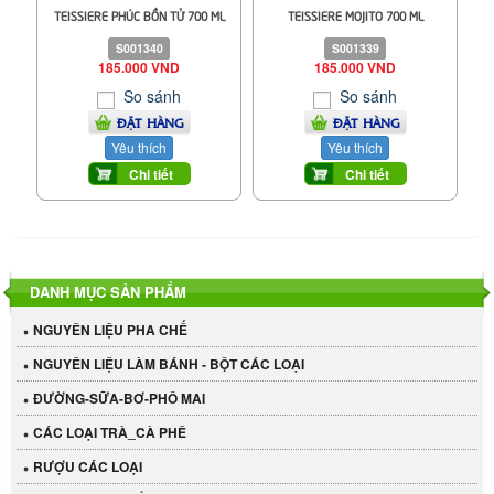
TEISSIERE PHÚC BỒN TỬ 700 ML
TEISSIERE MOJITO 700 ML
S001340
S001339
185.000 VND
185.000 VND
So sánh
So sánh
ĐẶT HÀNG
ĐẶT HÀNG
Yêu thích
Yêu thích
Chi tiết
Chi tiết
DANH MỤC SẢN PHẨM
Cần Tây Đà Lạt
NGUYÊN LIỆU PHA CHẾ
40.000 VND
NGUYÊN LIỆU LÀM BÁNH - BỘT CÁC LOẠI
ĐƯỜNG-SỮA-BƠ-PHÔ MAI
LỐC 12 HỦ Tương xí muội LKK 260g
CÁC LOẠI TRÀ_CÀ PHÊ
530.000 VND
RƯỢU CÁC LOẠI