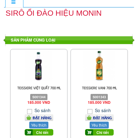
SIRÔ ỔI ĐÀO HIỆU MONIN
SẢN PHẨM CÙNG LOẠI
TEISSIERE VIỆT QUẤT 700 ML
TEISSIERE VANI 700 ML
S001344
S001343
185.000 VND
185.000 VND
So sánh
So sánh
ĐẶT HÀNG
ĐẶT HÀNG
Yêu thích
Yêu thích
Chi tiết
Chi tiết