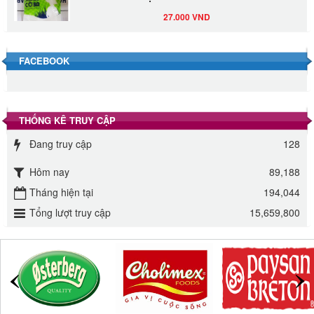
27.000 VND
Đường cát trắng An Khê bao 50kg
FACEBOOK
1.100.000 VND
Sa Tế Tôm Cholimex PET Hũ 450g
THỐNG KÊ TRUY CẬP
36.000 VND
Đang truy cập
128
Ớt Sa Tế Cholimex Hũ Thuỷ Tinh 150g
Hôm nay
89,188
19.000 VND
Tháng hiện tại
194,044
Tổng lượt truy cập
15,659,800
Nước tương cholimex 4,9L
75.000 VND
Dầu Ăn Tường An Olita 25kg
Liên hệ