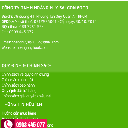
Dầu Ăn Tường An Cooking Oil 25kg
CÔNG TY TNHH HOÀNG HUY SÀI GÒN FOOD
Liên hệ
Địa chỉ: 78 đường 41, Phường Tân Quy, Quận 7, TP.HCM
GPKD & Mã số thuế: 0312995061 - Cấp ngày: 30/10/2014
Điện thoại: 083 7751 334
Dầu Ăn Minh Huê 25kg
Cell: 0903 445 077
Liên hệ
Email: hoanghuysg2012@gmail.com
hoanghuyfood.com
Website:
Dầu Ăn Cái Lân Orchid 25kg
Liên hệ
QUY ĐỊNH & CHÍNH SÁCH
Dầu Ăn Nakydaco 25kg
Chính sách và quy định chung
Chính sách bảo mật
Liên hệ
Chính sách bảo hành
Quy định đổi trả hàng
Chính sách giải quyết khiếu nại
Bơ thực vật Meizan 18 kg
THÔNG TIN HỮU ÍCH
1.135.000 VND
Hướng dẫn mua hàng
Hướng dẫn thanh toán
Bơ thực vật Tường An hũ 80g