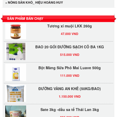
LỐC 12 HỦ Tương xí muội LKK 260g
NÔNG SẢN KHÔ_ HIỆU HOÀNG HUY
530.000 VND
SẢN PHẨM BÁN CHẠY
Tương xí muội LKK 260g
47.000 VND
BAO 20 GÓI ĐƯỜNG SẠCH CÔ BA 1KG
515.000 VND
Bột Màng Sữa Phô Mai Luave 500g
111.000 VND
ĐƯỜNG VÀNG AN KHÊ (50KG/BAO)
1.150.000 VND
Sate 3kg -dầu sa tế Thái Lan 3kg
335.000 VND