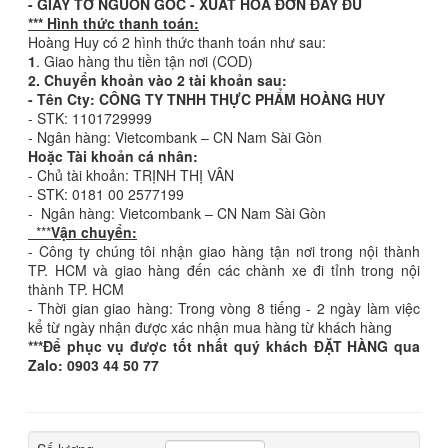
- GIẤY TỜ NGUỒN GỐC - XUẤT HÓA ĐƠN ĐẦY ĐỦ
*** Hình thức thanh toán:
Hoàng Huy có 2 hình thức thanh toán như sau:
1
. Giao hàng thu tiền tận nơi (COD)
2. Chuyển khoản vào 2 tài khoản sau:
- Tên Cty: CÔNG TY TNHH THỰC PHẨM HOÀNG HUY
- STK: 1101729999
- Ngân hàng: Vietcombank – CN Nam Sài Gòn
Hoặc Tài khoản cá nhân:
- Chủ tài khoản: TRỊNH THỊ VÂN
- STK: 0181 00 2577199
- Ngân hàng: Vietcombank – CN Nam Sài Gòn
***
Vận chuyển:
- Công ty chúng tôi nhận giao hàng tận nơi trong nội thành
TP. HCM và giao hàng đến các chành xe đi tỉnh trong nội
thành TP. HCM
- Thời gian giao hàng: Trong vòng 8 tiếng - 2 ngày làm việc
kể từ ngày nhận được xác nhận mua hàng từ khách hàng
***Để phục vụ được tốt nhất quý khách ĐẶT HÀNG qua
Zalo: 0903 44 50 77