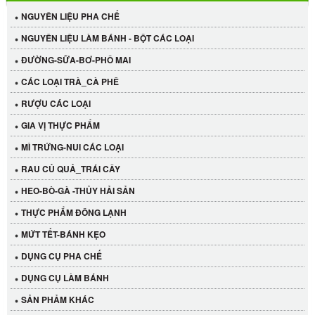
NGUYÊN LIỆU PHA CHẾ
NGUYÊN LIỆU LÀM BÁNH - BỘT CÁC LOẠI
ĐƯỜNG-SỮA-BƠ-PHÔ MAI
CÁC LOẠI TRÀ_CÀ PHÊ
RƯỢU CÁC LOẠI
GIA VỊ THỰC PHẨM
MÌ TRỨNG-NUI CÁC LOẠI
RAU CỦ QUẢ_TRÁI CÂY
HEO-BÒ-GÀ -THỦY HẢI SẢN
THỰC PHẨM ĐÔNG LẠNH
MỨT TẾT-BÁNH KẸO
DỤNG CỤ PHA CHẾ
Cần Tây Đà Lạt
DỤNG CỤ LÀM BÁNH
40.000 VND
SẢN PHẢM KHÁC