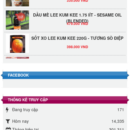
DẦU MÈ LEE KUM KEE 1.75 lÍT - SESAME OIL
(BLENDED)
479.000 VND
SỐT XO LEE KUM KEE 220G - TƯƠNG SÒ ĐIỆP
398.000 VND
Đường Thốt Nốt 1kg
40.000 VND
FACEBOOK
Đường phèn hạt Long An 500g
345.000 VND
THỐNG KÊ TRUY CẬP
Đường phèn Long An bao 10kg
Đang truy cập
171
295.000 VND
Hôm nay
14,335
Đường mía thiên nhiên Biên Hòa gói 1kg
Tháng hiện tại
301,311