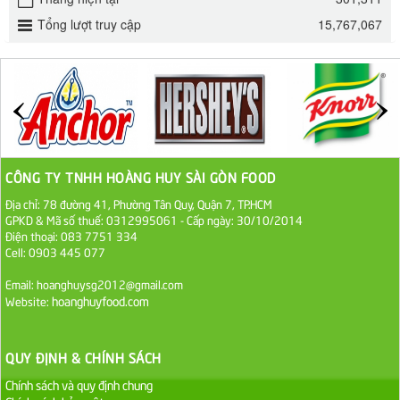
32.000 VND
Tổng lượt truy cập
15,767,067
ĐƯỜNG SẠCH CÔ BA BIÊN HÒA 1KG
27.000 VND
Đường cát trắng An Khê bao 50kg
1.100.000 VND
CÔNG TY TNHH HOÀNG HUY SÀI GÒN FOOD
Địa chỉ: 78 đường 41, Phường Tân Quy, Quận 7, TP.HCM
Sa Tế Tôm Cholimex PET Hũ 450g
GPKD & Mã số thuế: 0312995061 - Cấp ngày: 30/10/2014
36.000 VND
Điện thoại: 083 7751 334
Cell: 0903 445 077
Ớt Sa Tế Cholimex Hũ Thuỷ Tinh 150g
Email: hoanghuysg2012@gmail.com
hoanghuyfood.com
Website:
19.000 VND
Nước tương cholimex 4,9L
QUY ĐỊNH & CHÍNH SÁCH
75.000 VND
Chính sách và quy định chung