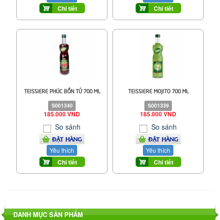
Chi tiết
Chi tiết
TEISSIERE PHÚC BỒN TỬ 700 ML
TEISSIERE MOJITO 700 ML
S001340
S001339
185.000 VND
185.000 VND
So sánh
So sánh
ĐẶT HÀNG
ĐẶT HÀNG
Yêu thích
Yêu thích
Chi tiết
Chi tiết
DANH MỤC SẢN PHẨM