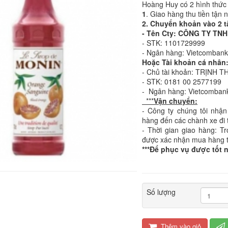
Hoàng Huy có 2 hình thức
1
. Giao hàng thu tiền tận 
2. Chuyển khoản vào 2 t
- Tên Cty: CÔNG TY T
- STK: 1101729999
- Ngân hàng: Vietcomban
Hoặc Tài khoản cá nhân
- Chủ tài khoản: TRỊNH T
- STK: 0181 00 2577199
- Ngân hàng: Vietcomban
***
Vận chuyển:
- Công ty chúng tôi nhận
hàng đến các chành xe đi 
- Thời gian giao hàng: T
được xác nhận mua hàng 
***Để phục vụ được tốt 
Số lượng
Thêm vào giỏ