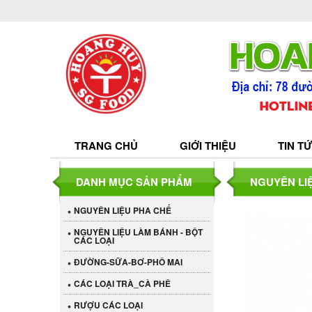
TRANG CHỦ
GIỚI THIỆU
TIN T
DANH MỤC SẢN PHẨM
NGUYÊN LI
NGUYÊN LIỆU PHA CHẾ
NGUYÊN LIỆU LÀM BÁNH - BỘT
CÁC LOẠI
ĐƯỜNG-SỮA-BƠ-PHÔ MAI
CÁC LOẠI TRÀ_CÀ PHÊ
RƯỢU CÁC LOẠI