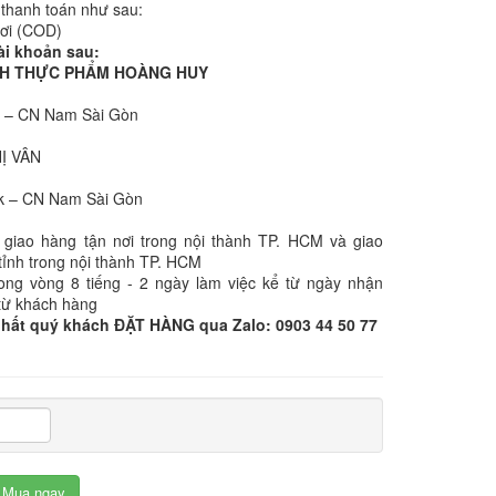
 thanh toán như sau:
nơi (COD)
ài khoản sau:
NHH THỰC PHẨM HOÀNG HUY
k – CN Nam Sài Gòn
:
HỊ VÂN
k – CN Nam Sài Gòn
 giao hàng tận nơi trong nội thành TP. HCM và giao
tỉnh trong nội thành TP. HCM
rong vòng 8 tiếng - 2 ngày làm việc kể từ ngày nhận
từ khách hàng
nhất quý khách ĐẶT HÀNG qua Zalo: 0903 44 50 77
Mua ngay