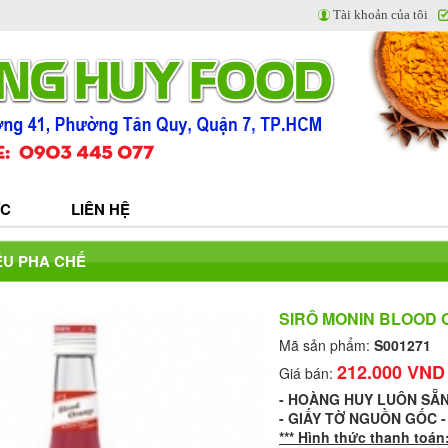
Tài khoản của tôi
ỨC
LIÊN HỆ
ỆU PHA CHẾ
SIRÔ MONIN BLOOD
Mã sản phẩm:
S001271
212.000 VND
Giá bán:
- HOÀNG HUY LUÔN SẴ
- GIẤY TỜ NGUỒN GỐC 
*** Hình thức thanh toán