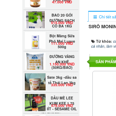
BAO 20 GÓI
Chi tiết 
ĐƯỜNG SẠCH
515.000 VND
CÔ BA 1KG
SIRÔ MONI
Bột Màng Sữa
Phô Mai Luave
111.000 VND
Từ khóa:
c
500g
cá nhân
,
làm v
ĐƯỜNG VÀNG
AN KHÊ
1.150.000 VND
SẢN PHẨM
(50KG/BAO)
Sate 3kg -dầu sa
tế Thái Lan 3kg
335.000 VND
DẦU MÈ LEE
KUM KEE 1.75
479.000 VND
lÍT - SESAME OIL
(BLENDED)
SỐT XO LEE