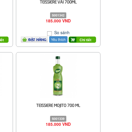
TEISSIERE VẢI 700ML
S001342
185.000 VND
So sánh
Yêu thích
iết
Chi tiết
ĐẶT HÀNG
TEISSIERE MOJITO 700 ML
S001339
185.000 VND