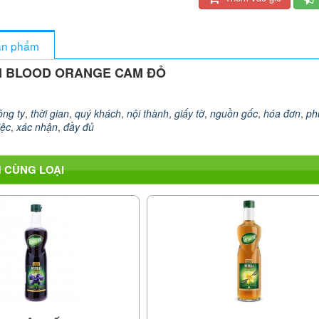
sản phẩm
N BLOOD ORANGE CAM ĐỎ
ông ty
,
thời gian
,
quý khách
,
nội thành
,
giấy tờ
,
nguồn gốc
,
hóa đơn
,
ph
iệc
,
xác nhận
,
đầy đủ
 CÙNG LOẠI