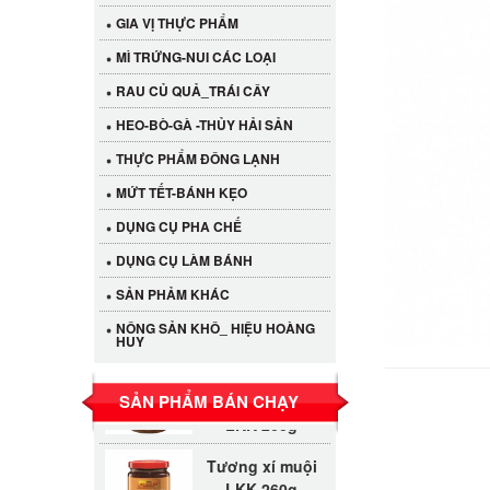
GIA VỊ THỰC PHẨM
MÌ TRỨNG-NUI CÁC LOẠI
RAU CỦ QUẢ_TRÁI CÂY
HEO-BÒ-GÀ -THỦY HẢI SẢN
THỰC PHẨM ĐÔNG LẠNH
MỨT TẾT-BÁNH KẸO
DỤNG CỤ PHA CHẾ
DỤNG CỤ LÀM BÁNH
Cần Tây Đà Lạt
SẢN PHẢM KHÁC
40.000 VND
NÔNG SẢN KHÔ_ HIỆU HOÀNG
HUY
LỐC 12 HỦ
Tương xí muội
530.000 VND
SẢN PHẨM BÁN CHẠY
LKK 260g
Tương xí muội
LKK 260g
47.000 VND