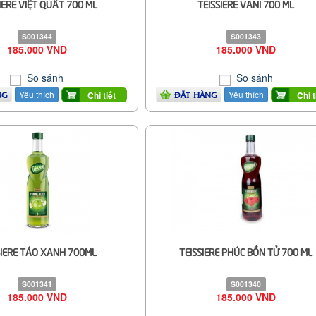
IERE VIỆT QUẤT 700 ML
TEISSIERE VANI 700 ML
S001344
S001343
185.000 VND
185.000 VND
So sánh
So sánh
Yêu thích
Yêu thích
Chi tiết
Chi t
NG
ĐẶT HÀNG
SIERE TÁO XANH 700ML
TEISSIERE PHÚC BỒN TỬ 700 ML
S001341
S001340
185.000 VND
185.000 VND