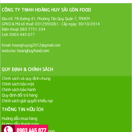
1.100.000 VND
CÔNG TY TNHH HOÀNG HUY SÀI GÒN FOOD
Sa Tế Tôm Cholimex PET Hũ 450g
Địa chỉ: 78 đường 41, Phường Tân Quy, Quận 7, TP.HCM
GPKD & Mã số thuế: 0312995061 - Cấp ngày: 30/10/2014
36.000 VND
Điện thoại: 083 7751 334
Cell: 0903 445 077
Ớt Sa Tế Cholimex Hũ Thuỷ Tinh 150g
Email: hoanghuysg2012@gmail.com
19.000 VND
hoanghuyfood.com
Website:
Nước tương cholimex 4,9L
QUY ĐỊNH & CHÍNH SÁCH
75.000 VND
Chính sách và quy định chung
Chính sách bảo mật
Dầu Ăn Tường An Olita 25kg
Chính sách bảo hành
Quy định đổi trả hàng
Liên hệ
Chính sách giải quyết khiếu nại
THÔNG TIN HỮU ÍCH
Dầu Ăn Tường An Cooking Oil 25kg
Hướng dẫn mua hàng
Liên hệ
Hướng dẫn thanh toán