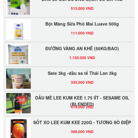
515.000 VND
Bột Màng Sữa Phô Mai Luave 500g
111.000 VND
ĐƯỜNG VÀNG AN KHÊ (50KG/BAO)
1.150.000 VND
Sate 3kg -dầu sa tế Thái Lan 3kg
335.000 VND
DẦU MÈ LEE KUM KEE 1.75 lÍT - SESAME OIL
(BLENDED)
479.000 VND
SỐT XO LEE KUM KEE 220G - TƯƠNG SÒ ĐIỆP
398.000 VND