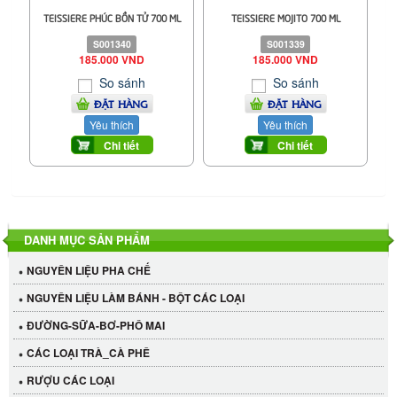
TEISSIERE PHÚC BỒN TỬ 700 ML
TEISSIERE MOJITO 700 ML
S001340
S001339
185.000 VND
185.000 VND
So sánh
So sánh
ĐẶT HÀNG
ĐẶT HÀNG
Yêu thích
Yêu thích
Chi tiết
Chi tiết
DANH MỤC SẢN PHẨM
NGUYÊN LIỆU PHA CHẾ
NGUYÊN LIỆU LÀM BÁNH - BỘT CÁC LOẠI
ĐƯỜNG-SỮA-BƠ-PHÔ MAI
CÁC LOẠI TRÀ_CÀ PHÊ
RƯỢU CÁC LOẠI