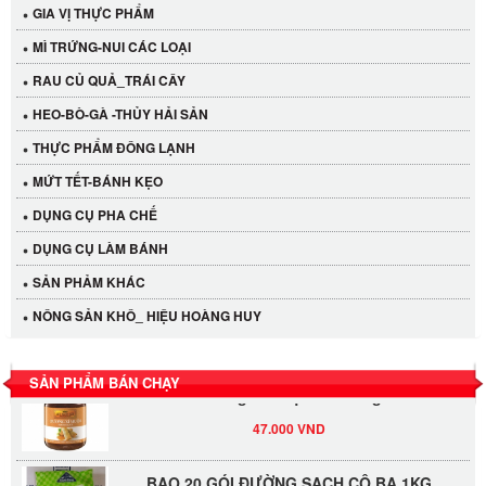
GIA VỊ THỰC PHẨM
MÌ TRỨNG-NUI CÁC LOẠI
RAU CỦ QUẢ_TRÁI CÂY
HEO-BÒ-GÀ -THỦY HẢI SẢN
THỰC PHẨM ĐÔNG LẠNH
MỨT TẾT-BÁNH KẸO
Cần Tây Đà Lạt
DỤNG CỤ PHA CHẾ
40.000 VND
DỤNG CỤ LÀM BÁNH
SẢN PHẢM KHÁC
LỐC 12 HỦ Tương xí muội LKK 260g
NÔNG SẢN KHÔ_ HIỆU HOÀNG HUY
530.000 VND
SẢN PHẨM BÁN CHẠY
Tương xí muội LKK 260g
47.000 VND
BAO 20 GÓI ĐƯỜNG SẠCH CÔ BA 1KG