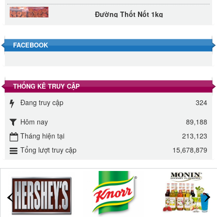
Đường Thốt Nốt 1kg
40.000 VND
FACEBOOK
Đường phèn hạt Long An 500g
345.000 VND
THỐNG KÊ TRUY CẬP
Đường phèn Long An bao 10kg
Đang truy cập
324
295.000 VND
Hôm nay
89,188
Đường mía thiên nhiên Biên Hòa gói 1kg
Tháng hiện tại
213,123
32.000 VND
Tổng lượt truy cập
15,678,879
ĐƯỜNG SẠCH CÔ BA BIÊN HÒA 1KG
27.000 VND
Đường cát trắng An Khê bao 50kg