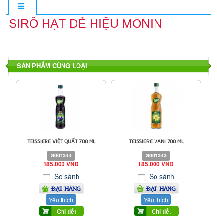
SIRÔ HẠT DẺ HIỆU MONIN
SẢN PHẨM CÙNG LOẠI
TEISSIERE VIỆT QUẤT 700 ML
TEISSIERE VANI 700 ML
S001344
S001343
185.000 VND
185.000 VND
So sánh
So sánh
ĐẶT HÀNG
ĐẶT HÀNG
Yêu thích
Yêu thích
Chi tiết
Chi tiết