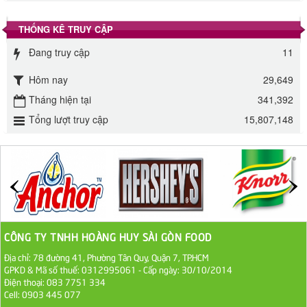
345.000 VND
THỐNG KÊ TRUY CẬP
Đường phèn Long An bao 10kg
Đang truy cập
11
295.000 VND
Hôm nay
29,649
Đường mía thiên nhiên Biên Hòa gói 1kg
Tháng hiện tại
341,392
32.000 VND
Tổng lượt truy cập
15,807,148
ĐƯỜNG SẠCH CÔ BA BIÊN HÒA 1KG
27.000 VND
Đường cát trắng An Khê bao 50kg
1.100.000 VND
CÔNG TY TNHH HOÀNG HUY SÀI GÒN FOOD
Địa chỉ: 78 đường 41, Phường Tân Quy, Quận 7, TP.HCM
Sa Tế Tôm Cholimex PET Hũ 450g
GPKD & Mã số thuế: 0312995061 - Cấp ngày: 30/10/2014
36.000 VND
Điện thoại: 083 7751 334
Cell: 0903 445 077