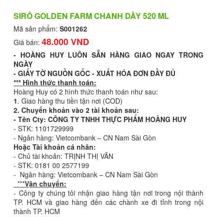
SIRÔ GOLDEN FARM CHANH DÂY 520 ML
Mã sản phẩm:
S001262
48.000 VND
Giá bán:
- HOÀNG HUY LUÔN SẴN HÀNG GIAO NGAY TRONG
NGÀY
- GIẤY TỜ NGUỒN GỐC - XUẤT HÓA ĐƠN ĐẦY ĐỦ
*** Hình thức thanh toán:
Hoàng Huy có 2 hình thức thanh toán như sau:
1
. Giao hàng thu tiền tận nơi (COD)
2. Chuyển khoản vào 2 tài khoản sau:
- Tên Cty: CÔNG TY TNHH THỰC PHẨM HOÀNG HUY
- STK: 1101729999
- Ngân hàng: Vietcombank – CN Nam Sài Gòn
Hoặc Tài khoản cá nhân:
- Chủ tài khoản: TRỊNH THỊ VÂN
- STK: 0181 00 2577199
- Ngân hàng: Vietcombank – CN Nam Sài Gòn
***
Vận chuyển:
- Công ty chúng tôi nhận giao hàng tận nơi trong nội thành
TP. HCM và giao hàng đến các chành xe đi tỉnh trong nội
thành TP. HCM