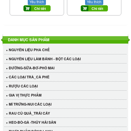
Yêu thích
Yêu thích
Chi tiết
Chi tiết
DANH MỤC SẢN PHẨM
NGUYÊN LIỆU PHA CHẾ
NGUYÊN LIỆU LÀM BÁNH - BỘT CÁC LOẠI
ĐƯỜNG-SỮA-BƠ-PHÔ MAI
CÁC LOẠI TRÀ_CÀ PHÊ
RƯỢU CÁC LOẠI
GIA VỊ THỰC PHẨM
MÌ TRỨNG-NUI CÁC LOẠI
RAU CỦ QUẢ_TRÁI CÂY
HEO-BÒ-GÀ -THỦY HẢI SẢN