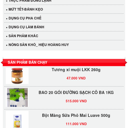
THỰC PHẨM ĐÔNG LẠNH
MỨT TẾT-BÁNH KẸO
DỤNG CỤ PHA CHẾ
Cần Tây Đà Lạt
DỤNG CỤ LÀM BÁNH
40.000 VND
SẢN PHẢM KHÁC
LỐC 12 HỦ Tương xí muội LKK 260g
NÔNG SẢN KHÔ_ HIỆU HOÀNG HUY
530.000 VND
SẢN PHẨM BÁN CHẠY
Tương xí muội LKK 260g
47.000 VND
BAO 20 GÓI ĐƯỜNG SẠCH CÔ BA 1KG
515.000 VND
Bột Màng Sữa Phô Mai Luave 500g
111.000 VND