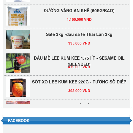
ĐƯỜNG VÀNG AN KHÊ (50KG/BAO)
1.150.000 VND
Sate 3kg -dầu sa tế Thái Lan 3kg
335.000 VND
DẦU MÈ LEE KUM KEE 1.75 lÍT - SESAME OIL
(BLENDED)
479.000 VND
SỐT XO LEE KUM KEE 220G - TƯƠNG SÒ ĐIỆP
398.000 VND
Đường Thốt Nốt 1kg
40.000 VND
FACEBOOK
Đường phèn hạt Long An 500g