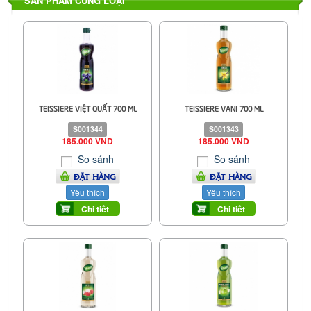
SẢN PHẨM CÙNG LOẠI
TEISSIERE VIỆT QUẤT 700 ML
TEISSIERE VANI 700 ML
S001344
S001343
185.000 VND
185.000 VND
So sánh
So sánh
ĐẶT HÀNG
ĐẶT HÀNG
Yêu thích
Yêu thích
Chi tiết
Chi tiết