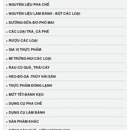
NGUYÊN LIỆU PHA CHẾ
NGUYÊN LIỆU LÀM BÁNH - BỘT CÁC LOẠI
ĐƯỜNG-SỮA-BƠ-PHÔ MAI
CÁC LOẠI TRÀ_CÀ PHÊ
RƯỢU CÁC LOẠI
GIA VỊ THỰC PHẨM
MÌ TRỨNG-NUI CÁC LOẠI
RAU CỦ QUẢ_TRÁI CÂY
HEO-BÒ-GÀ -THỦY HẢI SẢN
THỰC PHẨM ĐÔNG LẠNH
MỨT TẾT-BÁNH KẸO
Cần Tây Đà Lạt
DỤNG CỤ PHA CHẾ
40.000 VND
DỤNG CỤ LÀM BÁNH
SẢN PHẢM KHÁC
LỐC 12 HỦ Tương xí muội LKK 260g