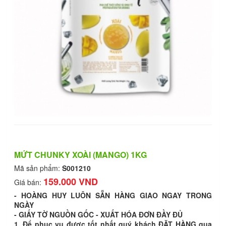
MỨT CHUNKY XOÀI (MANGO) 1KG
Mã sản phẩm:
S001210
159.000 VND
Giá bán:
- HOÀNG HUY LUÔN SẴN HÀNG GIAO NGAY TRONG
NGÀY
- GIẤY TỜ NGUỒN GỐC - XUẤT HÓA ĐƠN ĐẦY ĐỦ
1. Để phục vụ được tốt nhất quý khách ĐẶT HÀNG qua