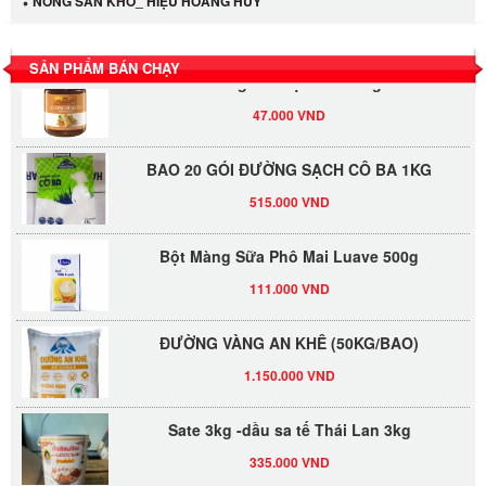
NÔNG SẢN KHÔ_ HIỆU HOÀNG HUY
530.000 VND
SẢN PHẨM BÁN CHẠY
Tương xí muội LKK 260g
47.000 VND
BAO 20 GÓI ĐƯỜNG SẠCH CÔ BA 1KG
515.000 VND
Bột Màng Sữa Phô Mai Luave 500g
111.000 VND
ĐƯỜNG VÀNG AN KHÊ (50KG/BAO)
1.150.000 VND
Sate 3kg -dầu sa tế Thái Lan 3kg
335.000 VND