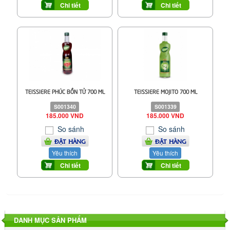
Chi tiết
Chi tiết
TEISSIERE PHÚC BỒN TỬ 700 ML
TEISSIERE MOJITO 700 ML
S001340
S001339
185.000 VND
185.000 VND
So sánh
So sánh
ĐẶT HÀNG
ĐẶT HÀNG
Yêu thích
Yêu thích
Chi tiết
Chi tiết
DANH MỤC SẢN PHẨM