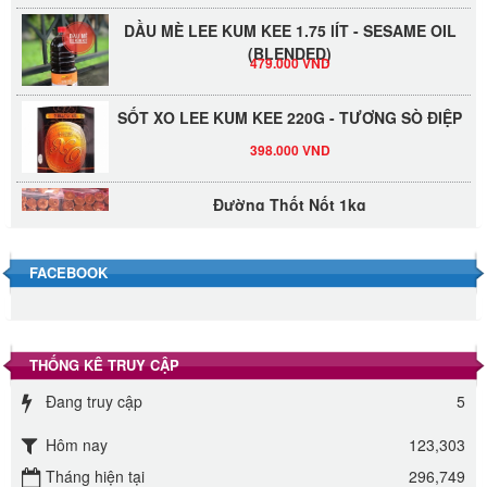
DẦU MÈ LEE KUM KEE 1.75 lÍT - SESAME OIL
(BLENDED)
479.000 VND
SỐT XO LEE KUM KEE 220G - TƯƠNG SÒ ĐIỆP
398.000 VND
Đường Thốt Nốt 1kg
40.000 VND
FACEBOOK
Đường phèn hạt Long An 500g
345.000 VND
THỐNG KÊ TRUY CẬP
Đường phèn Long An bao 10kg
Đang truy cập
5
295.000 VND
Hôm nay
123,303
Đường mía thiên nhiên Biên Hòa gói 1kg
Tháng hiện tại
296,749