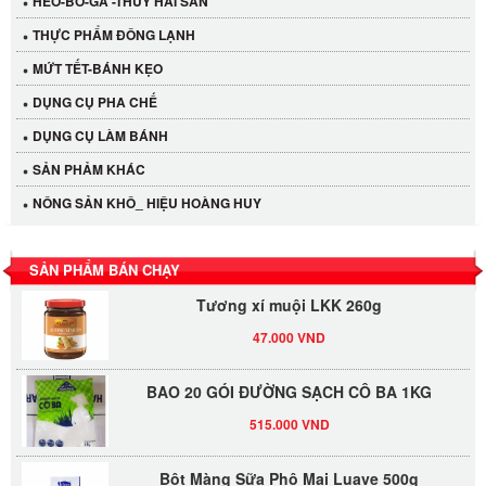
HEO-BÒ-GÀ -THỦY HẢI SẢN
THỰC PHẨM ĐÔNG LẠNH
MỨT TẾT-BÁNH KẸO
DỤNG CỤ PHA CHẾ
Cần Tây Đà Lạt
DỤNG CỤ LÀM BÁNH
40.000 VND
SẢN PHẢM KHÁC
NÔNG SẢN KHÔ_ HIỆU HOÀNG HUY
LỐC 12 HỦ Tương xí muội LKK 260g
530.000 VND
SẢN PHẨM BÁN CHẠY
Tương xí muội LKK 260g
47.000 VND
BAO 20 GÓI ĐƯỜNG SẠCH CÔ BA 1KG
515.000 VND
Bột Màng Sữa Phô Mai Luave 500g