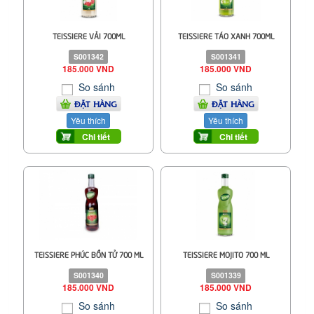
TEISSIERE VẢI 700ML
TEISSIERE TÁO XANH 700ML
S001342
S001341
185.000 VND
185.000 VND
So sánh
So sánh
ĐẶT HÀNG
ĐẶT HÀNG
Yêu thích
Yêu thích
Chi tiết
Chi tiết
TEISSIERE PHÚC BỒN TỬ 700 ML
TEISSIERE MOJITO 700 ML
S001340
S001339
185.000 VND
185.000 VND
So sánh
So sánh