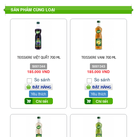
SẢN PHẨM CÙNG LOẠI
TEISSIERE VIỆT QUẤT 700 ML
TEISSIERE VANI 700 ML
S001344
S001343
185.000 VND
185.000 VND
So sánh
So sánh
ĐẶT HÀNG
ĐẶT HÀNG
Yêu thích
Yêu thích
Chi tiết
Chi tiết