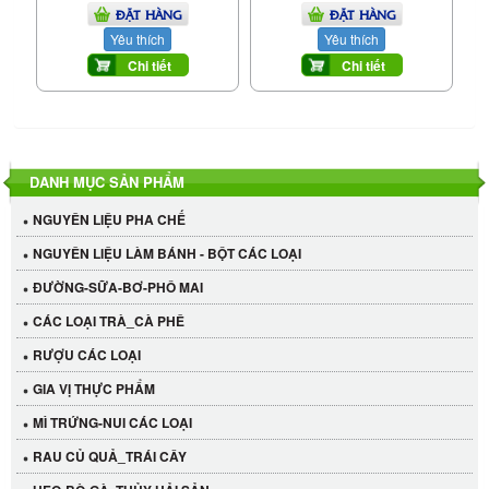
ĐẶT HÀNG
ĐẶT HÀNG
Yêu thích
Yêu thích
Chi tiết
Chi tiết
DANH MỤC SẢN PHẨM
NGUYÊN LIỆU PHA CHẾ
NGUYÊN LIỆU LÀM BÁNH - BỘT CÁC LOẠI
ĐƯỜNG-SỮA-BƠ-PHÔ MAI
CÁC LOẠI TRÀ_CÀ PHÊ
RƯỢU CÁC LOẠI
GIA VỊ THỰC PHẨM
MÌ TRỨNG-NUI CÁC LOẠI
RAU CỦ QUẢ_TRÁI CÂY