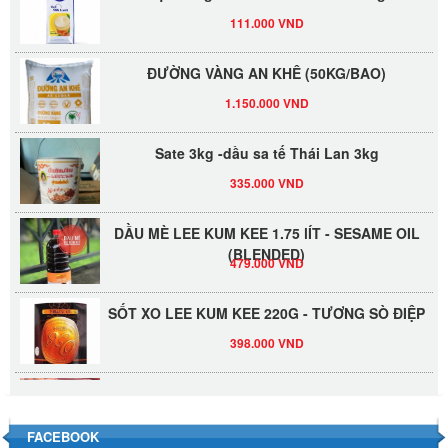
111.000 VND
ĐƯỜNG VÀNG AN KHÊ (50KG/BAO)
1.150.000 VND
Sate 3kg -dầu sa tế Thái Lan 3kg
335.000 VND
DẦU MÈ LEE KUM KEE 1.75 lÍT - SESAME OIL
(BLENDED)
479.000 VND
SỐT XO LEE KUM KEE 220G - TƯƠNG SÒ ĐIỆP
398.000 VND
Đường Thốt Nốt 1kg
40.000 VND
FACEBOOK