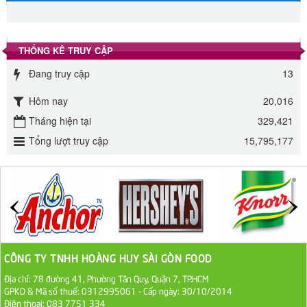
Đường phèn hạt Long An 500g
345.000 VND
THỐNG KÊ TRUY CẬP
Đường phèn Long An bao 10kg
Đang truy cập
13
295.000 VND
Hôm nay
20,016
Đường mía thiên nhiên Biên Hòa gói 1kg
Tháng hiện tại
329,421
Tổng lượt truy cập
15,795,177
32.000 VND
ĐƯỜNG SẠCH CÔ BA BIÊN HÒA 1KG
27.000 VND
Đường cát trắng An Khê bao 50kg
1.100.000 VND
CÔNG TY TNHH HOÀNG HUY SÀI GÒN FOOD
Địa chỉ: 78 đường 41, Phường Tân Quy, Quận 7, TP.HCM
Sa Tế Tôm Cholimex PET Hũ 450g
GPKD & Mã số thuế: 0312995061 - Cấp ngày: 30/10/2014
Điện thoại: 083 7751 334
36.000 VND