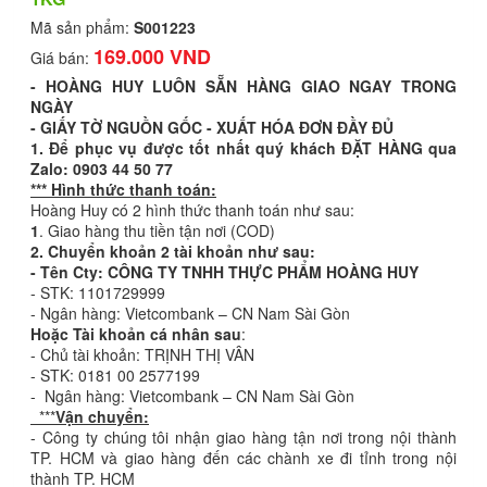
Mã sản phẩm:
S001223
169.000 VND
Giá bán:
- HOÀNG HUY LUÔN SẴN HÀNG GIAO NGAY TRONG
NGÀY
- GIẤY TỜ NGUỒN GỐC - XUẤT HÓA ĐƠN ĐẦY ĐỦ
1. Để phục vụ được tốt nhất quý khách ĐẶT HÀNG qua
Zalo: 0903 44 50 77
*** Hình thức thanh toán:
Hoàng Huy có 2 hình thức thanh toán như sau:
1
. Giao hàng thu tiền tận nơi (COD)
2. Chuyển khoản 2 tài khoản như sau:
- Tên Cty: CÔNG TY TNHH THỰC PHẨM HOÀNG HUY
- STK: 1101729999
- Ngân hàng: Vietcombank – CN Nam Sài Gòn
Hoặc Tài khoản cá nhân sau
:
- Chủ tài khoản: TRỊNH THỊ VÂN
- STK: 0181 00 2577199
- Ngân hàng: Vietcombank – CN Nam Sài Gòn
***
Vận chuyển:
- Công ty chúng tôi nhận giao hàng tận nơi trong nội thành
TP. HCM và giao hàng đến các chành xe đi tỉnh trong nội
thành TP. HCM