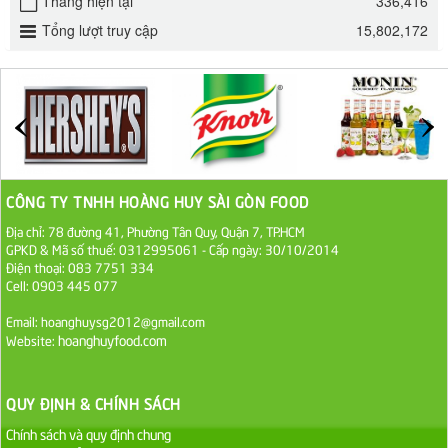
Tháng hiện tại
336,416
32.000 VND
Tổng lượt truy cập
15,802,172
ĐƯỜNG SẠCH CÔ BA BIÊN HÒA 1KG
27.000 VND
Đường cát trắng An Khê bao 50kg
1.100.000 VND
CÔNG TY TNHH HOÀNG HUY SÀI GÒN FOOD
Sa Tế Tôm Cholimex PET Hũ 450g
Địa chỉ: 78 đường 41, Phường Tân Quy, Quận 7, TP.HCM
36.000 VND
GPKD & Mã số thuế: 0312995061 - Cấp ngày: 30/10/2014
Điện thoại: 083 7751 334
Cell: 0903 445 077
Ớt Sa Tế Cholimex Hũ Thuỷ Tinh 150g
Email: hoanghuysg2012@gmail.com
19.000 VND
hoanghuyfood.com
Website:
Nước tương cholimex 4,9L
QUY ĐỊNH & CHÍNH SÁCH
75.000 VND
Chính sách và quy định chung