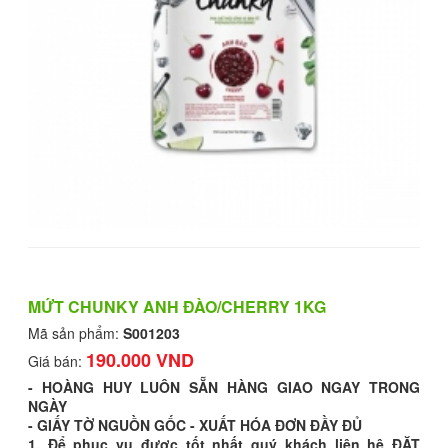
MỨT CHUNKY ANH ĐÀO/CHERRY 1KG
Mã sản phẩm:
S001203
190.000 VND
Giá bán:
- HOÀNG HUY LUÔN SẴN HÀNG GIAO NGAY TRONG
NGÀY
- GIẤY TỜ NGUỒN GỐC - XUẤT HÓA ĐƠN ĐẦY ĐỦ
1. Để phục vụ được tốt nhất quý khách liên hệ ĐẶT