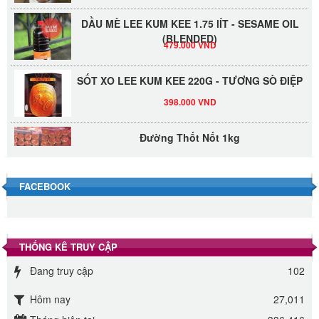
DẦU MÈ LEE KUM KEE 1.75 lÍT - SESAME OIL
(BLENDED)
479.000 VND
SỐT XO LEE KUM KEE 220G - TƯƠNG SÒ ĐIỆP
398.000 VND
Đường Thốt Nốt 1kg
40.000 VND
FACEBOOK
Đường phèn hạt Long An 500g
345.000 VND
Đường phèn Long An bao 10kg
THỐNG KÊ TRUY CẬP
295.000 VND
Đang truy cập
102
Hôm nay
27,011
Đường mía thiên nhiên Biên Hòa gói 1kg