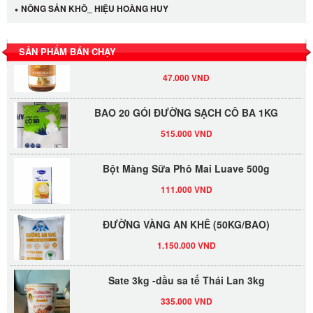
NÔNG SẢN KHÔ_ HIỆU HOÀNG HUY
530.000 VND
Tương xí muội LKK 260g
SẢN PHẨM BÁN CHẠY
47.000 VND
BAO 20 GÓI ĐƯỜNG SẠCH CÔ BA 1KG
515.000 VND
Bột Màng Sữa Phô Mai Luave 500g
111.000 VND
ĐƯỜNG VÀNG AN KHÊ (50KG/BAO)
1.150.000 VND
Sate 3kg -dầu sa tế Thái Lan 3kg
335.000 VND