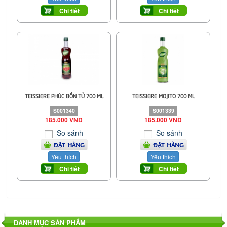
Chi tiết
Chi tiết
TEISSIERE PHÚC BỒN TỬ 700 ML
TEISSIERE MOJITO 700 ML
S001340
S001339
185.000 VND
185.000 VND
So sánh
So sánh
ĐẶT HÀNG
ĐẶT HÀNG
Yêu thích
Yêu thích
Chi tiết
Chi tiết
DANH MỤC SẢN PHẨM