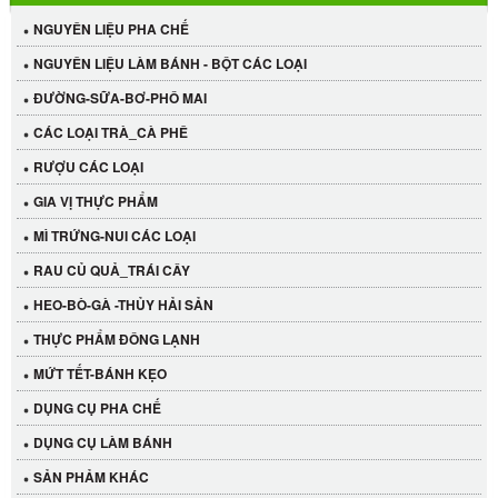
NGUYÊN LIỆU PHA CHẾ
NGUYÊN LIỆU LÀM BÁNH - BỘT CÁC LOẠI
ĐƯỜNG-SỮA-BƠ-PHÔ MAI
CÁC LOẠI TRÀ_CÀ PHÊ
RƯỢU CÁC LOẠI
GIA VỊ THỰC PHẨM
MÌ TRỨNG-NUI CÁC LOẠI
RAU CỦ QUẢ_TRÁI CÂY
HEO-BÒ-GÀ -THỦY HẢI SẢN
THỰC PHẨM ĐÔNG LẠNH
MỨT TẾT-BÁNH KẸO
Cần Tây Đà Lạt
DỤNG CỤ PHA CHẾ
40.000 VND
DỤNG CỤ LÀM BÁNH
SẢN PHẢM KHÁC
LỐC 12 HỦ Tương xí muội LKK 260g