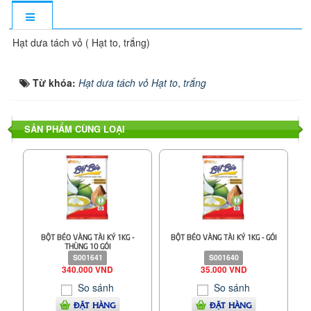
Hạt dưa tách vỏ ( Hạt to, trắng)
Từ khóa:
Hạt dưa tách vỏ Hạt to
,
trắng
SẢN PHẨM CÙNG LOẠI
BỘT BÉO VÀNG TÀI KÝ 1KG -
BỘT BÉO VÀNG TÀI KÝ 1KG - GÓI
THÙNG 10 GÓI
S001641
S001640
340.000 VND
35.000 VND
So sánh
So sánh
ĐẶT HÀNG
ĐẶT HÀNG