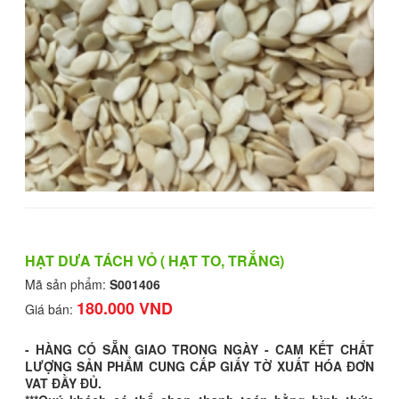
HẠT DƯA TÁCH VỎ ( HẠT TO, TRẮNG)
Mã sản phẩm:
S001406
180.000 VND
Giá bán:
- HÀNG CÓ SẴN GIAO TRONG NGÀY - CAM KẾT CHẤT
LƯỢNG SẢN PHẨM CUNG CẤP GIẤY TỜ XUẤT HÓA ĐƠN
VAT ĐẦY ĐỦ
.