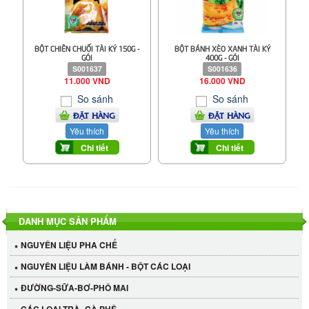
BỘT CHIÊN CHUỐI TÀI KÝ 150G -
BỘT BÁNH XÈO XANH TÀI KÝ
GÓI
400G - GÓI
S001637
S001636
11.000 VND
16.000 VND
So sánh
So sánh
ĐẶT HÀNG
ĐẶT HÀNG
Yêu thích
Yêu thích
Chi tiết
Chi tiết
DANH MỤC SẢN PHẨM
NGUYÊN LIỆU PHA CHẾ
NGUYÊN LIỆU LÀM BÁNH - BỘT CÁC LOẠI
ĐƯỜNG-SỮA-BƠ-PHÔ MAI