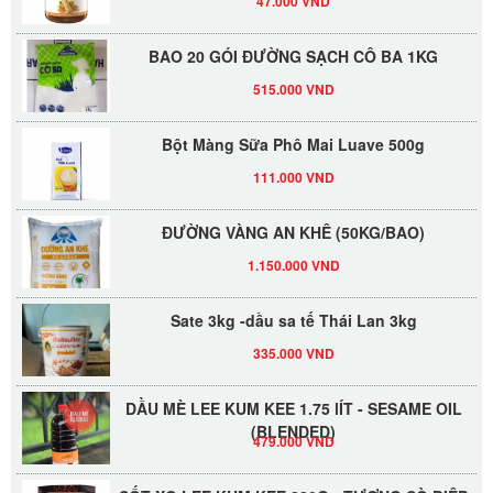
BAO 20 GÓI ĐƯỜNG SẠCH CÔ BA 1KG
515.000 VND
Bột Màng Sữa Phô Mai Luave 500g
111.000 VND
ĐƯỜNG VÀNG AN KHÊ (50KG/BAO)
1.150.000 VND
Sate 3kg -dầu sa tế Thái Lan 3kg
335.000 VND
DẦU MÈ LEE KUM KEE 1.75 lÍT - SESAME OIL
(BLENDED)
479.000 VND
SỐT XO LEE KUM KEE 220G - TƯƠNG SÒ ĐIỆP