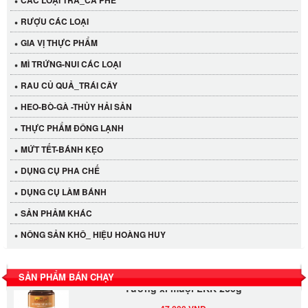
CÁC LOẠI TRÀ_CÀ PHÊ
RƯỢU CÁC LOẠI
GIA VỊ THỰC PHẨM
MÌ TRỨNG-NUI CÁC LOẠI
RAU CỦ QUẢ_TRÁI CÂY
HEO-BÒ-GÀ -THỦY HẢI SẢN
THỰC PHẨM ĐÔNG LẠNH
MỨT TẾT-BÁNH KẸO
DỤNG CỤ PHA CHẾ
Cần Tây Đà Lạt
DỤNG CỤ LÀM BÁNH
40.000 VND
SẢN PHẢM KHÁC
LỐC 12 HỦ Tương xí muội LKK 260g
NÔNG SẢN KHÔ_ HIỆU HOÀNG HUY
530.000 VND
SẢN PHẨM BÁN CHẠY
Tương xí muội LKK 260g
47.000 VND