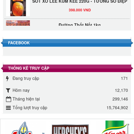
398.000 VND
Đường Thốt Nốt 1kg
40.000 VND
FACEBOOK
Đường phèn hạt Long An 500g
345.000 VND
THỐNG KÊ TRUY CẬP
Đường phèn Long An bao 10kg
Đang truy cập
171
295.000 VND
Hôm nay
12,170
Đường mía thiên nhiên Biên Hòa gói 1kg
Tháng hiện tại
299,146
32.000 VND
Tổng lượt truy cập
15,764,902
ĐƯỜNG SẠCH CÔ BA BIÊN HÒA 1KG
27.000 VND