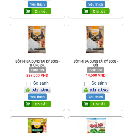
Yêu thích
Yêu thích
Chi tiết
Chi tiết
BỘT MÌ ĐA DỤNG TÀI KÝ 500G -
BỘT MÌ ĐA DỤNG TÀI KÝ 500G -
THÙNG 24...
GÓI
S001639
S001638
297.000 VND
14.500 VND
So sánh
So sánh
ĐẶT HÀNG
ĐẶT HÀNG
Yêu thích
Yêu thích
Chi tiết
Chi tiết