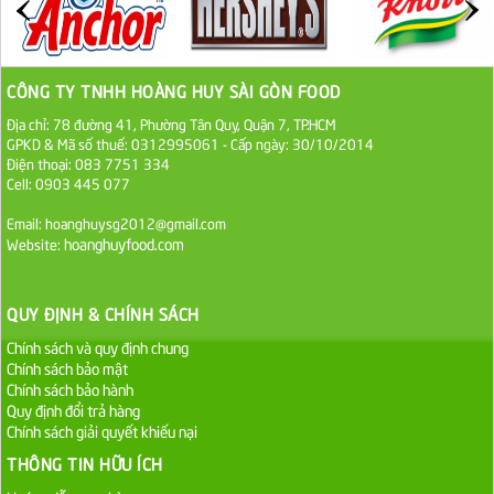
Đường cát trắng An Khê bao 50kg
1.100.000 VND
CÔNG TY TNHH HOÀNG HUY SÀI GÒN FOOD
Sa Tế Tôm Cholimex PET Hũ 450g
Địa chỉ: 78 đường 41, Phường Tân Quy, Quận 7, TP.HCM
GPKD & Mã số thuế: 0312995061 - Cấp ngày: 30/10/2014
36.000 VND
Điện thoại: 083 7751 334
Cell: 0903 445 077
Ớt Sa Tế Cholimex Hũ Thuỷ Tinh 150g
Email: hoanghuysg2012@gmail.com
19.000 VND
hoanghuyfood.com
Website:
Nước tương cholimex 4,9L
QUY ĐỊNH & CHÍNH SÁCH
75.000 VND
Chính sách và quy định chung
Chính sách bảo mật
Dầu Ăn Tường An Olita 25kg
Chính sách bảo hành
Quy định đổi trả hàng
Liên hệ
Chính sách giải quyết khiếu nại
THÔNG TIN HỮU ÍCH
Dầu Ăn Tường An Cooking Oil 25kg