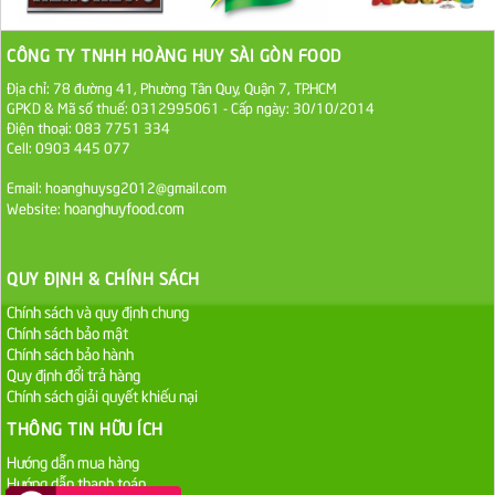
1.100.000 VND
CÔNG TY TNHH HOÀNG HUY SÀI GÒN FOOD
Sa Tế Tôm Cholimex PET Hũ 450g
Địa chỉ: 78 đường 41, Phường Tân Quy, Quận 7, TP.HCM
36.000 VND
GPKD & Mã số thuế: 0312995061 - Cấp ngày: 30/10/2014
Điện thoại: 083 7751 334
Cell: 0903 445 077
Ớt Sa Tế Cholimex Hũ Thuỷ Tinh 150g
Email: hoanghuysg2012@gmail.com
19.000 VND
hoanghuyfood.com
Website:
Nước tương cholimex 4,9L
QUY ĐỊNH & CHÍNH SÁCH
75.000 VND
Chính sách và quy định chung
Chính sách bảo mật
Dầu Ăn Tường An Olita 25kg
Chính sách bảo hành
Liên hệ
Quy định đổi trả hàng
Chính sách giải quyết khiếu nại
Dầu Ăn Tường An Cooking Oil 25kg
THÔNG TIN HỮU ÍCH
Liên hệ
Hướng dẫn mua hàng
Hướng dẫn thanh toán