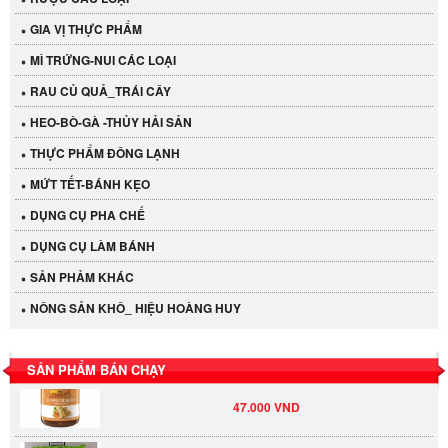
GIA VỊ THỰC PHẨM
MÌ TRỨNG-NUI CÁC LOẠI
RAU CỦ QUẢ_TRÁI CÂY
HEO-BÒ-GÀ -THỦY HẢI SẢN
THỰC PHẨM ĐÔNG LẠNH
MỨT TẾT-BÁNH KẸO
Cần Tây Đà Lạt
DỤNG CỤ PHA CHẾ
40.000 VND
DỤNG CỤ LÀM BÁNH
SẢN PHẢM KHÁC
LỐC 12 HỦ Tương xí muội LKK 260g
NÔNG SẢN KHÔ_ HIỆU HOÀNG HUY
530.000 VND
Tương xí muội LKK 260g
SẢN PHẨM BÁN CHẠY
47.000 VND
BAO 20 GÓI ĐƯỜNG SẠCH CÔ BA 1KG