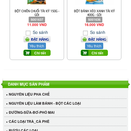
BỘT CHIÊN CHUỐI TÀI KÝ 150G -
BỘT BÁNH XÈO XANH TÀI KÝ
GÓI
400G - GÓI
S001637
S001636
11.000 VND
16.000 VND
So sánh
So sánh
ĐẶT HÀNG
ĐẶT HÀNG
Yêu thích
Yêu thích
Chi tiết
Chi tiết
DANH MỤC SẢN PHẨM
NGUYÊN LIỆU PHA CHẾ
NGUYÊN LIỆU LÀM BÁNH - BỘT CÁC LOẠI
ĐƯỜNG-SỮA-BƠ-PHÔ MAI
CÁC LOẠI TRÀ_CÀ PHÊ
RƯỢU CÁC LOẠI