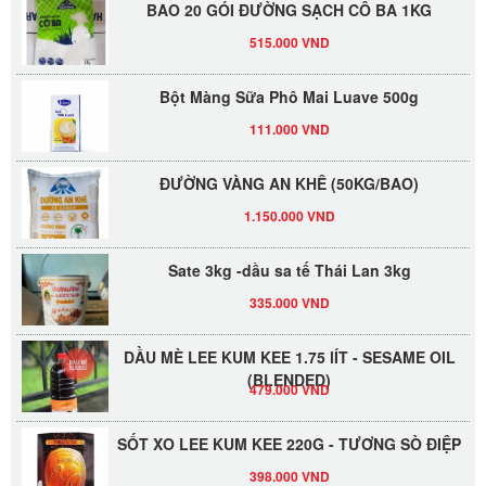
515.000 VND
Bột Màng Sữa Phô Mai Luave 500g
111.000 VND
ĐƯỜNG VÀNG AN KHÊ (50KG/BAO)
1.150.000 VND
Sate 3kg -dầu sa tế Thái Lan 3kg
335.000 VND
DẦU MÈ LEE KUM KEE 1.75 lÍT - SESAME OIL
(BLENDED)
479.000 VND
SỐT XO LEE KUM KEE 220G - TƯƠNG SÒ ĐIỆP
398.000 VND