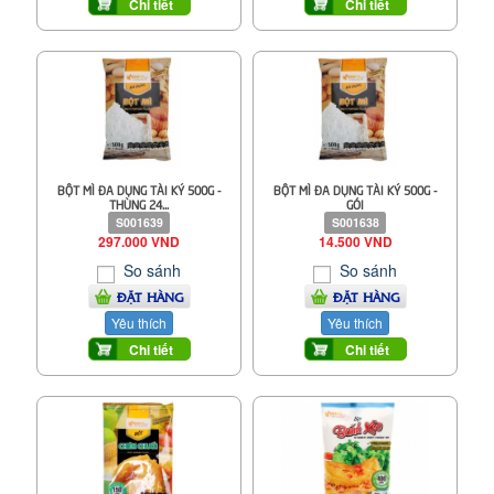
Chi tiết
Chi tiết
BỘT MÌ ĐA DỤNG TÀI KÝ 500G -
BỘT MÌ ĐA DỤNG TÀI KÝ 500G -
THÙNG 24...
GÓI
S001639
S001638
297.000 VND
14.500 VND
So sánh
So sánh
ĐẶT HÀNG
ĐẶT HÀNG
Yêu thích
Yêu thích
Chi tiết
Chi tiết