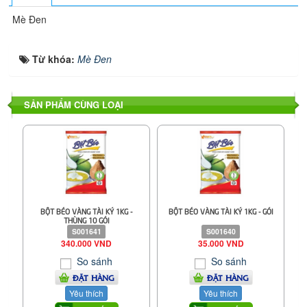
Mè Đen
Từ khóa:
Mè Đen
SẢN PHẨM CÙNG LOẠI
BỘT BÉO VÀNG TÀI KÝ 1KG -
BỘT BÉO VÀNG TÀI KÝ 1KG - GÓI
THÙNG 10 GÓI
S001641
S001640
340.000 VND
35.000 VND
So sánh
So sánh
ĐẶT HÀNG
ĐẶT HÀNG
Yêu thích
Yêu thích