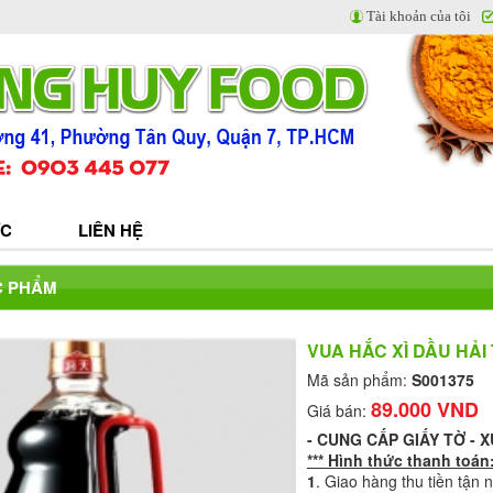
Tài khoản của tôi
ỨC
LIÊN HỆ
C PHẨM
VUA HẮC XÌ DẦU HẢI
Mã sản phẩm:
S001375
89.000 VND
Giá bán:
-
CUNG CẤP GIẤY TỜ - 
*** Hình thức thanh toán
1
. Giao hàng thu tiền tận 