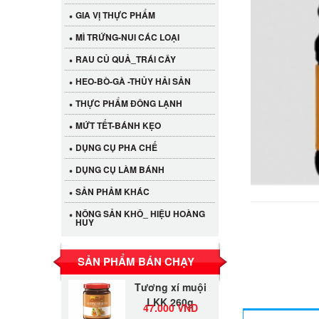
GIA VỊ THỰC PHẨM
MÌ TRỨNG-NUI CÁC LOẠI
RAU CỦ QUẢ_TRÁI CÂY
HEO-BÒ-GÀ -THỦY HẢI SẢN
THỰC PHẨM ĐÔNG LẠNH
MỨT TẾT-BÁNH KẸO
DỤNG CỤ PHA CHẾ
Cần Tây Đà Lạt
DỤNG CỤ LÀM BÁNH
40.000 VND
SẢN PHẢM KHÁC
NÔNG SẢN KHÔ_ HIỆU HOÀNG
LỐC 12 HỦ
HUY
Tương xí muội
530.000 VND
LKK 260g
SẢN PHẨM BÁN CHẠY
Tương xí muội
LKK 260g
47.000 VND