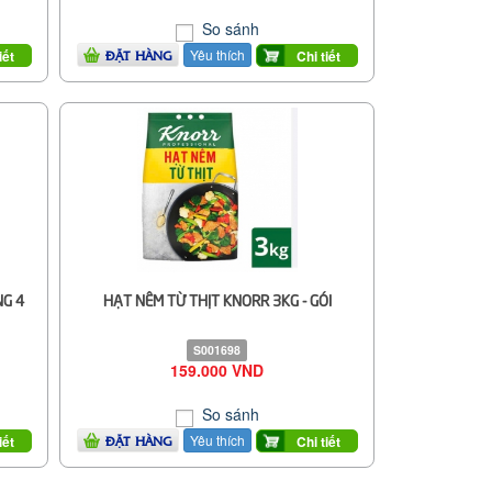
So sánh
Yêu thích
iết
Chi tiết
ĐẶT HÀNG
NG 4
HẠT NÊM TỪ THỊT KNORR 3KG - GÓI
S001698
159.000 VND
So sánh
Yêu thích
iết
Chi tiết
ĐẶT HÀNG