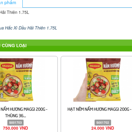
sản phẩm
 Hải Thiên 1.75L
ua Hắc Xì Dầu Hải Thiên 1.75L
 CÙNG LOẠI
 NẤM HƯƠNG MAGGI 200G -
HẠT NÊM NẤM HƯƠNG MAGGI 200G - 
THÙNG 36...
S001703
S001702
750.000 VND
24.000 VND