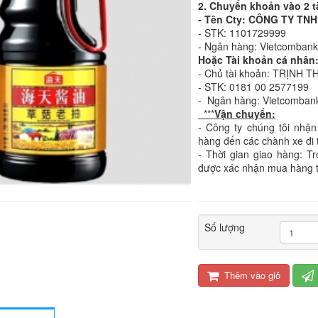
2. Chuyển khoản vào 2 t
- Tên Cty: CÔNG TY T
- STK: 1101729999
- Ngân hàng: Vietcomban
Hoặc Tài khoản cá nhân
- Chủ tài khoản: TRỊNH T
- STK: 0181 00 2577199
- Ngân hàng: Vietcomban
***
Vận chuyển:
- Công ty chúng tôi nhận
hàng đến các chành xe đi 
- Thời gian giao hàng: T
được xác nhận mua hàng 
Số lượng
Thêm vào giỏ