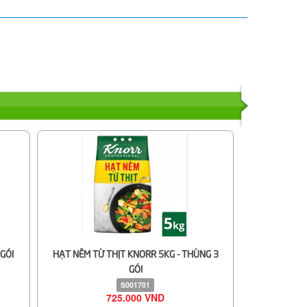
GÓI
HẠT NÊM TỪ THỊT KNORR 5KG - THÙNG 3
GÓI
S001701
725.000 VND