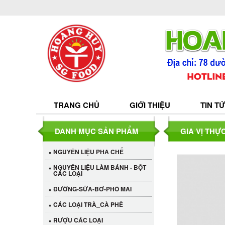
TRANG CHỦ
GIỚI THIỆU
TIN T
DANH MỤC SẢN PHẨM
GIA VỊ THỰ
NGUYÊN LIỆU PHA CHẾ
NGUYÊN LIỆU LÀM BÁNH - BỘT
CÁC LOẠI
ĐƯỜNG-SỮA-BƠ-PHÔ MAI
CÁC LOẠI TRÀ_CÀ PHÊ
RƯỢU CÁC LOẠI