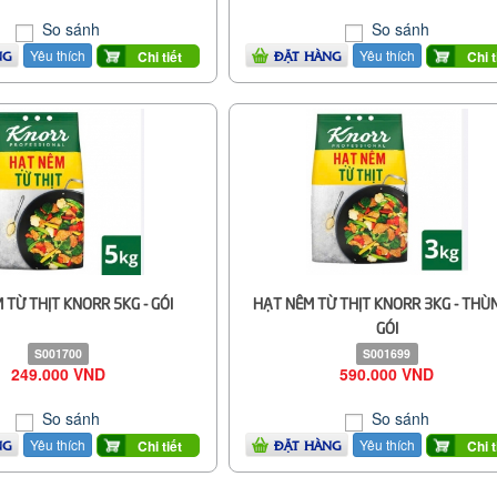
So sánh
So sánh
Yêu thích
Yêu thích
Chi tiết
Chi t
NG
ĐẶT HÀNG
 TỪ THỊT KNORR 5KG - GÓI
HẠT NÊM TỪ THỊT KNORR 3KG - THÙ
GÓI
S001700
S001699
249.000 VND
590.000 VND
So sánh
So sánh
Yêu thích
Yêu thích
Chi tiết
Chi t
NG
ĐẶT HÀNG