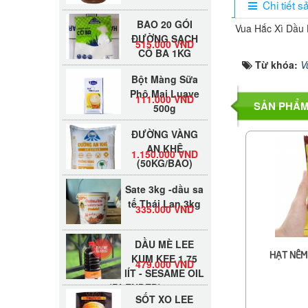
Chi tiết 
BAO 20 GÓI
Vua Hắc Xì Dầu
ĐƯỜNG SẠCH
515.000 VND
CÔ BA 1KG
Từ khóa:
V
Bột Màng Sữa
Phô Mai Luave
111.000 VND
500g
SẢN PHẨM
ĐƯỜNG VÀNG
AN KHÊ
1.150.000 VND
(50KG/BAO)
Sate 3kg -dầu sa
tế Thái Lan 3kg
335.000 VND
DẦU MÈ LEE
KUM KEE 1.75
479.000 VND
HẠT NÊM
lÍT - SESAME OIL
(BLENDED)
SỐT XO LEE
KUM KEE 220G -