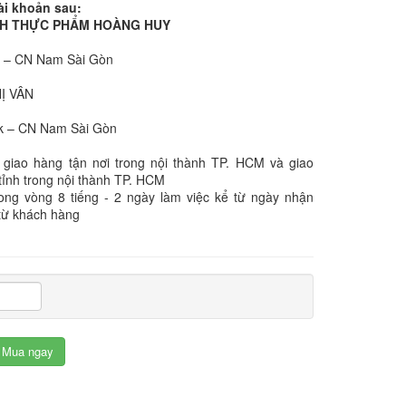
ài khoản sau:
NHH THỰC PHẨM HOÀNG HUY
k – CN Nam Sài Gòn
:
HỊ VÂN
k – CN Nam Sài Gòn
 giao hàng tận nơi trong nội thành TP. HCM và giao
tỉnh trong nội thành TP. HCM
rong vòng 8 tiếng - 2 ngày làm việc kể từ ngày nhận
từ khách hàng
Mua ngay