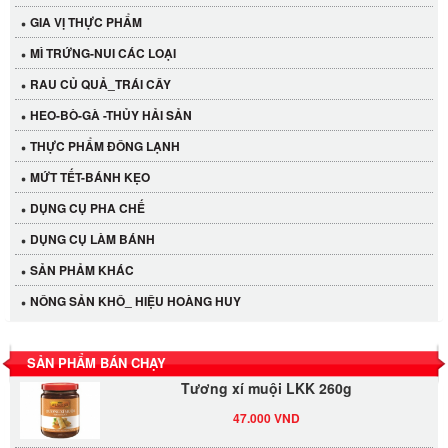
GIA VỊ THỰC PHẨM
MÌ TRỨNG-NUI CÁC LOẠI
RAU CỦ QUẢ_TRÁI CÂY
HEO-BÒ-GÀ -THỦY HẢI SẢN
THỰC PHẨM ĐÔNG LẠNH
MỨT TẾT-BÁNH KẸO
DỤNG CỤ PHA CHẾ
Cần Tây Đà Lạt
DỤNG CỤ LÀM BÁNH
40.000 VND
SẢN PHẢM KHÁC
LỐC 12 HỦ Tương xí muội LKK 260g
NÔNG SẢN KHÔ_ HIỆU HOÀNG HUY
530.000 VND
SẢN PHẨM BÁN CHẠY
Tương xí muội LKK 260g
47.000 VND