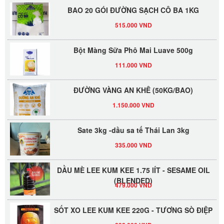
BAO 20 GÓI ĐƯỜNG SẠCH CÔ BA 1KG
515.000 VND
Bột Màng Sữa Phô Mai Luave 500g
111.000 VND
ĐƯỜNG VÀNG AN KHÊ (50KG/BAO)
1.150.000 VND
Sate 3kg -dầu sa tế Thái Lan 3kg
335.000 VND
DẦU MÈ LEE KUM KEE 1.75 lÍT - SESAME OIL
(BLENDED)
479.000 VND
SỐT XO LEE KUM KEE 220G - TƯƠNG SÒ ĐIỆP
398.000 VND