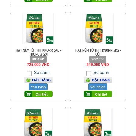
HẠT NÊM TỪ THỊT KNORR 5KG -
HẠT NÊM TỪ THỊT KNORR 5KG -
THÙNG 3 GÓI
GÓI
S001701
S001700
725.000 VND
249.000 VND
So sánh
So sánh
ĐẶT HÀNG
ĐẶT HÀNG
Yêu thích
Yêu thích
Chi tiết
Chi tiết