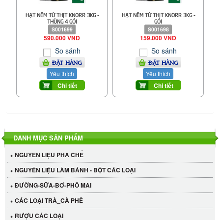
HẠT NÊM TỪ THỊT KNORR 3KG -
HẠT NÊM TỪ THỊT KNORR 3KG -
THÙNG 4 GÓI
GÓI
S001699
S001698
590.000 VND
159.000 VND
So sánh
So sánh
ĐẶT HÀNG
ĐẶT HÀNG
Yêu thích
Yêu thích
Chi tiết
Chi tiết
DANH MỤC SẢN PHẨM
NGUYÊN LIỆU PHA CHẾ
NGUYÊN LIỆU LÀM BÁNH - BỘT CÁC LOẠI
ĐƯỜNG-SỮA-BƠ-PHÔ MAI
CÁC LOẠI TRÀ_CÀ PHÊ
RƯỢU CÁC LOẠI