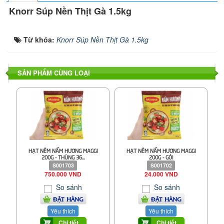
Knorr Súp Nền Thịt Gà 1.5kg
Từ khóa:
Knorr Súp Nền Thịt Gà 1.5kg
SẢN PHẨM CÙNG LOẠI
HẠT NÊM NẤM HƯƠNG MAGGI
HẠT NÊM NẤM HƯƠNG MAGGI
200G - THÙNG 36...
200G - GÓI
S001703
S001702
750.000 VND
24.000 VND
So sánh
So sánh
ĐẶT HÀNG
ĐẶT HÀNG
Yêu thích
Yêu thích
Chi tiết
Chi tiết