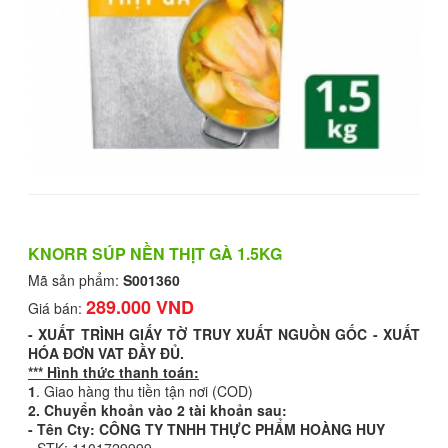
KNORR SÚP NỀN THỊT GÀ 1.5KG
Mã sản phẩm:
S001360
289.000 VND
Giá bán:
-
XUẤT TRÌNH GIẤY TỜ TRUY XUẤT NGUỒN GỐC - XUẤT
HÓA ĐƠN VAT ĐẦY ĐỦ.
*** Hình thức thanh toán:
1
. Giao hàng thu tiền tận nơi (COD)
2. Chuyển khoản vào 2 tài khoản sau:
- Tên Cty: CÔNG TY TNHH THỰC PHẨM HOÀNG HUY