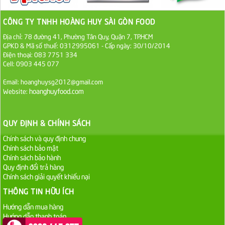
1.100.000 VND
CÔNG TY TNHH HOÀNG HUY SÀI GÒN FOOD
Địa chỉ: 78 đường 41, Phường Tân Quy, Quận 7, TP.HCM
Sa Tế Tôm Cholimex PET Hũ 450g
GPKD & Mã số thuế: 0312995061 - Cấp ngày: 30/10/2014
36.000 VND
Điện thoại: 083 7751 334
Cell: 0903 445 077
Ớt Sa Tế Cholimex Hũ Thuỷ Tinh 150g
Email: hoanghuysg2012@gmail.com
hoanghuyfood.com
Website:
19.000 VND
Nước tương cholimex 4,9L
QUY ĐỊNH & CHÍNH SÁCH
75.000 VND
Chính sách và quy định chung
Chính sách bảo mật
Chính sách bảo hành
Dầu Ăn Tường An Olita 25kg
Quy định đổi trả hàng
Liên hệ
Chính sách giải quyết khiếu nại
THÔNG TIN HỮU ÍCH
Dầu Ăn Tường An Cooking Oil 25kg
Hướng dẫn mua hàng
Liên hệ
Hướng dẫn thanh toán