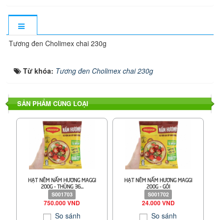
Tương đen Cholimex chai 230g
Từ khóa:
Tương đen Cholimex chai 230g
SẢN PHẨM CÙNG LOẠI
HẠT NÊM NẤM HƯƠNG MAGGI
HẠT NÊM NẤM HƯƠNG MAGGI
200G - THÙNG 36...
200G - GÓI
S001703
S001702
750.000 VND
24.000 VND
So sánh
So sánh