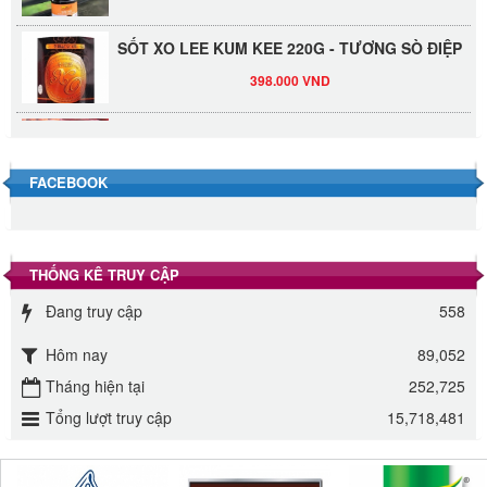
SỐT XO LEE KUM KEE 220G - TƯƠNG SÒ ĐIỆP
398.000 VND
Đường Thốt Nốt 1kg
40.000 VND
FACEBOOK
Đường phèn hạt Long An 500g
345.000 VND
THỐNG KÊ TRUY CẬP
Đường phèn Long An bao 10kg
Đang truy cập
558
295.000 VND
Hôm nay
89,052
Tháng hiện tại
Đường mía thiên nhiên Biên Hòa gói 1kg
252,725
Tổng lượt truy cập
15,718,481
32.000 VND
ĐƯỜNG SẠCH CÔ BA BIÊN HÒA 1KG