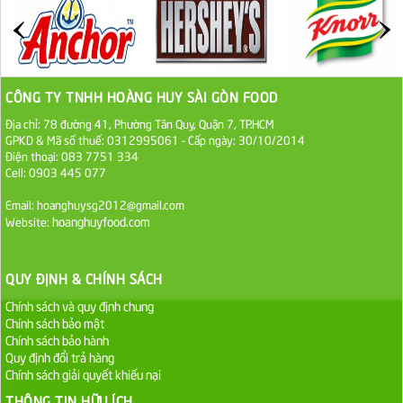
27.000 VND
Đường cát trắng An Khê bao 50kg
1.100.000 VND
CÔNG TY TNHH HOÀNG HUY SÀI GÒN FOOD
Địa chỉ: 78 đường 41, Phường Tân Quy, Quận 7, TP.HCM
Sa Tế Tôm Cholimex PET Hũ 450g
GPKD & Mã số thuế: 0312995061 - Cấp ngày: 30/10/2014
Điện thoại: 083 7751 334
36.000 VND
Cell: 0903 445 077
Ớt Sa Tế Cholimex Hũ Thuỷ Tinh 150g
Email: hoanghuysg2012@gmail.com
hoanghuyfood.com
Website:
19.000 VND
Nước tương cholimex 4,9L
QUY ĐỊNH & CHÍNH SÁCH
75.000 VND
Chính sách và quy định chung
Chính sách bảo mật
Chính sách bảo hành
Dầu Ăn Tường An Olita 25kg
Quy định đổi trả hàng
Chính sách giải quyết khiếu nại
Liên hệ
THÔNG TIN HỮU ÍCH