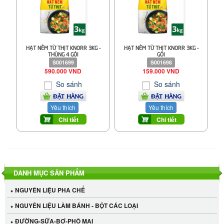
HẠT NÊM TỪ THỊT KNORR 3KG -
HẠT NÊM TỪ THỊT KNORR 3KG -
THÙNG 4 GÓI
GÓI
S001699
S001698
590.000 VND
159.000 VND
So sánh
So sánh
ĐẶT HÀNG
ĐẶT HÀNG
Yêu thích
Yêu thích
Chi tiết
Chi tiết
DANH MỤC SẢN PHẨM
NGUYÊN LIỆU PHA CHẾ
NGUYÊN LIỆU LÀM BÁNH - BỘT CÁC LOẠI
ĐƯỜNG-SỮA-BƠ-PHÔ MAI