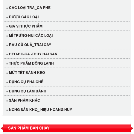
CÁC LOẠI TRÀ_CÀ PHÊ
RƯỢU CÁC LOẠI
GIA VỊ THỰC PHẨM
MÌ TRỨNG-NUI CÁC LOẠI
RAU CỦ QUẢ_TRÁI CÂY
HEO-BÒ-GÀ -THỦY HẢI SẢN
THỰC PHẨM ĐÔNG LẠNH
MỨT TẾT-BÁNH KẸO
DỤNG CỤ PHA CHẾ
Cần Tây Đà Lạt
DỤNG CỤ LÀM BÁNH
40.000 VND
SẢN PHẢM KHÁC
NÔNG SẢN KHÔ_ HIỆU HOÀNG HUY
LỐC 12 HỦ Tương xí muội LKK 260g
530.000 VND
SẢN PHẨM BÁN CHẠY