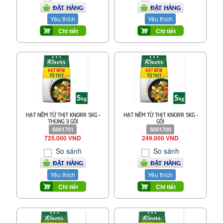
ĐẶT HÀNG
ĐẶT HÀNG
Yêu thích
Yêu thích
Chi tiết
Chi tiết
HẠT NÊM TỪ THỊT KNORR 5KG -
HẠT NÊM TỪ THỊT KNORR 5KG -
THÙNG 3 GÓI
GÓI
S001701
S001700
725.000 VND
249.000 VND
So sánh
So sánh
ĐẶT HÀNG
ĐẶT HÀNG
Yêu thích
Yêu thích
Chi tiết
Chi tiết