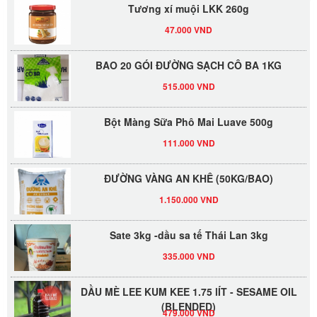
Tương xí muội LKK 260g
47.000 VND
BAO 20 GÓI ĐƯỜNG SẠCH CÔ BA 1KG
515.000 VND
Bột Màng Sữa Phô Mai Luave 500g
111.000 VND
ĐƯỜNG VÀNG AN KHÊ (50KG/BAO)
1.150.000 VND
Sate 3kg -dầu sa tế Thái Lan 3kg
335.000 VND
DẦU MÈ LEE KUM KEE 1.75 lÍT - SESAME OIL
(BLENDED)
479.000 VND