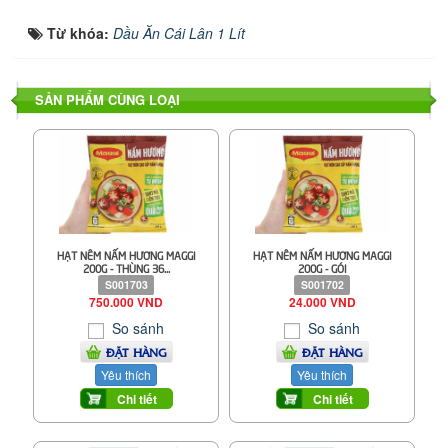
Từ khóa:
Dầu Ăn Cái Lân 1 Lít
SẢN PHẨM CÙNG LOẠI
HẠT NÊM NẤM HƯƠNG MAGGI
HẠT NÊM NẤM HƯƠNG MAGGI
200G - THÙNG 36...
200G - GÓI
S001703
S001702
750.000 VND
24.000 VND
So sánh
So sánh
ĐẶT HÀNG
ĐẶT HÀNG
Yêu thích
Yêu thích
Chi tiết
Chi tiết