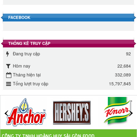
Đường Thốt Nốt 1kg
40.000 VND
FACEBOOK
Đường phèn hạt Long An 500g
345.000 VND
THỐNG KÊ TRUY CẬP
Đường phèn Long An bao 10kg
Đang truy cập
92
295.000 VND
Hôm nay
22,684
Tháng hiện tại
332,089
Đường mía thiên nhiên Biên Hòa gói 1kg
Tổng lượt truy cập
15,797,845
32.000 VND
ĐƯỜNG SẠCH CÔ BA BIÊN HÒA 1KG
27.000 VND
Đường cát trắng An Khê bao 50kg
1.100.000 VND
CÔNG TY TNHH HOÀNG HUY SÀI GÒN FOOD