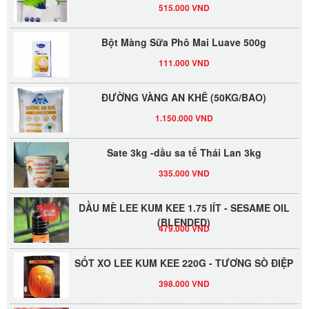
515.000 VND
Bột Màng Sữa Phô Mai Luave 500g
111.000 VND
ĐƯỜNG VÀNG AN KHÊ (50KG/BAO)
1.150.000 VND
Sate 3kg -dầu sa tế Thái Lan 3kg
335.000 VND
DẦU MÈ LEE KUM KEE 1.75 lÍT - SESAME OIL
(BLENDED)
479.000 VND
SỐT XO LEE KUM KEE 220G - TƯƠNG SÒ ĐIỆP
398.000 VND