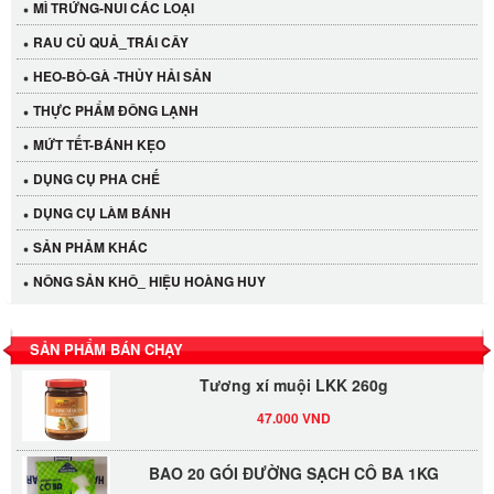
MÌ TRỨNG-NUI CÁC LOẠI
RAU CỦ QUẢ_TRÁI CÂY
HEO-BÒ-GÀ -THỦY HẢI SẢN
THỰC PHẨM ĐÔNG LẠNH
MỨT TẾT-BÁNH KẸO
DỤNG CỤ PHA CHẾ
Cần Tây Đà Lạt
DỤNG CỤ LÀM BÁNH
40.000 VND
SẢN PHẢM KHÁC
NÔNG SẢN KHÔ_ HIỆU HOÀNG HUY
LỐC 12 HỦ Tương xí muội LKK 260g
530.000 VND
SẢN PHẨM BÁN CHẠY
Tương xí muội LKK 260g
47.000 VND
BAO 20 GÓI ĐƯỜNG SẠCH CÔ BA 1KG