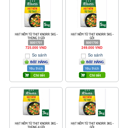
HẠT NÊM TỪ THỊT KNORR 5KG -
HẠT NÊM TỪ THỊT KNORR 5KG -
THÙNG 3 GÓI
GÓI
S001701
S001700
725.000 VND
249.000 VND
So sánh
So sánh
ĐẶT HÀNG
ĐẶT HÀNG
Yêu thích
Yêu thích
Chi tiết
Chi tiết
HẠT NÊM TỪ THỊT KNORR 3KG -
HẠT NÊM TỪ THỊT KNORR 3KG -
THÙNG 4 GÓI
GÓI