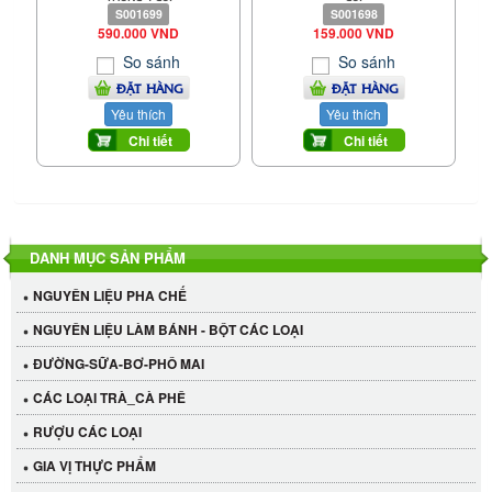
S001699
S001698
590.000 VND
159.000 VND
So sánh
So sánh
ĐẶT HÀNG
ĐẶT HÀNG
Yêu thích
Yêu thích
Chi tiết
Chi tiết
DANH MỤC SẢN PHẨM
NGUYÊN LIỆU PHA CHẾ
NGUYÊN LIỆU LÀM BÁNH - BỘT CÁC LOẠI
ĐƯỜNG-SỮA-BƠ-PHÔ MAI
CÁC LOẠI TRÀ_CÀ PHÊ
RƯỢU CÁC LOẠI
GIA VỊ THỰC PHẨM