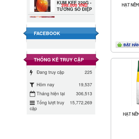
398.000 VND
TƯƠNG SÒ ĐIỆP
HẠT NÊM
Đường Thốt Nốt
1kg
40.000 VND
FACEBOOK
Đường phèn hạt
ĐẶT HÀ
Long An 500g
345.000 VND
THỐNG KÊ TRUY CẬP
Đường phèn
Đang truy cập
Long An bao
225
295.000 VND
10kg
Hôm nay
19,537
Đường mía thiên
Tháng hiện tại
306,513
nhiên Biên Hòa
32.000 VND
Tổng lượt truy
15,772,269
gói 1kg
cập
HẠT NÊM
ĐƯỜNG SẠCH
CÔ BA BIÊN
27.000 VND
HÒA 1KG