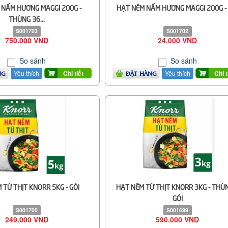
 NẤM HƯƠNG MAGGI 200G -
HẠT NÊM NẤM HƯƠNG MAGGI 200G - 
THÙNG 36...
S001703
S001702
750.000 VND
24.000 VND
So sánh
So sánh
Yêu thích
Yêu thích
Chi tiết
Chi t
NG
ĐẶT HÀNG
 TỪ THỊT KNORR 5KG - GÓI
HẠT NÊM TỪ THỊT KNORR 3KG - THÙ
GÓI
S001700
S001699
249.000 VND
590.000 VND