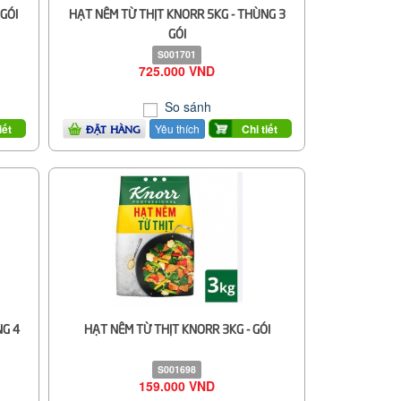
GÓI
HẠT NÊM TỪ THỊT KNORR 5KG - THÙNG 3
GÓI
S001701
725.000 VND
So sánh
Yêu thích
iết
Chi tiết
ĐẶT HÀNG
NG 4
HẠT NÊM TỪ THỊT KNORR 3KG - GÓI
S001698
159.000 VND