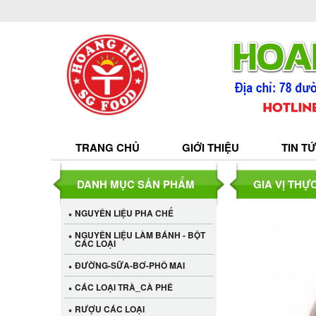
TRANG CHỦ
GIỚI THIỆU
TIN T
DANH MỤC SẢN PHẨM
GIA VỊ THỰ
NGUYÊN LIỆU PHA CHẾ
NGUYÊN LIỆU LÀM BÁNH - BỘT
CÁC LOẠI
ĐƯỜNG-SỮA-BƠ-PHÔ MAI
CÁC LOẠI TRÀ_CÀ PHÊ
RƯỢU CÁC LOẠI