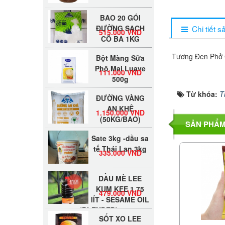
BAO 20 GÓI
ĐƯỜNG SẠCH
515.000 VND
Chi tiết 
CÔ BA 1KG
Bột Màng Sữa
Tương Đen Phở 
Phô Mai Luave
111.000 VND
500g
ĐƯỜNG VÀNG
Từ khóa:
T
AN KHÊ
1.150.000 VND
(50KG/BAO)
SẢN PHẨM
Sate 3kg -dầu sa
tế Thái Lan 3kg
335.000 VND
DẦU MÈ LEE
KUM KEE 1.75
479.000 VND
lÍT - SESAME OIL
(BLENDED)
SỐT XO LEE
KUM KEE 220G -