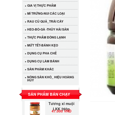
GIA VỊ THỰC PHẨM
MÌ TRỨNG-NUI CÁC LOẠI
RAU CỦ QUẢ_TRÁI CÂY
HEO-BÒ-GÀ -THỦY HẢI SẢN
THỰC PHẨM ĐÔNG LẠNH
MỨT TẾT-BÁNH KẸO
DỤNG CỤ PHA CHẾ
Cần Tây Đà Lạt
DỤNG CỤ LÀM BÁNH
40.000 VND
SẢN PHẢM KHÁC
NÔNG SẢN KHÔ_ HIỆU HOÀNG
LỐC 12 HỦ
HUY
Tương xí muội
530.000 VND
LKK 260g
SẢN PHẨM BÁN CHẠY
Tương xí muội
LKK 260g
47.000 VND