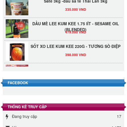
335.000 VND
DẦU MÈ LEE KUM KEE 1.75 lÍT - SESAME OIL
(BLENDED)
479.000 VND
SỐT XO LEE KUM KEE 220G - TƯƠNG SÒ ĐIỆP
398.000 VND
Đường Thốt Nốt 1kg
40.000 VND
FACEBOOK
Đường phèn hạt Long An 500g
345.000 VND
THỐNG KÊ TRUY CẬP
Đường phèn Long An bao 10kg
Đang truy cập
17
295.000 VND