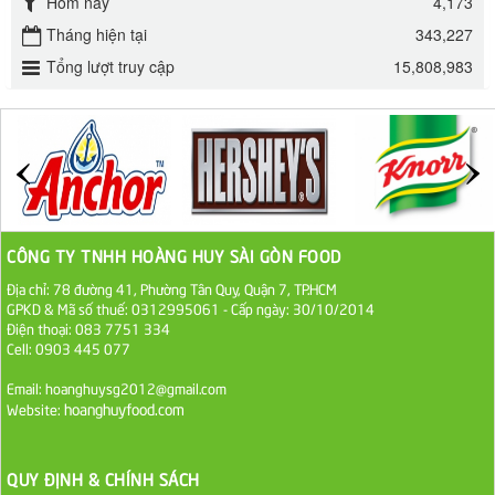
Hôm nay
4,173
Đường mía thiên nhiên Biên Hòa gói 1kg
Tháng hiện tại
343,227
32.000 VND
Tổng lượt truy cập
15,808,983
ĐƯỜNG SẠCH CÔ BA BIÊN HÒA 1KG
27.000 VND
Đường cát trắng An Khê bao 50kg
1.100.000 VND
CÔNG TY TNHH HOÀNG HUY SÀI GÒN FOOD
Địa chỉ: 78 đường 41, Phường Tân Quy, Quận 7, TP.HCM
Sa Tế Tôm Cholimex PET Hũ 450g
GPKD & Mã số thuế: 0312995061 - Cấp ngày: 30/10/2014
36.000 VND
Điện thoại: 083 7751 334
Cell: 0903 445 077
Ớt Sa Tế Cholimex Hũ Thuỷ Tinh 150g
Email: hoanghuysg2012@gmail.com
hoanghuyfood.com
Website:
19.000 VND
Nước tương cholimex 4,9L
QUY ĐỊNH & CHÍNH SÁCH