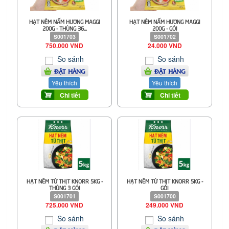
HẠT NÊM NẤM HƯƠNG MAGGI
HẠT NÊM NẤM HƯƠNG MAGGI
200G - THÙNG 36...
200G - GÓI
S001703
S001702
750.000 VND
24.000 VND
So sánh
So sánh
ĐẶT HÀNG
ĐẶT HÀNG
Yêu thích
Yêu thích
Chi tiết
Chi tiết
HẠT NÊM TỪ THỊT KNORR 5KG -
HẠT NÊM TỪ THỊT KNORR 5KG -
THÙNG 3 GÓI
GÓI
S001701
S001700
725.000 VND
249.000 VND
So sánh
So sánh