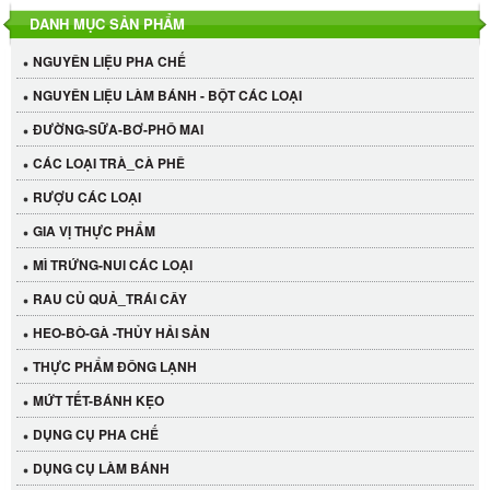
DANH MỤC SẢN PHẨM
NGUYÊN LIỆU PHA CHẾ
NGUYÊN LIỆU LÀM BÁNH - BỘT CÁC LOẠI
ĐƯỜNG-SỮA-BƠ-PHÔ MAI
CÁC LOẠI TRÀ_CÀ PHÊ
RƯỢU CÁC LOẠI
GIA VỊ THỰC PHẨM
MÌ TRỨNG-NUI CÁC LOẠI
RAU CỦ QUẢ_TRÁI CÂY
HEO-BÒ-GÀ -THỦY HẢI SẢN
THỰC PHẨM ĐÔNG LẠNH
MỨT TẾT-BÁNH KẸO
DỤNG CỤ PHA CHẾ
Cần Tây Đà Lạt
DỤNG CỤ LÀM BÁNH
40.000 VND