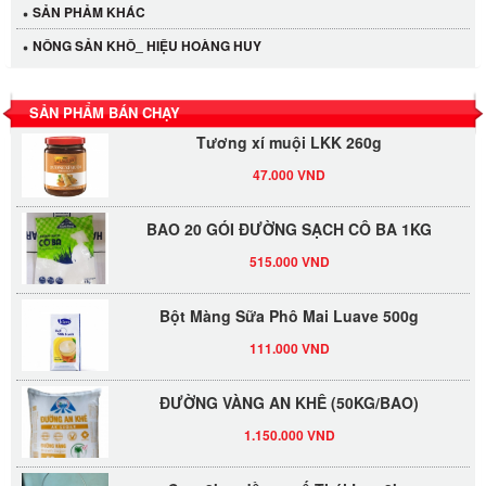
SẢN PHẢM KHÁC
LỐC 12 HỦ Tương xí muội LKK 260g
NÔNG SẢN KHÔ_ HIỆU HOÀNG HUY
530.000 VND
SẢN PHẨM BÁN CHẠY
Tương xí muội LKK 260g
47.000 VND
BAO 20 GÓI ĐƯỜNG SẠCH CÔ BA 1KG
515.000 VND
Bột Màng Sữa Phô Mai Luave 500g
111.000 VND
ĐƯỜNG VÀNG AN KHÊ (50KG/BAO)
1.150.000 VND
Sate 3kg -dầu sa tế Thái Lan 3kg