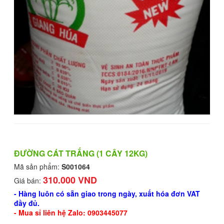
ĐƯỜNG CÁT TRẮNG (1 CÂY 12KG)
Mã sản phẩm:
S001064
310.000 VND
Giá bán:
- Hàng luôn có sẵn giao trong ngày, xuất hóa đơn VAT
đầy đủ.
- Mua sỉ liên hệ Zalo: 0903445077