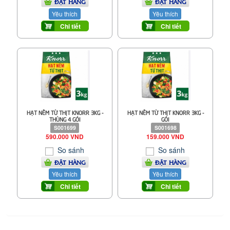
ĐẶT HÀNG
ĐẶT HÀNG
Yêu thích
Yêu thích
Chi tiết
Chi tiết
HẠT NÊM TỪ THỊT KNORR 3KG -
HẠT NÊM TỪ THỊT KNORR 3KG -
THÙNG 4 GÓI
GÓI
S001699
S001698
590.000 VND
159.000 VND
So sánh
So sánh
ĐẶT HÀNG
ĐẶT HÀNG
Yêu thích
Yêu thích
Chi tiết
Chi tiết