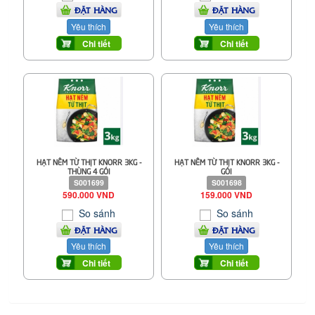
ĐẶT HÀNG
ĐẶT HÀNG
Yêu thích
Yêu thích
Chi tiết
Chi tiết
HẠT NÊM TỪ THỊT KNORR 3KG -
HẠT NÊM TỪ THỊT KNORR 3KG -
THÙNG 4 GÓI
GÓI
S001699
S001698
590.000 VND
159.000 VND
So sánh
So sánh
ĐẶT HÀNG
ĐẶT HÀNG
Yêu thích
Yêu thích
Chi tiết
Chi tiết