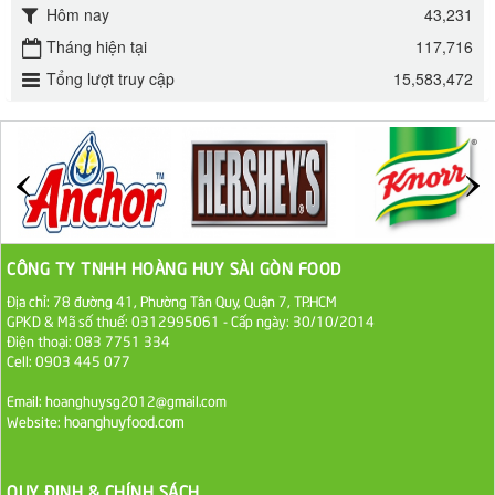
Hôm nay
43,231
Đường mía thiên nhiên Biên Hòa gói 1kg
Tháng hiện tại
117,716
32.000 VND
Tổng lượt truy cập
15,583,472
ĐƯỜNG SẠCH CÔ BA BIÊN HÒA 1KG
27.000 VND
Đường cát trắng An Khê bao 50kg
1.100.000 VND
CÔNG TY TNHH HOÀNG HUY SÀI GÒN FOOD
Địa chỉ: 78 đường 41, Phường Tân Quy, Quận 7, TP.HCM
Sa Tế Tôm Cholimex PET Hũ 450g
GPKD & Mã số thuế: 0312995061 - Cấp ngày: 30/10/2014
36.000 VND
Điện thoại: 083 7751 334
Cell: 0903 445 077
Ớt Sa Tế Cholimex Hũ Thuỷ Tinh 150g
Email: hoanghuysg2012@gmail.com
hoanghuyfood.com
Website:
19.000 VND
Nước tương cholimex 4,9L
QUY ĐỊNH & CHÍNH SÁCH