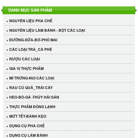
DANH MỤC SẢN PHẨM
NGUYÊN LIỆU PHA CHẾ
NGUYÊN LIỆU LÀM BÁNH - BỘT CÁC LOẠI
ĐƯỜNG-SỮA-BƠ-PHÔ MAI
CÁC LOẠI TRÀ_CÀ PHÊ
RƯỢU CÁC LOẠI
GIA VỊ THỰC PHẨM
MÌ TRỨNG-NUI CÁC LOẠI
RAU CỦ QUẢ_TRÁI CÂY
HEO-BÒ-GÀ -THỦY HẢI SẢN
THỰC PHẨM ĐÔNG LẠNH
MỨT TẾT-BÁNH KẸO
DỤNG CỤ PHA CHẾ
Cần Tây Đà Lạt
DỤNG CỤ LÀM BÁNH
40.000 VND