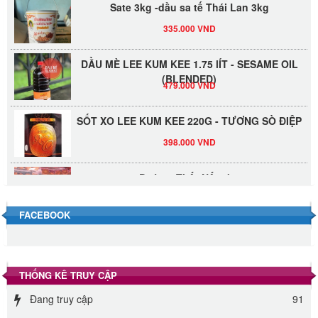
Sate 3kg -dầu sa tế Thái Lan 3kg
335.000 VND
DẦU MÈ LEE KUM KEE 1.75 lÍT - SESAME OIL
(BLENDED)
479.000 VND
SỐT XO LEE KUM KEE 220G - TƯƠNG SÒ ĐIỆP
398.000 VND
Đường Thốt Nốt 1kg
40.000 VND
FACEBOOK
Đường phèn hạt Long An 500g
345.000 VND
THỐNG KÊ TRUY CẬP
Đường phèn Long An bao 10kg
Đang truy cập
91
295.000 VND