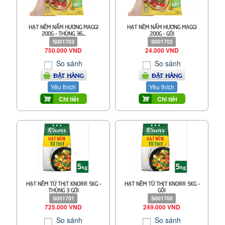
HẠT NÊM NẤM HƯƠNG MAGGI
HẠT NÊM NẤM HƯƠNG MAGGI
200G - THÙNG 36...
200G - GÓI
S001703
S001702
750.000 VND
24.000 VND
So sánh
So sánh
ĐẶT HÀNG
ĐẶT HÀNG
Yêu thích
Yêu thích
Chi tiết
Chi tiết
HẠT NÊM TỪ THỊT KNORR 5KG -
HẠT NÊM TỪ THỊT KNORR 5KG -
THÙNG 3 GÓI
GÓI
S001701
S001700
725.000 VND
249.000 VND
So sánh
So sánh