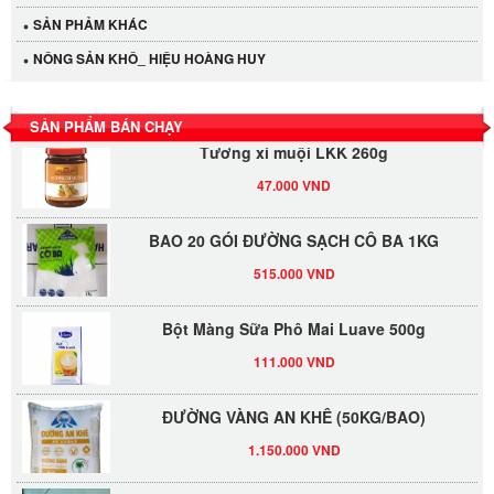
SẢN PHẢM KHÁC
LỐC 12 HỦ Tương xí muội LKK 260g
NÔNG SẢN KHÔ_ HIỆU HOÀNG HUY
530.000 VND
SẢN PHẨM BÁN CHẠY
Tương xí muội LKK 260g
47.000 VND
BAO 20 GÓI ĐƯỜNG SẠCH CÔ BA 1KG
515.000 VND
Bột Màng Sữa Phô Mai Luave 500g
111.000 VND
ĐƯỜNG VÀNG AN KHÊ (50KG/BAO)
1.150.000 VND