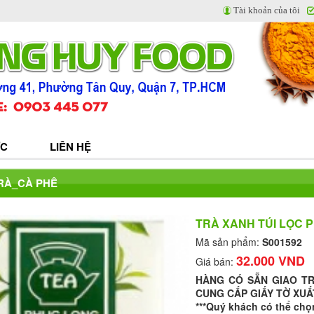
Tài khoản của tôi
ỨC
LIÊN HỆ
TRÀ_CÀ PHÊ
TRÀ XANH TÚI LỌC P
Mã sản phẩm:
S001592
32.000 VND
Giá bán:
HÀNG CÓ SẴN GIAO T
CUNG CẤP GIẤY TỜ XUẤ
***Quý khách có thể chọ