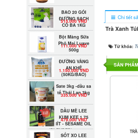
BAO 20 GÓI
ĐƯỜNG SẠCH
515.000 VND
Chi tiết 
CÔ BA 1KG
Trà Xanh Tú
Bột Màng Sữa
Phô Mai Luave
111.000 VND
500g
Từ khóa:
T
ĐƯỜNG VÀNG
AN KHÊ
SẢN PHẨM
1.150.000 VND
(50KG/BAO)
Sate 3kg -dầu sa
tế Thái Lan 3kg
335.000 VND
DẦU MÈ LEE
KUM KEE 1.75
479.000 VND
lÍT - SESAME OIL
(BLENDED)
SỐT XO LEE
TRÀ
KUM KEE 220G -