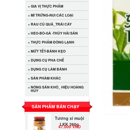
GIA VỊ THỰC PHẨM
MÌ TRỨNG-NUI CÁC LOẠI
RAU CỦ QUẢ_TRÁI CÂY
HEO-BÒ-GÀ -THỦY HẢI SẢN
THỰC PHẨM ĐÔNG LẠNH
MỨT TẾT-BÁNH KẸO
DỤNG CỤ PHA CHẾ
Cần Tây Đà Lạt
DỤNG CỤ LÀM BÁNH
40.000 VND
SẢN PHẢM KHÁC
NÔNG SẢN KHÔ_ HIỆU HOÀNG
LỐC 12 HỦ
HUY
Tương xí muội
530.000 VND
LKK 260g
SẢN PHẨM BÁN CHẠY
Tương xí muội
LKK 260g
47.000 VND