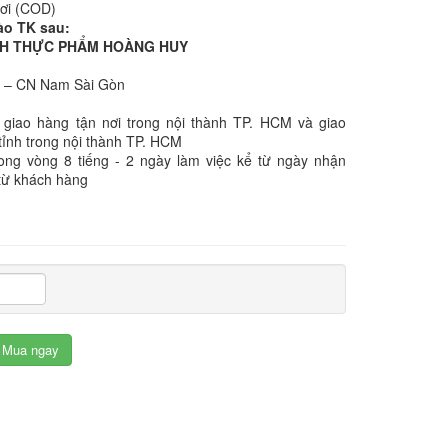
nơi (COD)
ào TK sau:
NHH THỰC PHẨM HOÀNG HUY
k – CN Nam Sài Gòn
 giao hàng tận nơi trong nội thành TP. HCM và giao
tỉnh trong nội thành TP. HCM
rong vòng 8 tiếng - 2 ngày làm việc kể từ ngày nhận
từ khách hàng
Mua ngay