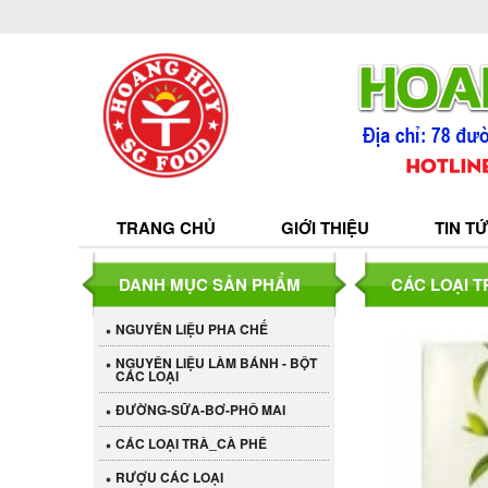
TRANG CHỦ
GIỚI THIỆU
TIN T
DANH MỤC SẢN PHẨM
CÁC LOẠI 
NGUYÊN LIỆU PHA CHẾ
NGUYÊN LIỆU LÀM BÁNH - BỘT
CÁC LOẠI
ĐƯỜNG-SỮA-BƠ-PHÔ MAI
CÁC LOẠI TRÀ_CÀ PHÊ
RƯỢU CÁC LOẠI