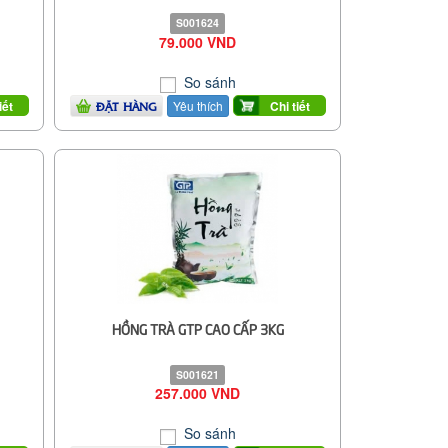
S001624
79.000 VND
So sánh
Yêu thích
iết
Chi tiết
ĐẶT HÀNG
HỒNG TRÀ GTP CAO CẤP 3KG
S001621
257.000 VND
So sánh