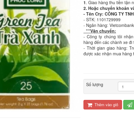
1
. Giao hàng thu tiền tận 
2. Hoặc chuyển khoản v
- Tên Cty: CÔNG TY T
- STK: 1101729999
- Ngân hàng: Vietcomban
***
Vận chuyển:
- Công ty chúng tôi nhận
hàng đến các chành xe đi 
- Thời gian giao hàng: T
được xác nhận mua hàng 
Số lượng
Thêm vào giỏ