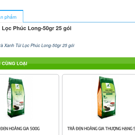
sản phẩm
i Lọc Phúc Long-50gr 25 gói
rà Xanh Túi Lọc Phúc Long-50gr 25 gói
 CÙNG LOẠI
 ĐEN HOÀNG GIA 500G
TRÀ ĐEN HOÀNG GIA THƯỢNG HẠNG 