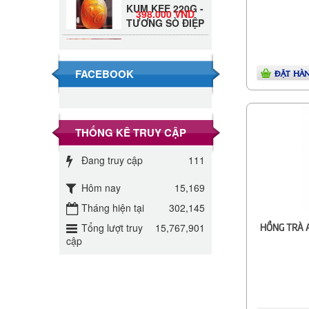
398.000 VND
TƯƠNG SÒ ĐIỆP
Đường Thốt Nốt
1kg
40.000 VND
FACEBOOK
ĐẶT HÀ
Đường phèn hạt
Long An 500g
345.000 VND
THỐNG KÊ TRUY CẬP
Đường phèn
Đang truy cập
111
Long An bao
295.000 VND
10kg
Hôm nay
15,169
Đường mía thiên
Tháng hiện tại
302,145
nhiên Biên Hòa
32.000 VND
HỒNG TRÀ 
Tổng lượt truy
15,767,901
gói 1kg
cập
ĐƯỜNG SẠCH
CÔ BA BIÊN
27.000 VND
HÒA 1KG