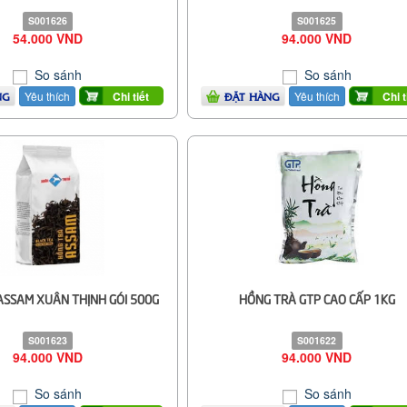
S001626
S001625
54.000 VND
94.000 VND
So sánh
So sánh
Yêu thích
Yêu thích
Chi tiết
Chi t
NG
ĐẶT HÀNG
ASSAM XUÂN THỊNH GÓI 500G
HỒNG TRÀ GTP CAO CẤP 1KG
S001623
S001622
94.000 VND
94.000 VND
So sánh
So sánh