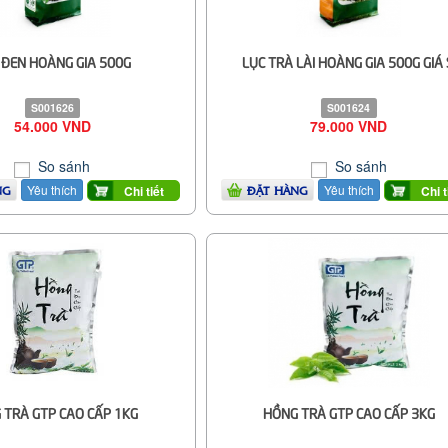
 ĐEN HOÀNG GIA 500G
LỤC TRÀ LÀI HOÀNG GIA 500G GIÁ 
S001626
S001624
54.000 VND
79.000 VND
So sánh
So sánh
Yêu thích
Yêu thích
Chi tiết
Chi t
NG
ĐẶT HÀNG
 TRÀ GTP CAO CẤP 1KG
HỒNG TRÀ GTP CAO CẤP 3KG