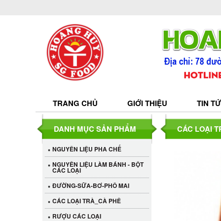
TRANG CHỦ
GIỚI THIỆU
TIN T
DANH MỤC SẢN PHẨM
CÁC LOẠI 
NGUYÊN LIỆU PHA CHẾ
NGUYÊN LIỆU LÀM BÁNH - BỘT
CÁC LOẠI
ĐƯỜNG-SỮA-BƠ-PHÔ MAI
CÁC LOẠI TRÀ_CÀ PHÊ
RƯỢU CÁC LOẠI