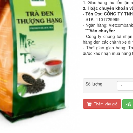
1
. Giao hàng thu tiền tận 
2. Hoặc chuyển khoản v
- Tên Cty: CÔNG TY T
- STK: 1101729999
- Ngân hàng: Vietcomban
***
Vận chuyển:
- Công ty chúng tôi nhận
hàng đến các chành xe đi 
- Thời gian giao hàng: T
được xác nhận mua hàng 
Số lượng
Thêm vào giỏ