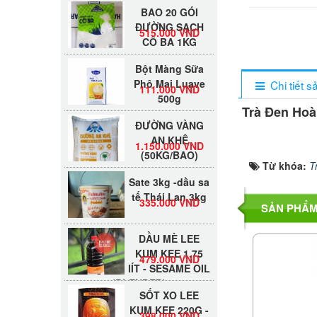
BAO 20 GÓI
ĐƯỜNG SẠCH
515.000 VND
CÔ BA 1KG
Bột Màng Sữa
Phô Mai Luave
111.000 VND
Chi tiết 
500g
Trà Đen Ho
ĐƯỜNG VÀNG
AN KHÊ
1.150.000 VND
(50KG/BAO)
Từ khóa:
T
Sate 3kg -dầu sa
tế Thái Lan 3kg
335.000 VND
SẢN PHẨM
DẦU MÈ LEE
KUM KEE 1.75
479.000 VND
lÍT - SESAME OIL
(BLENDED)
SỐT XO LEE
KUM KEE 220G -
398.000 VND
TƯƠNG SÒ ĐIỆP