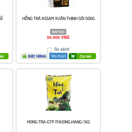
SỈ
HỒNG TRÀ ASSAM XUÂN THỊNH GÓI 500G
S001623
94.000 VND
So sánh
Yêu thích
iết
Chi tiết
ĐẶT HÀNG
HONG-TRA-GTP-THUONG-HANG-1KG