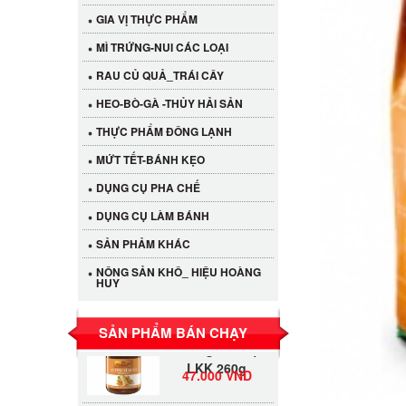
GIA VỊ THỰC PHẨM
MÌ TRỨNG-NUI CÁC LOẠI
RAU CỦ QUẢ_TRÁI CÂY
HEO-BÒ-GÀ -THỦY HẢI SẢN
THỰC PHẨM ĐÔNG LẠNH
MỨT TẾT-BÁNH KẸO
DỤNG CỤ PHA CHẾ
Cần Tây Đà Lạt
DỤNG CỤ LÀM BÁNH
40.000 VND
SẢN PHẢM KHÁC
LỐC 12 HỦ
NÔNG SẢN KHÔ_ HIỆU HOÀNG
Tương xí muội
HUY
530.000 VND
LKK 260g
SẢN PHẨM BÁN CHẠY
Tương xí muội
LKK 260g
47.000 VND