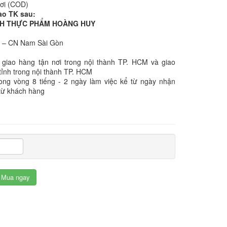
nơi (COD)
ào TK sau:
NHH THỰC PHẨM HOÀNG HUY
k – CN Nam Sài Gòn
 giao hàng tận nơi trong nội thành TP. HCM và giao
tỉnh trong nội thành TP. HCM
rong vòng 8 tiếng - 2 ngày làm việc kể từ ngày nhận
từ khách hàng
Mua ngay