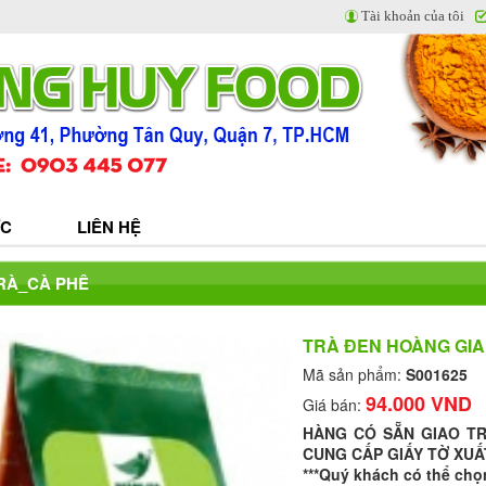
Tài khoản của tôi
ỨC
LIÊN HỆ
TRÀ_CÀ PHÊ
TRÀ ĐEN HOÀNG GI
Mã sản phẩm:
S001625
94.000 VND
Giá bán:
HÀNG CÓ SẴN GIAO T
CUNG CẤP GIẤY TỜ XUẤ
***Quý khách có thể chọ