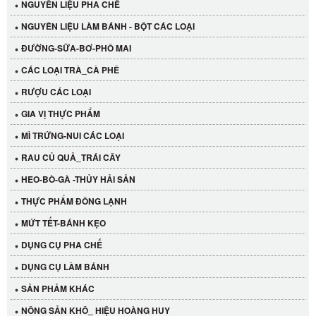
NGUYÊN LIỆU PHA CHẾ
NGUYÊN LIỆU LÀM BÁNH - BỘT CÁC LOẠI
ĐƯỜNG-SỮA-BƠ-PHÔ MAI
CÁC LOẠI TRÀ_CÀ PHÊ
RƯỢU CÁC LOẠI
GIA VỊ THỰC PHẨM
MÌ TRỨNG-NUI CÁC LOẠI
RAU CỦ QUẢ_TRÁI CÂY
HEO-BÒ-GÀ -THỦY HẢI SẢN
THỰC PHẨM ĐÔNG LẠNH
MỨT TẾT-BÁNH KẸO
DỤNG CỤ PHA CHẾ
Cần Tây Đà Lạt
DỤNG CỤ LÀM BÁNH
40.000 VND
SẢN PHẢM KHÁC
NÔNG SẢN KHÔ_ HIỆU HOÀNG HUY