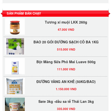
LỐC 12 HỦ Tương xí muội LKK 260g
530.000 VND
SẢN PHẨM BÁN CHẠY
Tương xí muội LKK 260g
47.000 VND
BAO 20 GÓI ĐƯỜNG SẠCH CÔ BA 1KG
515.000 VND
Bột Màng Sữa Phô Mai Luave 500g
111.000 VND
ĐƯỜNG VÀNG AN KHÊ (50KG/BAO)
1.150.000 VND
Sate 3kg -dầu sa tế Thái Lan 3kg
335.000 VND