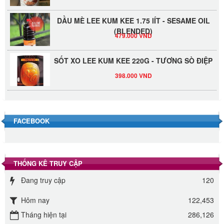
DẦU MÈ LEE KUM KEE 1.75 lÍT - SESAME OIL
(BLENDED)
479.000 VND
SỐT XO LEE KUM KEE 220G - TƯƠNG SÒ ĐIỆP
398.000 VND
Đường Thốt Nốt 1kg
40.000 VND
FACEBOOK
Đường phèn hạt Long An 500g
345.000 VND
THỐNG KÊ TRUY CẬP
Đường phèn Long An bao 10kg
Đang truy cập
120
295.000 VND
Hôm nay
122,453
Tháng hiện tại
286,126
Đường mía thiên nhiên Biên Hòa gói 1kg