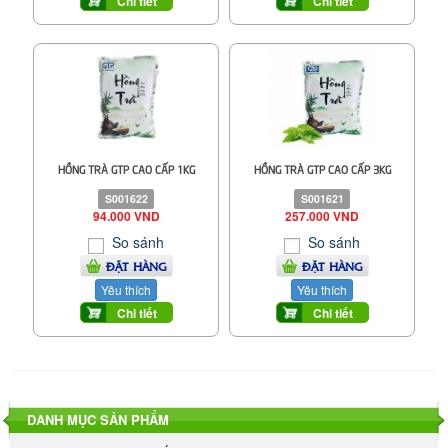
Chi tiết
Chi tiết
HỒNG TRÀ GTP CAO CẤP 1KG
HỒNG TRÀ GTP CAO CẤP 3KG
S001622
S001621
94.000 VND
257.000 VND
So sánh
So sánh
ĐẶT HÀNG
ĐẶT HÀNG
Yêu thích
Yêu thích
Chi tiết
Chi tiết
DANH MỤC SẢN PHẨM