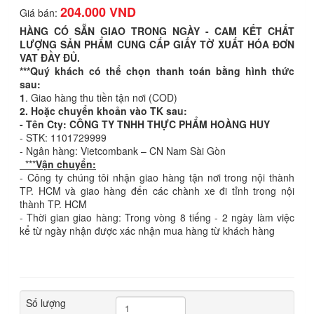
204.000 VND
Giá bán:
HÀNG CÓ SẴN GIAO TRONG NGÀY - CAM KẾT CHẤT
LƯỢNG SẢN PHẨM CUNG CẤP GIẤY TỜ XUẤT HÓA ĐƠN
VAT ĐẦY ĐỦ.
***Quý khách có thể chọn thanh toán bằng hình thức
sau:
1
. Giao hàng thu tiền tận nơi (COD)
2. Hoặc chuyển khoản vào TK sau:
- Tên Cty: CÔNG TY TNHH THỰC PHẨM HOÀNG HUY
- STK: 1101729999
- Ngân hàng: Vietcombank – CN Nam Sài Gòn
***
Vận chuyển:
- Công ty chúng tôi nhận giao hàng tận nơi trong nội thành
TP. HCM và giao hàng đến các chành xe đi tỉnh trong nội
thành TP. HCM
- Thời gian giao hàng: Trong vòng 8 tiếng - 2 ngày làm việc
kể từ ngày nhận được xác nhận mua hàng từ khách hàng
Số lượng