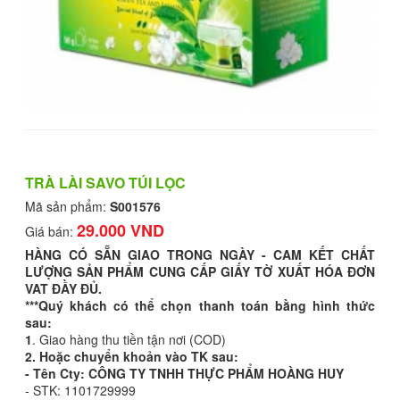
TRÀ LÀI SAVO TÚI LỌC
Mã sản phẩm:
S001576
29.000 VND
Giá bán:
HÀNG CÓ SẴN GIAO TRONG NGÀY - CAM KẾT CHẤT
LƯỢNG SẢN PHẨM CUNG CẤP GIẤY TỜ XUẤT HÓA ĐƠN
VAT ĐẦY ĐỦ.
***Quý khách có thể chọn thanh toán bằng hình thức
sau:
1
. Giao hàng thu tiền tận nơi (COD)
2. Hoặc chuyển khoản vào TK sau:
- Tên Cty: CÔNG TY TNHH THỰC PHẨM HOÀNG HUY
- STK: 1101729999