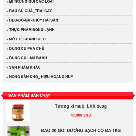
MÌ TRỨNG-NUI CÁC LOẠI
RAU CỦ QUẢ_TRÁI CÂY
HEO-BÒ-GÀ -THỦY HẢI SẢN
THỰC PHẨM ĐÔNG LẠNH
MỨT TẾT-BÁNH KẸO
DỤNG CỤ PHA CHẾ
Cần Tây Đà Lạt
DỤNG CỤ LÀM BÁNH
40.000 VND
SẢN PHẢM KHÁC
NÔNG SẢN KHÔ_ HIỆU HOÀNG HUY
LỐC 12 HỦ Tương xí muội LKK 260g
530.000 VND
SẢN PHẨM BÁN CHẠY
Tương xí muội LKK 260g
47.000 VND
BAO 20 GÓI ĐƯỜNG SẠCH CÔ BA 1KG