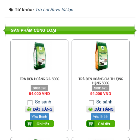
Từ khóa:
Trà Lài Savo túi lọc
SẢN PHẨM CÙNG LOẠI
TRÀ ĐEN HOÀNG GIA 500G
TRÀ ĐEN HOÀNG GIA THƯỢNG
HẠNG 500G
S001626
S001625
54.000 VND
94.000 VND
So sánh
So sánh
ĐẶT HÀNG
ĐẶT HÀNG
Yêu thích
Yêu thích
Chi tiết
Chi tiết