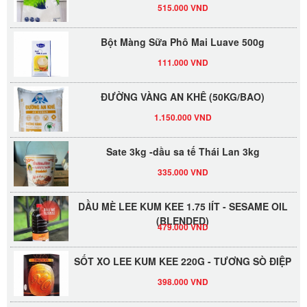
515.000 VND
Bột Màng Sữa Phô Mai Luave 500g
111.000 VND
ĐƯỜNG VÀNG AN KHÊ (50KG/BAO)
1.150.000 VND
Sate 3kg -dầu sa tế Thái Lan 3kg
335.000 VND
DẦU MÈ LEE KUM KEE 1.75 lÍT - SESAME OIL
(BLENDED)
479.000 VND
SỐT XO LEE KUM KEE 220G - TƯƠNG SÒ ĐIỆP
398.000 VND