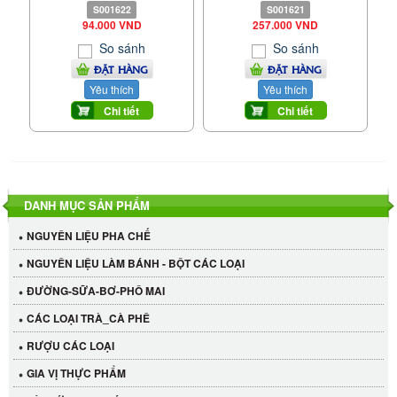
S001622
S001621
94.000 VND
257.000 VND
So sánh
So sánh
ĐẶT HÀNG
ĐẶT HÀNG
Yêu thích
Yêu thích
Chi tiết
Chi tiết
DANH MỤC SẢN PHẨM
NGUYÊN LIỆU PHA CHẾ
NGUYÊN LIỆU LÀM BÁNH - BỘT CÁC LOẠI
ĐƯỜNG-SỮA-BƠ-PHÔ MAI
CÁC LOẠI TRÀ_CÀ PHÊ
RƯỢU CÁC LOẠI
GIA VỊ THỰC PHẨM