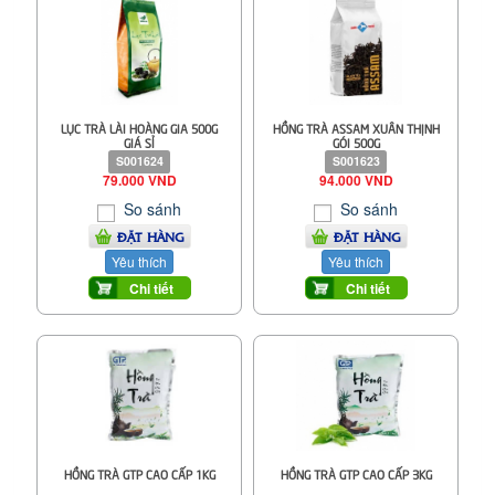
LỤC TRÀ LÀI HOÀNG GIA 500G
HỒNG TRÀ ASSAM XUÂN THỊNH
GIÁ SỈ
GÓI 500G
S001624
S001623
79.000 VND
94.000 VND
So sánh
So sánh
ĐẶT HÀNG
ĐẶT HÀNG
Yêu thích
Yêu thích
Chi tiết
Chi tiết
HỒNG TRÀ GTP CAO CẤP 1KG
HỒNG TRÀ GTP CAO CẤP 3KG