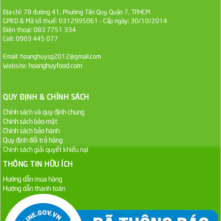
Địa chỉ: 78 đường 41, Phường Tân Quy, Quận 7, TP.HCM
Sa Tế Tôm Cholimex PET Hũ 450g
GPKD & Mã số thuế: 0312995061 - Cấp ngày: 30/10/2014
Điện thoại: 083 7751 334
36.000 VND
Cell: 0903 445 077
Email: hoanghuysg2012@gmail.com
Ớt Sa Tế Cholimex Hũ Thuỷ Tinh 150g
hoanghuyfood.com
Website:
19.000 VND
QUY ĐỊNH & CHÍNH SÁCH
Nước tương cholimex 4,9L
Chính sách và quy định chung
75.000 VND
Chính sách bảo mật
Chính sách bảo hành
Dầu Ăn Tường An Olita 25kg
Quy định đổi trả hàng
Chính sách giải quyết khiếu nại
Liên hệ
THÔNG TIN HỮU ÍCH
Dầu Ăn Tường An Cooking Oil 25kg
Hướng dẫn mua hàng
Hướng dẫn thanh toán
Liên hệ
Dầu Ăn Minh Huê 25kg