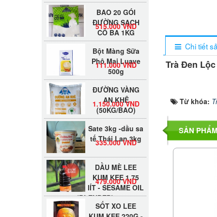
BAO 20 GÓI
ĐƯỜNG SẠCH
515.000 VND
CÔ BA 1KG
Bột Màng Sữa
Chi tiết 
Phô Mai Luave
111.000 VND
Trà Đen Lộc
500g
ĐƯỜNG VÀNG
AN KHÊ
1.150.000 VND
Từ khóa:
T
(50KG/BAO)
Sate 3kg -dầu sa
SẢN PHẨM
tế Thái Lan 3kg
335.000 VND
DẦU MÈ LEE
KUM KEE 1.75
479.000 VND
lÍT - SESAME OIL
(BLENDED)
SỐT XO LEE
KUM KEE 220G -
398.000 VND