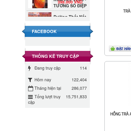
TƯƠNG SÒ ĐIỆP
TRÀ
Đường Thốt Nốt
1kg
40.000 VND
FACEBOOK
Đường phèn hạt
Long An 500g
345.000 VND
ĐẶT HÀ
THỐNG KÊ TRUY CẬP
Đường phèn
Long An bao
Đang truy cập
114
295.000 VND
10kg
Hôm nay
122,404
Đường mía thiên
Tháng hiện tại
286,077
nhiên Biên Hòa
32.000 VND
gói 1kg
Tổng lượt truy
15,751,833
cập
ĐƯỜNG SẠCH
CÔ BA BIÊN
HỒNG TRÀ 
27.000 VND
HÒA 1KG
Đường cát trắng