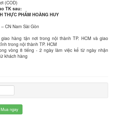
nơi (COD)
ào TK sau:
NHH THỰC PHẨM HOÀNG HUY
k – CN Nam Sài Gòn
 giao hàng tận nơi trong nội thành TP. HCM và giao
tỉnh trong nội thành TP. HCM
rong vòng 8 tiếng - 2 ngày làm việc kể từ ngày nhận
từ khách hàng
Mua ngay