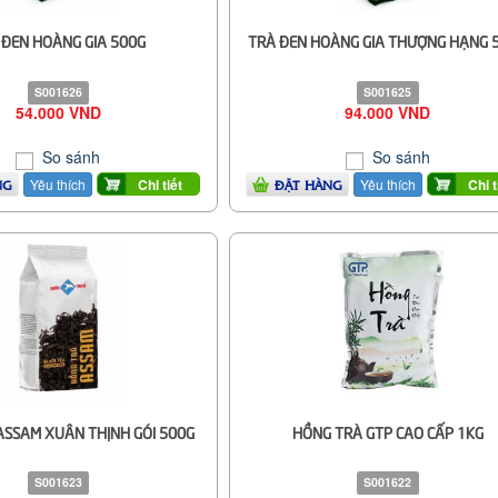
 ĐEN HOÀNG GIA 500G
TRÀ ĐEN HOÀNG GIA THƯỢNG HẠNG 
S001626
S001625
54.000 VND
94.000 VND
So sánh
So sánh
Yêu thích
Yêu thích
Chi tiết
Chi t
NG
ĐẶT HÀNG
ASSAM XUÂN THỊNH GÓI 500G
HỒNG TRÀ GTP CAO CẤP 1KG
S001623
S001622