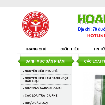
TRANG CHỦ
GIỚI THIỆU
TIN T
DANH MỤC SẢN PHẨM
CÁC LOẠI 
NGUYÊN LIỆU PHA CHẾ
NGUYÊN LIỆU LÀM BÁNH - BỘT
CÁC LOẠI
ĐƯỜNG-SỮA-BƠ-PHÔ MAI
CÁC LOẠI TRÀ_CÀ PHÊ
RƯỢU CÁC LOẠI