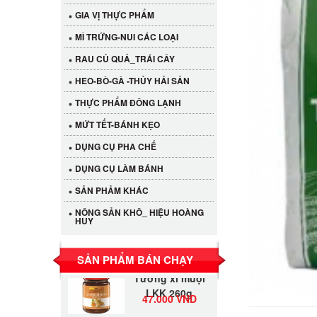
GIA VỊ THỰC PHẨM
MÌ TRỨNG-NUI CÁC LOẠI
RAU CỦ QUẢ_TRÁI CÂY
HEO-BÒ-GÀ -THỦY HẢI SẢN
THỰC PHẨM ĐÔNG LẠNH
MỨT TẾT-BÁNH KẸO
DỤNG CỤ PHA CHẾ
Cần Tây Đà Lạt
DỤNG CỤ LÀM BÁNH
40.000 VND
SẢN PHẢM KHÁC
LỐC 12 HỦ
NÔNG SẢN KHÔ_ HIỆU HOÀNG
HUY
Tương xí muội
530.000 VND
LKK 260g
SẢN PHẨM BÁN CHẠY
Tương xí muội
LKK 260g
47.000 VND