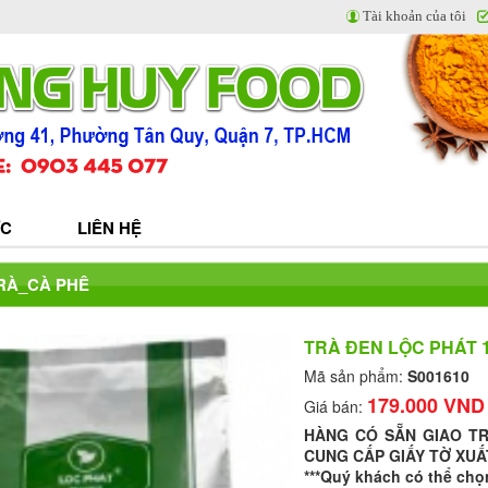
Tài khoản của tôi
ỨC
LIÊN HỆ
TRÀ_CÀ PHÊ
TRÀ ĐEN LỘC PHÁT 
Mã sản phẩm:
S001610
179.000 VND
Giá bán:
HÀNG CÓ SẴN GIAO T
CUNG CẤP GIẤY TỜ XUẤ
***Quý khách có thể chọ