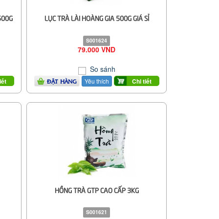
500G
LỤC TRÀ LÀI HOÀNG GIA 500G GIÁ SỈ
S001624
79.000 VND
So sánh
Yêu thích
iết
Chi tiết
ĐẶT HÀNG
HỒNG TRÀ GTP CAO CẤP 3KG
S001621