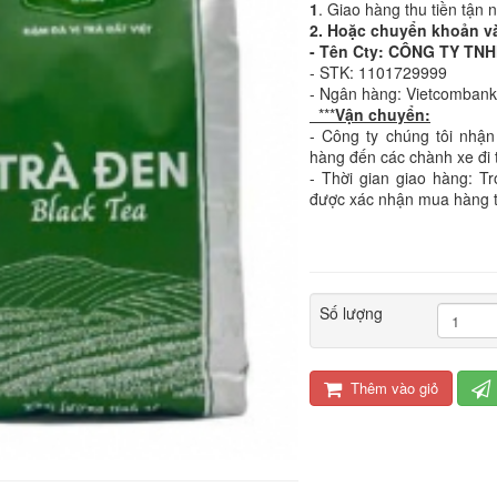
1
. Giao hàng thu tiền tận 
2. Hoặc chuyển khoản v
- Tên Cty: CÔNG TY T
- STK: 1101729999
- Ngân hàng: Vietcomban
***
Vận chuyển:
- Công ty chúng tôi nhận
hàng đến các chành xe đi 
- Thời gian giao hàng: T
được xác nhận mua hàng 
Số lượng
Thêm vào giỏ