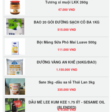
47.000 VND
BAO 20 GÓI ĐƯỜNG SẠCH CÔ BA 1KG
515.000 VND
Bột Màng Sữa Phô Mai Luave 500g
111.000 VND
ĐƯỜNG VÀNG AN KHÊ (50KG/BAO)
1.150.000 VND
Sate 3kg -dầu sa tế Thái Lan 3kg
335.000 VND
DẦU MÈ LEE KUM KEE 1.75 lÍT - SESAME OIL
(BLENDED)
479.000 VND