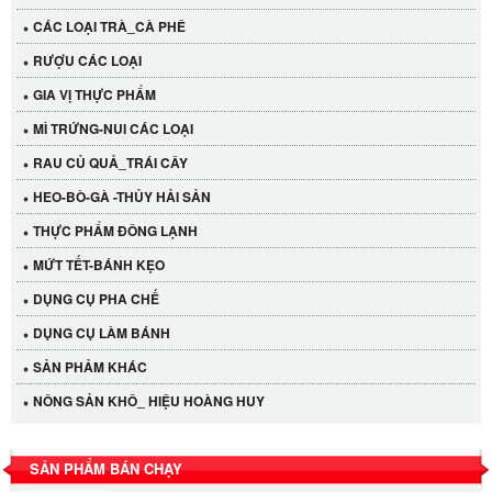
CÁC LOẠI TRÀ_CÀ PHÊ
RƯỢU CÁC LOẠI
GIA VỊ THỰC PHẨM
MÌ TRỨNG-NUI CÁC LOẠI
RAU CỦ QUẢ_TRÁI CÂY
HEO-BÒ-GÀ -THỦY HẢI SẢN
THỰC PHẨM ĐÔNG LẠNH
MỨT TẾT-BÁNH KẸO
DỤNG CỤ PHA CHẾ
Cần Tây Đà Lạt
DỤNG CỤ LÀM BÁNH
40.000 VND
SẢN PHẢM KHÁC
NÔNG SẢN KHÔ_ HIỆU HOÀNG HUY
LỐC 12 HỦ Tương xí muội LKK 260g
530.000 VND
SẢN PHẨM BÁN CHẠY
Tương xí muội LKK 260g