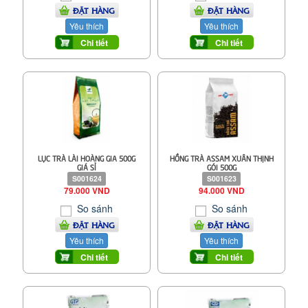
ĐẶT HÀNG
ĐẶT HÀNG
Yêu thích
Yêu thích
Chi tiết
Chi tiết
LỤC TRÀ LÀI HOÀNG GIA 500G
HỒNG TRÀ ASSAM XUÂN THỊNH
GIÁ SỈ
GÓI 500G
S001624
S001623
79.000 VND
94.000 VND
So sánh
So sánh
ĐẶT HÀNG
ĐẶT HÀNG
Yêu thích
Yêu thích
Chi tiết
Chi tiết