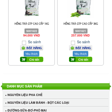
HỒNG TRÀ GTP CAO CẤP 1KG
HỒNG TRÀ GTP CAO CẤP 3KG
S001622
S001621
94.000 VND
257.000 VND
So sánh
So sánh
ĐẶT HÀNG
ĐẶT HÀNG
Yêu thích
Yêu thích
Chi tiết
Chi tiết
DANH MỤC SẢN PHẨM
NGUYÊN LIỆU PHA CHẾ
NGUYÊN LIỆU LÀM BÁNH - BỘT CÁC LOẠI
ĐƯỜNG-SỮA-BƠ-PHÔ MAI