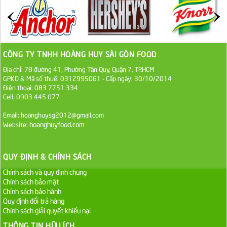
27.000 VND
Đường cát trắng An Khê bao 50kg
1.100.000 VND
CÔNG TY TNHH HOÀNG HUY SÀI GÒN FOOD
Địa chỉ: 78 đường 41, Phường Tân Quy, Quận 7, TP.HCM
Sa Tế Tôm Cholimex PET Hũ 450g
GPKD & Mã số thuế: 0312995061 - Cấp ngày: 30/10/2014
Điện thoại: 083 7751 334
36.000 VND
Cell: 0903 445 077
Ớt Sa Tế Cholimex Hũ Thuỷ Tinh 150g
Email: hoanghuysg2012@gmail.com
hoanghuyfood.com
Website:
19.000 VND
Nước tương cholimex 4,9L
QUY ĐỊNH & CHÍNH SÁCH
75.000 VND
Chính sách và quy định chung
Chính sách bảo mật
Chính sách bảo hành
Dầu Ăn Tường An Olita 25kg
Quy định đổi trả hàng
Liên hệ
Chính sách giải quyết khiếu nại
THÔNG TIN HỮU ÍCH