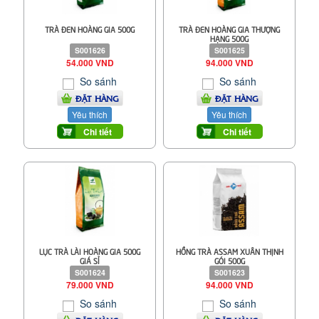
TRÀ ĐEN HOÀNG GIA 500G
TRÀ ĐEN HOÀNG GIA THƯỢNG
HẠNG 500G
S001626
S001625
54.000 VND
94.000 VND
So sánh
So sánh
ĐẶT HÀNG
ĐẶT HÀNG
Yêu thích
Yêu thích
Chi tiết
Chi tiết
LỤC TRÀ LÀI HOÀNG GIA 500G
HỒNG TRÀ ASSAM XUÂN THỊNH
GIÁ SỈ
GÓI 500G
S001624
S001623
79.000 VND
94.000 VND
So sánh
So sánh