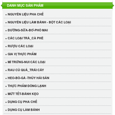
DANH MỤC SẢN PHẨM
NGUYÊN LIỆU PHA CHẾ
NGUYÊN LIỆU LÀM BÁNH - BỘT CÁC LOẠI
ĐƯỜNG-SỮA-BƠ-PHÔ MAI
CÁC LOẠI TRÀ_CÀ PHÊ
RƯỢU CÁC LOẠI
GIA VỊ THỰC PHẨM
MÌ TRỨNG-NUI CÁC LOẠI
RAU CỦ QUẢ_TRÁI CÂY
HEO-BÒ-GÀ -THỦY HẢI SẢN
THỰC PHẨM ĐÔNG LẠNH
MỨT TẾT-BÁNH KẸO
DỤNG CỤ PHA CHẾ
Cần Tây Đà Lạt
DỤNG CỤ LÀM BÁNH
40.000 VND