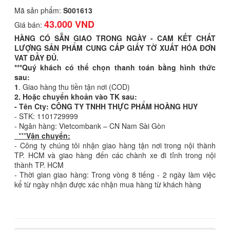
Mã sản phẩm:
S001613
43.000 VND
Giá bán:
HÀNG CÓ SẴN GIAO TRONG NGÀY - CAM KẾT CHẤT
LƯỢNG SẢN PHẨM CUNG CẤP GIẤY TỜ XUẤT HÓA ĐƠN
VAT ĐẦY ĐỦ.
***Quý khách có thể chọn thanh toán bằng hình thức
sau:
1
. Giao hàng thu tiền tận nơi (COD)
2. Hoặc chuyển khoản vào TK sau:
- Tên Cty: CÔNG TY TNHH THỰC PHẨM HOÀNG HUY
- STK: 1101729999
- Ngân hàng: Vietcombank – CN Nam Sài Gòn
***
Vận chuyển:
- Công ty chúng tôi nhận giao hàng tận nơi trong nội thành
TP. HCM và giao hàng đến các chành xe đi tỉnh trong nội
thành TP. HCM
- Thời gian giao hàng: Trong vòng 8 tiếng - 2 ngày làm việc
kể từ ngày nhận được xác nhận mua hàng từ khách hàng