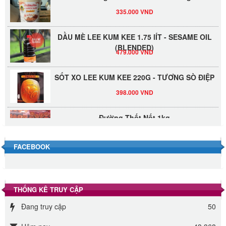
335.000 VND
DẦU MÈ LEE KUM KEE 1.75 lÍT - SESAME OIL
(BLENDED)
479.000 VND
SỐT XO LEE KUM KEE 220G - TƯƠNG SÒ ĐIỆP
398.000 VND
Đường Thốt Nốt 1kg
40.000 VND
FACEBOOK
Đường phèn hạt Long An 500g
345.000 VND
THỐNG KÊ TRUY CẬP
Đường phèn Long An bao 10kg
Đang truy cập
50
295.000 VND