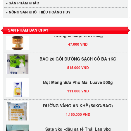
SẢN PHẢM KHÁC
LỐC 12 HỦ Tương xí muội LKK 260g
NÔNG SẢN KHÔ_ HIỆU HOÀNG HUY
530.000 VND
SẢN PHẨM BÁN CHẠY
Tương xí muội LKK 260g
47.000 VND
BAO 20 GÓI ĐƯỜNG SẠCH CÔ BA 1KG
515.000 VND
Bột Màng Sữa Phô Mai Luave 500g
111.000 VND
ĐƯỜNG VÀNG AN KHÊ (50KG/BAO)
1.150.000 VND
Sate 3kg -dầu sa tế Thái Lan 3kg