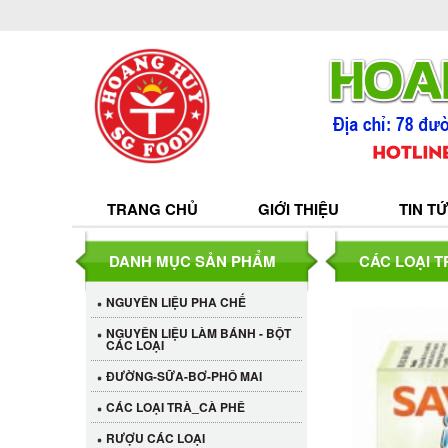
TRANG CHỦ
GIỚI THIỆU
TIN T
DANH MỤC SẢN PHẨM
CÁC LOẠI 
NGUYÊN LIỆU PHA CHẾ
NGUYÊN LIỆU LÀM BÁNH - BỘT
CÁC LOẠI
ĐƯỜNG-SỮA-BƠ-PHÔ MAI
CÁC LOẠI TRÀ_CÀ PHÊ
RƯỢU CÁC LOẠI