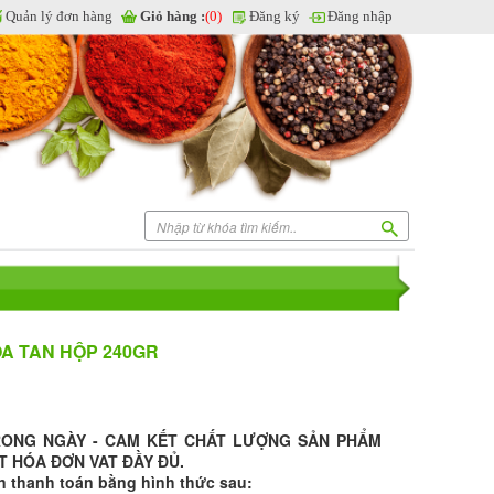
Quản lý đơn hàng
Giỏ hàng :
(0)
Đăng ký
Đăng nhập
ÒA TAN HỘP 240GR
RONG NGÀY - CAM KẾT CHẤT LƯỢNG SẢN PHẨM
T HÓA ĐƠN VAT ĐẦY ĐỦ.
n thanh toán bằng hình thức sau: