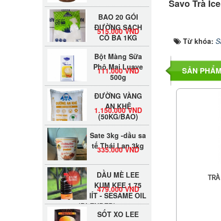
Savo Trà Ice
BAO 20 GÓI
ĐƯỜNG SẠCH
515.000 VND
CÔ BA 1KG
Từ khóa:
S
Bột Màng Sữa
Phô Mai Luave
111.000 VND
500g
SẢN PHẨM
ĐƯỜNG VÀNG
AN KHÊ
1.150.000 VND
(50KG/BAO)
Sate 3kg -dầu sa
tế Thái Lan 3kg
335.000 VND
DẦU MÈ LEE
TRÀ
KUM KEE 1.75
479.000 VND
lÍT - SESAME OIL
(BLENDED)
SỐT XO LEE
KUM KEE 220G -