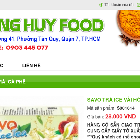
Tài khoản của tôi
ỨC
LIÊN HỆ
TRÀ_CÀ PHÊ
SAVO TRÀ ICE VẢI H
Mã sản phẩm:
S001614
28.000 VND
Giá bán:
HÀNG CÓ SẴN GIAO T
CUNG CẤP GIẤY TỜ XUẤ
***Quý khách có thể chọ