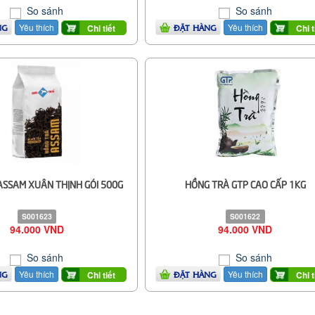
So sánh
So sánh
Yêu thích
Yêu thích
Chi tiết
Chi t
NG
ĐẶT HÀNG
ASSAM XUÂN THỊNH GÓI 500G
HỒNG TRÀ GTP CAO CẤP 1KG
S001623
S001622
94.000 VND
94.000 VND
So sánh
So sánh
Yêu thích
Yêu thích
Chi tiết
Chi t
NG
ĐẶT HÀNG