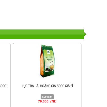
500G
LỤC TRÀ LÀI HOÀNG GIA 500G GIÁ SỈ
S001624
79.000 VND