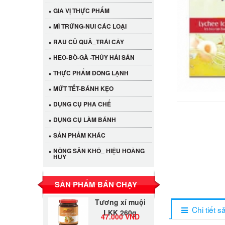
GIA VỊ THỰC PHẨM
MÌ TRỨNG-NUI CÁC LOẠI
RAU CỦ QUẢ_TRÁI CÂY
HEO-BÒ-GÀ -THỦY HẢI SẢN
THỰC PHẨM ĐÔNG LẠNH
MỨT TẾT-BÁNH KẸO
DỤNG CỤ PHA CHẾ
Cần Tây Đà Lạt
DỤNG CỤ LÀM BÁNH
40.000 VND
SẢN PHẢM KHÁC
NÔNG SẢN KHÔ_ HIỆU HOÀNG
LỐC 12 HỦ
HUY
Tương xí muội
530.000 VND
LKK 260g
SẢN PHẨM BÁN CHẠY
Tương xí muội
LKK 260g
Chi tiết 
47.000 VND