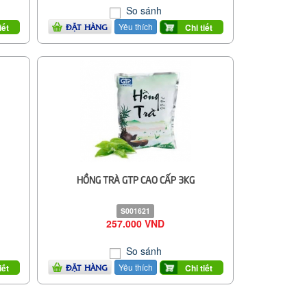
So sánh
Yêu thích
iết
Chi tiết
ĐẶT HÀNG
HỒNG TRÀ GTP CAO CẤP 3KG
S001621
257.000 VND
So sánh
Yêu thích
iết
Chi tiết
ĐẶT HÀNG