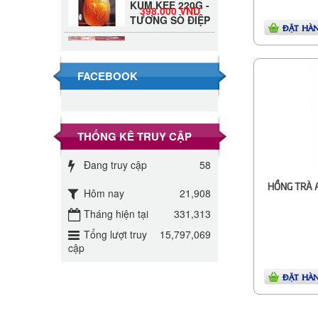
398.000 VND
TƯƠNG SÒ ĐIỆP
ĐẶT HÀ
Đường Thốt Nốt
1kg
40.000 VND
FACEBOOK
Đường phèn hạt
Long An 500g
345.000 VND
THỐNG KÊ TRUY CẬP
Đường phèn
Đang truy cập
58
Long An bao
295.000 VND
10kg
HỒNG TRÀ 
Hôm nay
21,908
Đường mía thiên
Tháng hiện tại
331,313
nhiên Biên Hòa
32.000 VND
Tổng lượt truy
15,797,069
gói 1kg
cập
ĐƯỜNG SẠCH
ĐẶT HÀ
CÔ BA BIÊN
27.000 VND
HÒA 1KG