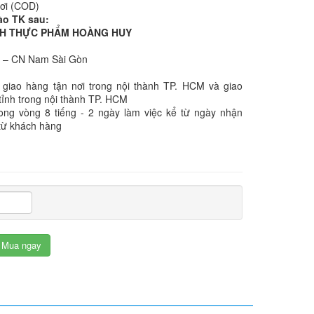
nơi (COD)
ào TK sau:
NHH THỰC PHẨM HOÀNG HUY
k – CN Nam Sài Gòn
 giao hàng tận nơi trong nội thành TP. HCM và giao
tỉnh trong nội thành TP. HCM
rong vòng 8 tiếng - 2 ngày làm việc kể từ ngày nhận
từ khách hàng
Mua ngay