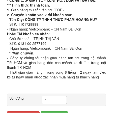
-
CUNG CẤP GIẤY TỜ - XUẤT HÓA ĐƠN VAT ĐẦY ĐỦ.
*** Hình thức thanh toán:
1
. Giao hàng thu tiền tận nơi (COD)
2. Chuyển khoản vào 2 tài khoản sau:
- Tên Cty: CÔNG TY TNHH THỰC PHẨM HOÀNG HUY
- STK: 1101729999
- Ngân hàng: Vietcombank – CN Nam Sài Gòn
Hoặc Tài khoản cá nhân:
- Chủ tài khoản: TRỊNH THỊ VÂN
- STK: 0181 00 2577199
- Ngân hàng: Vietcombank – CN Nam Sài Gòn
***
Vận chuyển:
- Công ty chúng tôi nhận giao hàng tận nơi trong nội thành
TP. HCM và giao hàng đến các chành xe đi tỉnh trong nội
thành TP. HCM
- Thời gian giao hàng: Trong vòng 8 tiếng - 2 ngày làm việc
kể từ ngày nhận được xác nhận mua hàng từ khách hàng
Số lượng