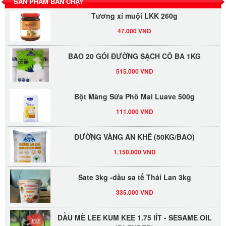
SẢN PHẨM BÁN CHẠY
Tương xí muội LKK 260g
47.000 VND
BAO 20 GÓI ĐƯỜNG SẠCH CÔ BA 1KG
515.000 VND
Bột Màng Sữa Phô Mai Luave 500g
111.000 VND
ĐƯỜNG VÀNG AN KHÊ (50KG/BAO)
1.150.000 VND
Sate 3kg -dầu sa tế Thái Lan 3kg
335.000 VND
DẦU MÈ LEE KUM KEE 1.75 lÍT - SESAME OIL
(BLENDED)