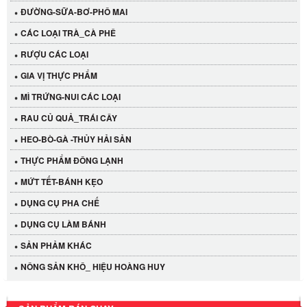
ĐƯỜNG-SỮA-BƠ-PHÔ MAI
CÁC LOẠI TRÀ_CÀ PHÊ
RƯỢU CÁC LOẠI
GIA VỊ THỰC PHẨM
MÌ TRỨNG-NUI CÁC LOẠI
RAU CỦ QUẢ_TRÁI CÂY
HEO-BÒ-GÀ -THỦY HẢI SẢN
THỰC PHẨM ĐÔNG LẠNH
MỨT TẾT-BÁNH KẸO
DỤNG CỤ PHA CHẾ
Cần Tây Đà Lạt
DỤNG CỤ LÀM BÁNH
40.000 VND
SẢN PHẢM KHÁC
LỐC 12 HỦ Tương xí muội LKK 260g
NÔNG SẢN KHÔ_ HIỆU HOÀNG HUY
530.000 VND