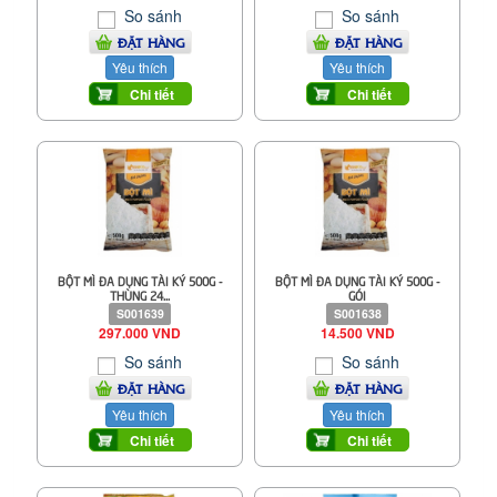
So sánh
So sánh
ĐẶT HÀNG
ĐẶT HÀNG
Yêu thích
Yêu thích
Chi tiết
Chi tiết
BỘT MÌ ĐA DỤNG TÀI KÝ 500G -
BỘT MÌ ĐA DỤNG TÀI KÝ 500G -
THÙNG 24...
GÓI
S001639
S001638
297.000 VND
14.500 VND
So sánh
So sánh
ĐẶT HÀNG
ĐẶT HÀNG
Yêu thích
Yêu thích
Chi tiết
Chi tiết