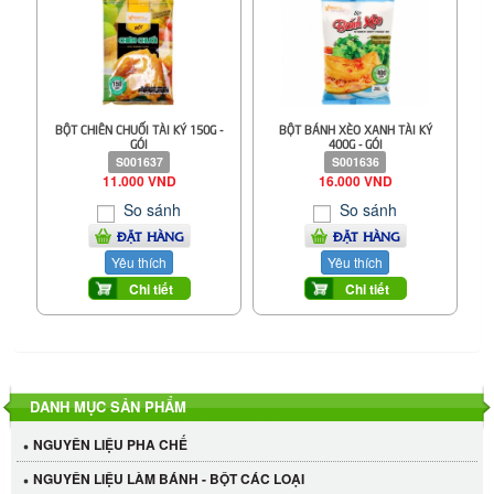
BỘT CHIÊN CHUỐI TÀI KÝ 150G -
BỘT BÁNH XÈO XANH TÀI KÝ
GÓI
400G - GÓI
S001637
S001636
11.000 VND
16.000 VND
So sánh
So sánh
ĐẶT HÀNG
ĐẶT HÀNG
Yêu thích
Yêu thích
Chi tiết
Chi tiết
DANH MỤC SẢN PHẨM
NGUYÊN LIỆU PHA CHẾ
NGUYÊN LIỆU LÀM BÁNH - BỘT CÁC LOẠI