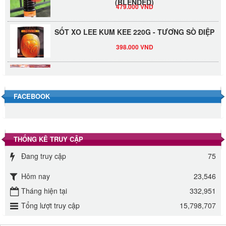
479.000 VND
SỐT XO LEE KUM KEE 220G - TƯƠNG SÒ ĐIỆP
398.000 VND
Đường Thốt Nốt 1kg
40.000 VND
FACEBOOK
Đường phèn hạt Long An 500g
345.000 VND
THỐNG KÊ TRUY CẬP
Đường phèn Long An bao 10kg
Đang truy cập
75
295.000 VND
Hôm nay
23,546
Đường mía thiên nhiên Biên Hòa gói 1kg
Tháng hiện tại
332,951
32.000 VND
Tổng lượt truy cập
15,798,707