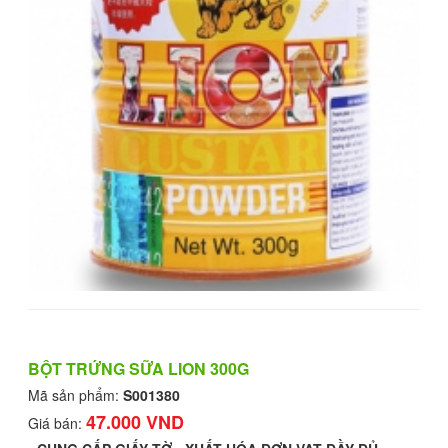
BỘT TRỨNG SỮA LION 300G
Mã sản phẩm:
S001380
47.000 VND
Giá bán: