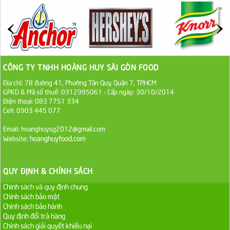
ĐƯỜNG SẠCH CÔ BA BIÊN HÒA 1KG
27.000 VND
Đường cát trắng An Khê bao 50kg
1.100.000 VND
CÔNG TY TNHH HOÀNG HUY SÀI GÒN FOOD
Địa chỉ: 78 đường 41, Phường Tân Quy, Quận 7, TP.HCM
Sa Tế Tôm Cholimex PET Hũ 450g
GPKD & Mã số thuế: 0312995061 - Cấp ngày: 30/10/2014
36.000 VND
Điện thoại: 083 7751 334
Cell: 0903 445 077
Ớt Sa Tế Cholimex Hũ Thuỷ Tinh 150g
Email: hoanghuysg2012@gmail.com
hoanghuyfood.com
Website:
19.000 VND
Nước tương cholimex 4,9L
QUY ĐỊNH & CHÍNH SÁCH
75.000 VND
Chính sách và quy định chung
Chính sách bảo mật
Chính sách bảo hành
Dầu Ăn Tường An Olita 25kg
Quy định đổi trả hàng
Liên hệ
Chính sách giải quyết khiếu nại