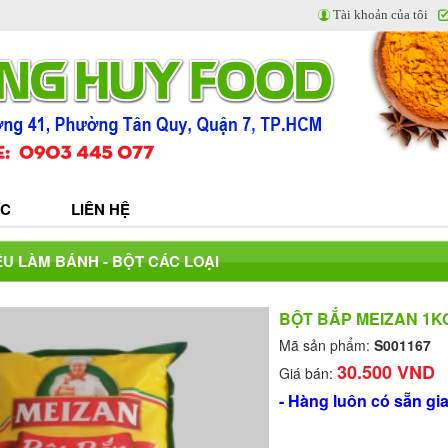
Tài khoản của tôi
ỨC
LIÊN HỆ
U LÀM BÁNH - BỘT CÁC LOẠI
BỘT BẮP MEIZAN 1K
Mã sản phẩm:
S001167
30.500 VND
Giá bán:
- Hàng luôn có sẵn gi