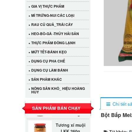
GIA VỊ THỰC PHẨM
MÌ TRỨNG-NUI CÁC LOẠI
RAU CỦ QUẢ_TRÁI CÂY
HEO-BÒ-GÀ -THỦY HẢI SẢN
THỰC PHẨM ĐÔNG LẠNH
MỨT TẾT-BÁNH KẸO
DỤNG CỤ PHA CHẾ
DỤNG CỤ LÀM BÁNH
Cần Tây Đà Lạt
SẢN PHẢM KHÁC
40.000 VND
NÔNG SẢN KHÔ_ HIỆU HOÀNG
HUY
LỐC 12 HỦ
Chi tiết 
Tương xí muội
530.000 VND
SẢN PHẨM BÁN CHẠY
LKK 260g
Bột Bắp Mei
Tương xí muội
LKK 260g
47.000 VND
Từ khóa:
B