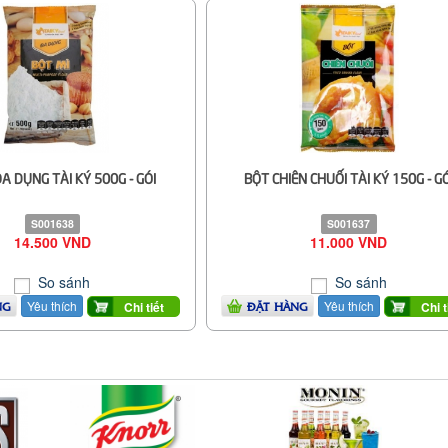
ĐA DỤNG TÀI KÝ 500G - GÓI
BỘT CHIÊN CHUỐI TÀI KÝ 150G - GÓ
S001638
S001637
14.500 VND
11.000 VND
So sánh
So sánh
Yêu thích
Yêu thích
Chi tiết
Chi t
NG
ĐẶT HÀNG