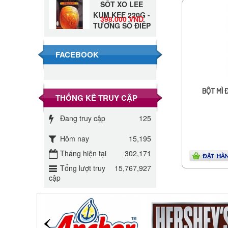
KUM KEE 220G -
398.000 VND
TƯƠNG SÒ ĐIỆP
Đường Thốt Nốt
1kg
40.000 VND
FACEBOOK
Đường phèn hạt
Long An 500g
BỘT MÌ 
345.000 VND
THỐNG KÊ TRUY CẬP
Đang truy cập
125
Đường phèn
Long An bao
295.000 VND
Hôm nay
15,195
10kg
Tháng hiện tại
302,171
ĐẶT HÀ
Đường mía thiên
Tổng lượt truy
15,767,927
nhiên Biên Hòa
32.000 VND
cập
gói 1kg
ĐƯỜNG SẠCH
CÔ BA BIÊN
27.000 VND
HÒA 1KG