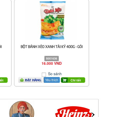
I
BỘT BÁNH XÈO XANH TÀI KÝ 400G - GÓI
S001636
16.000 VND
So sánh
Yêu thích
iết
Chi tiết
ĐẶT HÀNG