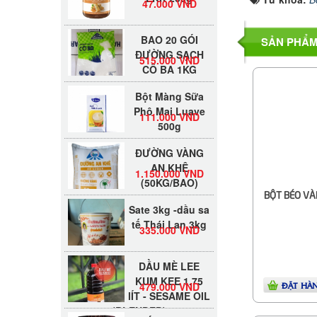
BAO 20 GÓI
SẢN PHẨM
ĐƯỜNG SẠCH
515.000 VND
CÔ BA 1KG
Bột Màng Sữa
Phô Mai Luave
111.000 VND
500g
ĐƯỜNG VÀNG
AN KHÊ
1.150.000 VND
(50KG/BAO)
BỘT BÉO VÀN
Sate 3kg -dầu sa
tế Thái Lan 3kg
335.000 VND
DẦU MÈ LEE
KUM KEE 1.75
479.000 VND
lÍT - SESAME OIL
ĐẶT HÀ
(BLENDED)
SỐT XO LEE