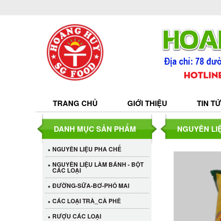
TRANG CHỦ
GIỚI THIỆU
TIN T
DANH MỤC SẢN PHẨM
NGUYÊN LIỆ
NGUYÊN LIỆU PHA CHẾ
NGUYÊN LIỆU LÀM BÁNH - BỘT
CÁC LOẠI
ĐƯỜNG-SỮA-BƠ-PHÔ MAI
CÁC LOẠI TRÀ_CÀ PHÊ
RƯỢU CÁC LOẠI