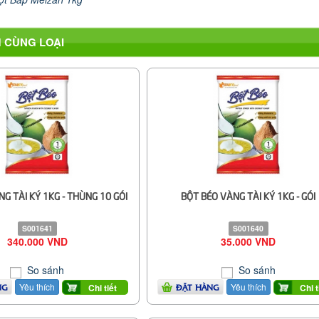
 CÙNG LOẠI
G TÀI KÝ 1KG - THÙNG 10 GÓI
BỘT BÉO VÀNG TÀI KÝ 1KG - GÓI
S001641
S001640
340.000 VND
35.000 VND
So sánh
So sánh
Yêu thích
Yêu thích
Chi tiết
Chi t
NG
ĐẶT HÀNG