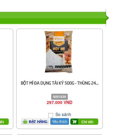
BỘT MÌ ĐA DỤNG TÀI KÝ 500G - THÙNG 24...
S001639
297.000 VND
So sánh
Yêu thích
iết
Chi tiết
ĐẶT HÀNG