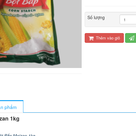
Số lượng
Thêm vào giỏ
sản phẩm
zan 1kg
ột Bắp Meizan 1kg