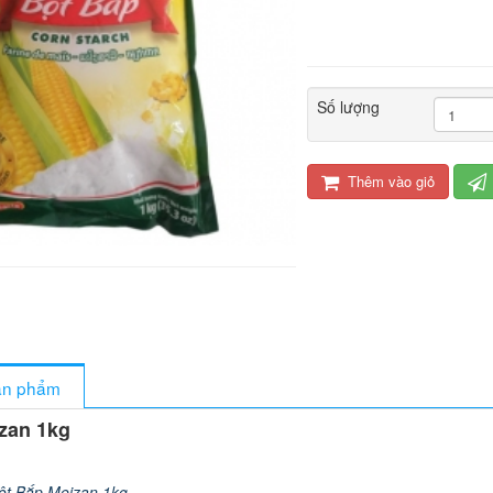
Số lượng
Thêm vào giỏ
sản phẩm
zan 1kg
ột Bắp Meizan 1kg