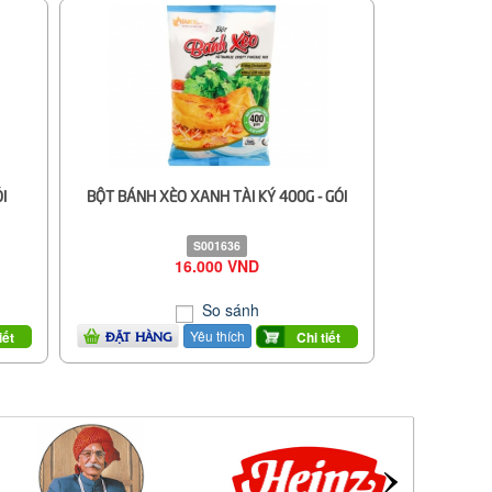
I
BỘT BÁNH XÈO XANH TÀI KÝ 400G - GÓI
S001636
16.000 VND
So sánh
Yêu thích
iết
Chi tiết
ĐẶT HÀNG