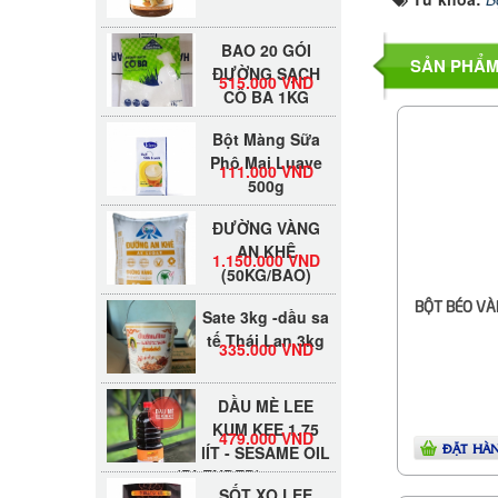
BAO 20 GÓI
ĐƯỜNG SẠCH
SẢN PHẨM
515.000 VND
CÔ BA 1KG
Bột Màng Sữa
Phô Mai Luave
111.000 VND
500g
ĐƯỜNG VÀNG
AN KHÊ
1.150.000 VND
(50KG/BAO)
Sate 3kg -dầu sa
BỘT BÉO VÀN
tế Thái Lan 3kg
335.000 VND
DẦU MÈ LEE
KUM KEE 1.75
479.000 VND
lÍT - SESAME OIL
ĐẶT HÀ
(BLENDED)
SỐT XO LEE