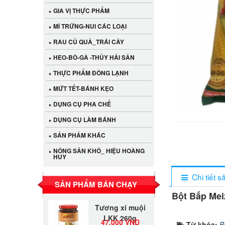
GIA VỊ THỰC PHẨM
MÌ TRỨNG-NUI CÁC LOẠI
RAU CỦ QUẢ_TRÁI CÂY
HEO-BÒ-GÀ -THỦY HẢI SẢN
THỰC PHẨM ĐÔNG LẠNH
MỨT TẾT-BÁNH KẸO
DỤNG CỤ PHA CHẾ
DỤNG CỤ LÀM BÁNH
Cần Tây Đà Lạt
40.000 VND
SẢN PHẢM KHÁC
NÔNG SẢN KHÔ_ HIỆU HOÀNG
HUY
LỐC 12 HỦ
Tương xí muội
530.000 VND
Chi tiết 
LKK 260g
SẢN PHẨM BÁN CHẠY
Bột Bắp Mei
Tương xí muội
LKK 260g
47.000 VND
Từ khóa:
B