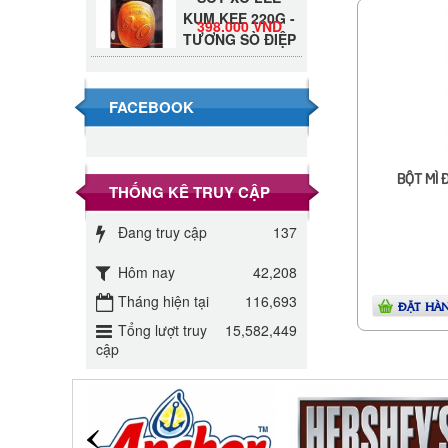
KUM KEE 220G -
398.000 VND
TƯƠNG SÒ ĐIỆP
Đường Thốt Nốt
1kg
40.000 VND
FACEBOOK
Đường phèn hạt
Long An 500g
345.000 VND
BỘT MÌ 
THỐNG KÊ TRUY CẬP
Đường phèn
Đang truy cập
137
Long An bao
295.000 VND
10kg
Hôm nay
42,208
Tháng hiện tại
116,693
Đường mía thiên
ĐẶT HÀ
nhiên Biên Hòa
Tổng lượt truy
15,582,449
32.000 VND
gói 1kg
cập
ĐƯỜNG SẠCH
CÔ BA BIÊN
27.000 VND
HÒA 1KG