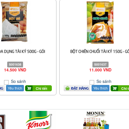
ĐA DỤNG TÀI KÝ 500G - GÓI
BỘT CHIÊN CHUỐI TÀI KÝ 150G - GÓ
S001638
S001637
14.500 VND
11.000 VND
So sánh
So sánh
Yêu thích
Yêu thích
Chi tiết
Chi t
NG
ĐẶT HÀNG