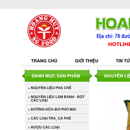
TRANG CHỦ
GIỚI THIỆU
TIN T
DANH MỤC SẢN PHẨM
NGUYÊN LIỆ
NGUYÊN LIỆU PHA CHẾ
NGUYÊN LIỆU LÀM BÁNH - BỘT
CÁC LOẠI
ĐƯỜNG-SỮA-BƠ-PHÔ MAI
CÁC LOẠI TRÀ_CÀ PHÊ
RƯỢU CÁC LOẠI