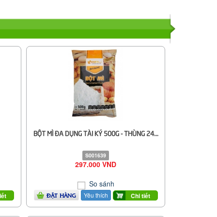
BỘT MÌ ĐA DỤNG TÀI KÝ 500G - THÙNG 24...
S001639
297.000 VND
So sánh
Yêu thích
iết
Chi tiết
ĐẶT HÀNG