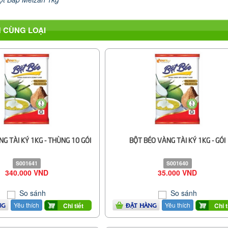
 CÙNG LOẠI
G TÀI KÝ 1KG - THÙNG 10 GÓI
BỘT BÉO VÀNG TÀI KÝ 1KG - GÓI
S001641
S001640
340.000 VND
35.000 VND
So sánh
So sánh
Yêu thích
Yêu thích
Chi tiết
Chi t
NG
ĐẶT HÀNG