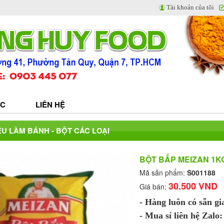
Tài khoản của tôi
ỨC
LIÊN HỆ
U LÀM BÁNH - BỘT CÁC LOẠI
BỘT BẮP MEIZAN 1K
Mã sản phẩm:
S001188
30.500 VND
Giá bán:
- Hàng luôn có sẵn g
- Mua sỉ liên hệ Zalo