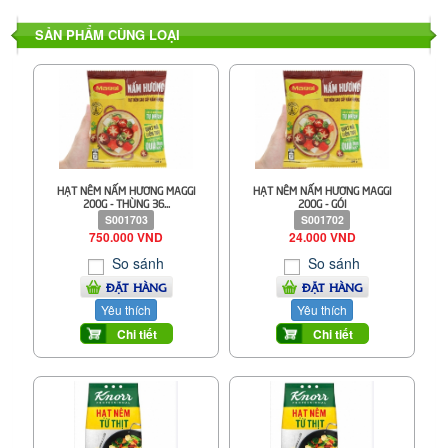
SẢN PHẨM CÙNG LOẠI
HẠT NÊM NẤM HƯƠNG MAGGI
HẠT NÊM NẤM HƯƠNG MAGGI
200G - THÙNG 36...
200G - GÓI
S001703
S001702
750.000 VND
24.000 VND
So sánh
So sánh
ĐẶT HÀNG
ĐẶT HÀNG
Yêu thích
Yêu thích
Chi tiết
Chi tiết