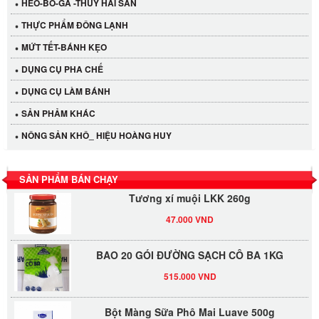
HEO-BÒ-GÀ -THỦY HẢI SẢN
THỰC PHẨM ĐÔNG LẠNH
MỨT TẾT-BÁNH KẸO
DỤNG CỤ PHA CHẾ
Cần Tây Đà Lạt
DỤNG CỤ LÀM BÁNH
40.000 VND
SẢN PHẢM KHÁC
LỐC 12 HỦ Tương xí muội LKK 260g
NÔNG SẢN KHÔ_ HIỆU HOÀNG HUY
530.000 VND
SẢN PHẨM BÁN CHẠY
Tương xí muội LKK 260g
47.000 VND
BAO 20 GÓI ĐƯỜNG SẠCH CÔ BA 1KG
515.000 VND
Bột Màng Sữa Phô Mai Luave 500g