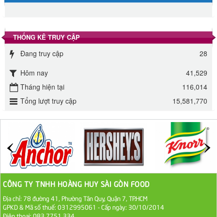
Đường phèn hạt Long An 500g
345.000 VND
THỐNG KÊ TRUY CẬP
Đường phèn Long An bao 10kg
Đang truy cập
28
295.000 VND
Hôm nay
41,529
Đường mía thiên nhiên Biên Hòa gói 1kg
Tháng hiện tại
116,014
32.000 VND
Tổng lượt truy cập
15,581,770
ĐƯỜNG SẠCH CÔ BA BIÊN HÒA 1KG
27.000 VND
Đường cát trắng An Khê bao 50kg
1.100.000 VND
CÔNG TY TNHH HOÀNG HUY SÀI GÒN FOOD
Địa chỉ: 78 đường 41, Phường Tân Quy, Quận 7, TP.HCM
Sa Tế Tôm Cholimex PET Hũ 450g
GPKD & Mã số thuế: 0312995061 - Cấp ngày: 30/10/2014
36.000 VND
Điện thoại: 083 7751 334