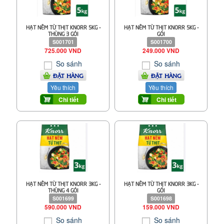
HẠT NÊM TỪ THỊT KNORR 5KG -
HẠT NÊM TỪ THỊT KNORR 5KG -
THÙNG 3 GÓI
GÓI
S001701
S001700
725.000 VND
249.000 VND
So sánh
So sánh
ĐẶT HÀNG
ĐẶT HÀNG
Yêu thích
Yêu thích
Chi tiết
Chi tiết
HẠT NÊM TỪ THỊT KNORR 3KG -
HẠT NÊM TỪ THỊT KNORR 3KG -
THÙNG 4 GÓI
GÓI
S001699
S001698
590.000 VND
159.000 VND
So sánh
So sánh