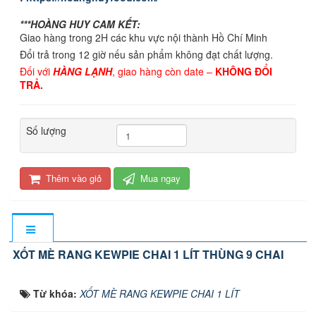
***HOÀNG HUY CAM KẾT:
Giao hàng trong 2H các khu vực nội thành Hồ Chí Minh
Đổi trả trong 12 giờ nếu sản phẩm không đạt chất lượng.
Đối với
HÀNG LẠNH
, giao hàng còn date –
KHÔNG ĐỔI
TRẢ.
Số lượng
Thêm vào giỏ
Mua ngay
XỐT MÈ RANG KEWPIE CHAI 1 LÍT THÙNG 9 CHAI
Từ khóa:
XỐT MÈ RANG KEWPIE CHAI 1 LÍT