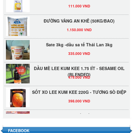
111.000 VND
ĐƯỜNG VÀNG AN KHÊ (50KG/BAO)
1.150.000 VND
Sate 3kg -dầu sa tế Thái Lan 3kg
335.000 VND
DẦU MÈ LEE KUM KEE 1.75 lÍT - SESAME OIL
(BLENDED)
479.000 VND
SỐT XO LEE KUM KEE 220G - TƯƠNG SÒ ĐIỆP
398.000 VND
Đường Thốt Nốt 1kg
40.000 VND
FACEBOOK