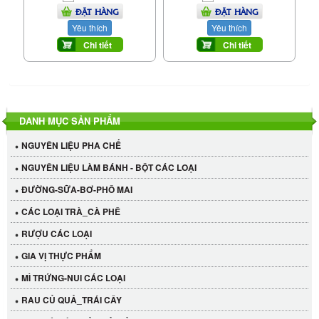
ĐẶT HÀNG
ĐẶT HÀNG
Yêu thích
Yêu thích
Chi tiết
Chi tiết
DANH MỤC SẢN PHẨM
NGUYÊN LIỆU PHA CHẾ
NGUYÊN LIỆU LÀM BÁNH - BỘT CÁC LOẠI
ĐƯỜNG-SỮA-BƠ-PHÔ MAI
CÁC LOẠI TRÀ_CÀ PHÊ
RƯỢU CÁC LOẠI
GIA VỊ THỰC PHẨM
MÌ TRỨNG-NUI CÁC LOẠI
RAU CỦ QUẢ_TRÁI CÂY