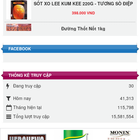
SỐT XO LEE KUM KEE 220G - TƯƠNG SÒ ĐIỆP
398.000 VND
Đường Thốt Nốt 1kg
40.000 VND
FACEBOOK
Đường phèn hạt Long An 500g
345.000 VND
THỐNG KÊ TRUY CẬP
Đường phèn Long An bao 10kg
295.000 VND
Đang truy cập
30
Hôm nay
41,313
Đường mía thiên nhiên Biên Hòa gói 1kg
Tháng hiện tại
115,798
32.000 VND
Tổng lượt truy cập
15,581,554
ĐƯỜNG SẠCH CÔ BA BIÊN HÒA 1KG
27.000 VND