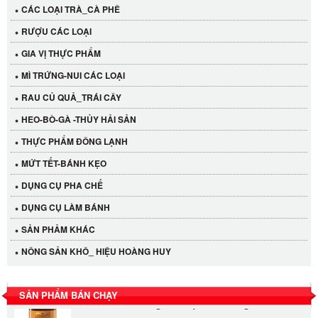
CÁC LOẠI TRÀ_CÀ PHÊ
RƯỢU CÁC LOẠI
GIA VỊ THỰC PHẨM
MÌ TRỨNG-NUI CÁC LOẠI
RAU CỦ QUẢ_TRÁI CÂY
HEO-BÒ-GÀ -THỦY HẢI SẢN
THỰC PHẨM ĐÔNG LẠNH
MỨT TẾT-BÁNH KẸO
Cần Tây Đà Lạt
DỤNG CỤ PHA CHẾ
40.000 VND
DỤNG CỤ LÀM BÁNH
SẢN PHẢM KHÁC
LỐC 12 HỦ Tương xí muội LKK 260g
NÔNG SẢN KHÔ_ HIỆU HOÀNG HUY
530.000 VND
SẢN PHẨM BÁN CHẠY
Tương xí muội LKK 260g
47.000 VND