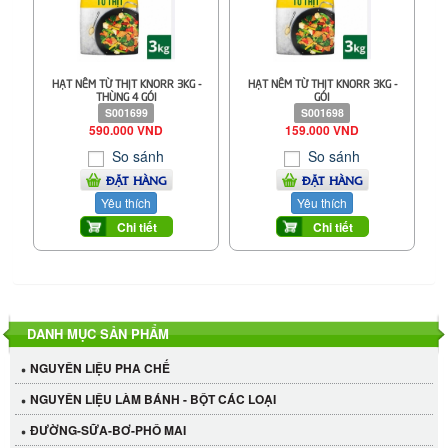
HẠT NÊM TỪ THỊT KNORR 3KG -
HẠT NÊM TỪ THỊT KNORR 3KG -
THÙNG 4 GÓI
GÓI
S001699
S001698
590.000 VND
159.000 VND
So sánh
So sánh
ĐẶT HÀNG
ĐẶT HÀNG
Yêu thích
Yêu thích
Chi tiết
Chi tiết
DANH MỤC SẢN PHẨM
NGUYÊN LIỆU PHA CHẾ
NGUYÊN LIỆU LÀM BÁNH - BỘT CÁC LOẠI
ĐƯỜNG-SỮA-BƠ-PHÔ MAI