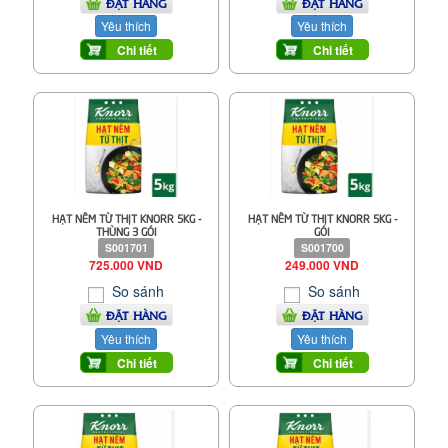
ĐẶT HÀNG
ĐẶT HÀNG
Yêu thích
Yêu thích
Chi tiết
Chi tiết
HẠT NÊM TỪ THỊT KNORR 5KG -
HẠT NÊM TỪ THỊT KNORR 5KG -
THÙNG 3 GÓI
GÓI
S001701
S001700
725.000 VND
249.000 VND
So sánh
So sánh
ĐẶT HÀNG
ĐẶT HÀNG
Yêu thích
Yêu thích
Chi tiết
Chi tiết