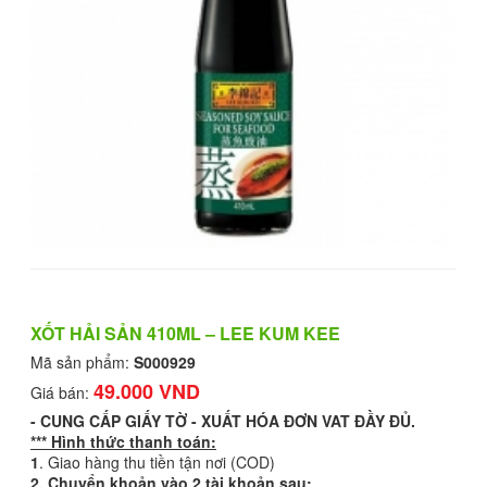
XỐT HẢI SẢN 410ML – LEE KUM KEE
Mã sản phẩm:
S000929
49.000 VND
Giá bán:
-
CUNG CẤP GIẤY TỜ - XUẤT HÓA ĐƠN VAT ĐẦY ĐỦ.
*** Hình thức thanh toán:
1
. Giao hàng thu tiền tận nơi (COD)
2. Chuyển khoản vào 2 tài khoản sau: