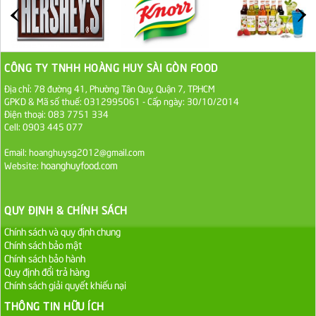
Đường cát trắng An Khê bao 50kg
1.100.000 VND
CÔNG TY TNHH HOÀNG HUY SÀI GÒN FOOD
Sa Tế Tôm Cholimex PET Hũ 450g
Địa chỉ: 78 đường 41, Phường Tân Quy, Quận 7, TP.HCM
GPKD & Mã số thuế: 0312995061 - Cấp ngày: 30/10/2014
36.000 VND
Điện thoại: 083 7751 334
Cell: 0903 445 077
Ớt Sa Tế Cholimex Hũ Thuỷ Tinh 150g
Email: hoanghuysg2012@gmail.com
19.000 VND
hoanghuyfood.com
Website:
Nước tương cholimex 4,9L
QUY ĐỊNH & CHÍNH SÁCH
75.000 VND
Chính sách và quy định chung
Chính sách bảo mật
Dầu Ăn Tường An Olita 25kg
Chính sách bảo hành
Liên hệ
Quy định đổi trả hàng
Chính sách giải quyết khiếu nại
THÔNG TIN HỮU ÍCH
Dầu Ăn Tường An Cooking Oil 25kg