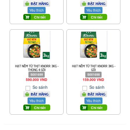
ĐẶT HÀNG
ĐẶT HÀNG
Yêu thích
Yêu thích
Chi tiết
Chi tiết
HẠT NÊM TỪ THỊT KNORR 3KG -
HẠT NÊM TỪ THỊT KNORR 3KG -
THÙNG 4 GÓI
GÓI
S001699
S001698
590.000 VND
159.000 VND
So sánh
So sánh
ĐẶT HÀNG
ĐẶT HÀNG
Yêu thích
Yêu thích
Chi tiết
Chi tiết