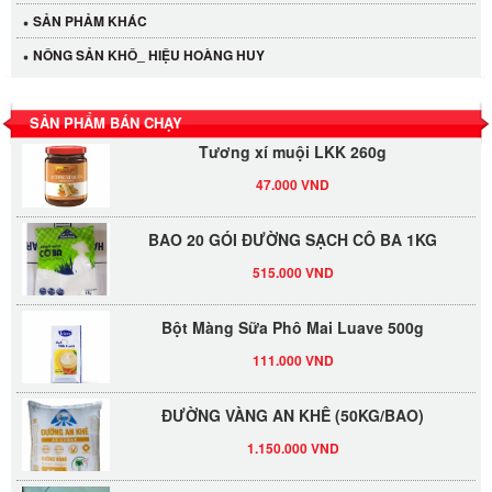
SẢN PHẢM KHÁC
LỐC 12 HỦ Tương xí muội LKK 260g
NÔNG SẢN KHÔ_ HIỆU HOÀNG HUY
530.000 VND
SẢN PHẨM BÁN CHẠY
Tương xí muội LKK 260g
47.000 VND
BAO 20 GÓI ĐƯỜNG SẠCH CÔ BA 1KG
515.000 VND
Bột Màng Sữa Phô Mai Luave 500g
111.000 VND
ĐƯỜNG VÀNG AN KHÊ (50KG/BAO)
1.150.000 VND