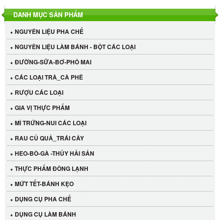
DANH MỤC SẢN PHẨM
NGUYÊN LIỆU PHA CHẾ
NGUYÊN LIỆU LÀM BÁNH - BỘT CÁC LOẠI
ĐƯỜNG-SỮA-BƠ-PHÔ MAI
CÁC LOẠI TRÀ_CÀ PHÊ
RƯỢU CÁC LOẠI
GIA VỊ THỰC PHẨM
MÌ TRỨNG-NUI CÁC LOẠI
RAU CỦ QUẢ_TRÁI CÂY
HEO-BÒ-GÀ -THỦY HẢI SẢN
THỰC PHẨM ĐÔNG LẠNH
MỨT TẾT-BÁNH KẸO
DỤNG CỤ PHA CHẾ
Cần Tây Đà Lạt
DỤNG CỤ LÀM BÁNH
40.000 VND