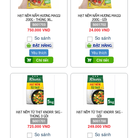
HẠT NÊM NẤM HƯƠNG MAGGI
HẠT NÊM NẤM HƯƠNG MAGGI
200G - THÙNG 36...
200G - GÓI
S001703
S001702
750.000 VND
24.000 VND
So sánh
So sánh
ĐẶT HÀNG
ĐẶT HÀNG
Yêu thích
Yêu thích
Chi tiết
Chi tiết
HẠT NÊM TỪ THỊT KNORR 5KG -
HẠT NÊM TỪ THỊT KNORR 5KG -
THÙNG 3 GÓI
GÓI
S001701
S001700
725.000 VND
249.000 VND
So sánh
So sánh