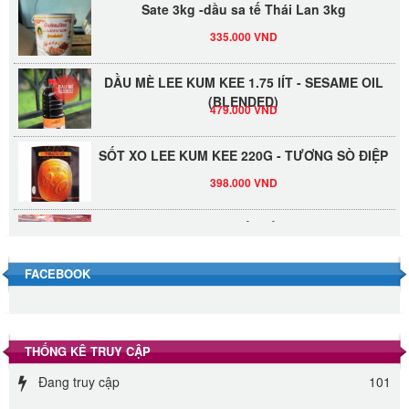
Sate 3kg -dầu sa tế Thái Lan 3kg
335.000 VND
DẦU MÈ LEE KUM KEE 1.75 lÍT - SESAME OIL
(BLENDED)
479.000 VND
SỐT XO LEE KUM KEE 220G - TƯƠNG SÒ ĐIỆP
398.000 VND
Đường Thốt Nốt 1kg
40.000 VND
FACEBOOK
Đường phèn hạt Long An 500g
345.000 VND
THỐNG KÊ TRUY CẬP
Đường phèn Long An bao 10kg
Đang truy cập
101
295.000 VND