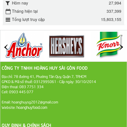
Hôm nay
27,994
Đường mía thiên nhiên Biên Hòa gói 1kg
Tháng hiện tại
337,399
32.000 VND
Tổng lượt truy cập
15,803,155
ĐƯỜNG SẠCH CÔ BA BIÊN HÒA 1KG
27.000 VND
Đường cát trắng An Khê bao 50kg
1.100.000 VND
CÔNG TY TNHH HOÀNG HUY SÀI GÒN FOOD
Địa chỉ: 78 đường 41, Phường Tân Quy, Quận 7, TP.HCM
Sa Tế Tôm Cholimex PET Hũ 450g
GPKD & Mã số thuế: 0312995061 - Cấp ngày: 30/10/2014
36.000 VND
Điện thoại: 083 7751 334
Cell: 0903 445 077
Ớt Sa Tế Cholimex Hũ Thuỷ Tinh 150g
Email: hoanghuysg2012@gmail.com
hoanghuyfood.com
Website:
19.000 VND
Nước tương cholimex 4,9L
QUY ĐỊNH & CHÍNH SÁCH