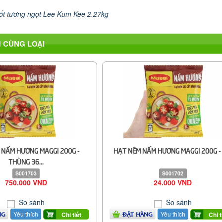
ốt tương ngọt Lee Kum Kee 2.27kg
 CÙNG LOẠI
 NẤM HƯƠNG MAGGI 200G -
HẠT NÊM NẤM HƯƠNG MAGGI 200G - 
THÙNG 36...
S001703
S001702
750.000 VND
24.000 VND
So sánh
So sánh
Yêu thích
Yêu thích
Chi tiết
Chi t
NG
ĐẶT HÀNG