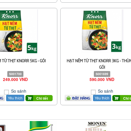
 TỪ THỊT KNORR 5KG - GÓI
HẠT NÊM TỪ THỊT KNORR 3KG - THÙ
GÓI
S001700
S001699
249.000 VND
590.000 VND
So sánh
So sánh
Yêu thích
Yêu thích
Chi tiết
Chi t
NG
ĐẶT HÀNG