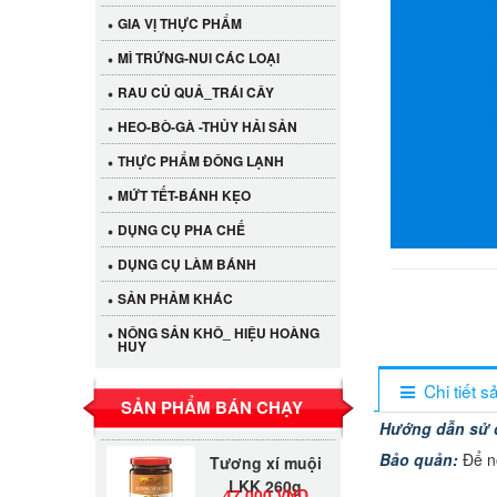
GIA VỊ THỰC PHẨM
MÌ TRỨNG-NUI CÁC LOẠI
RAU CỦ QUẢ_TRÁI CÂY
HEO-BÒ-GÀ -THỦY HẢI SẢN
THỰC PHẨM ĐÔNG LẠNH
MỨT TẾT-BÁNH KẸO
DỤNG CỤ PHA CHẾ
DỤNG CỤ LÀM BÁNH
Cần Tây Đà Lạt
SẢN PHẢM KHÁC
40.000 VND
NÔNG SẢN KHÔ_ HIỆU HOÀNG
HUY
LỐC 12 HỦ
Tương xí muội
Chi tiết 
530.000 VND
LKK 260g
SẢN PHẨM BÁN CHẠY
Hướng dẫn sử 
Tương xí muội
Bảo quản:
Để n
LKK 260g
47.000 VND