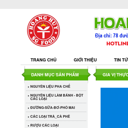
TRANG CHỦ
GIỚI THIỆU
TIN T
DANH MỤC SẢN PHẨM
GIA VỊ THỰ
NGUYÊN LIỆU PHA CHẾ
NGUYÊN LIỆU LÀM BÁNH - BỘT
CÁC LOẠI
ĐƯỜNG-SỮA-BƠ-PHÔ MAI
CÁC LOẠI TRÀ_CÀ PHÊ
RƯỢU CÁC LOẠI