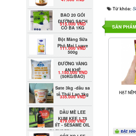
Từ khóa:
S
BAO 20 GÓI
ĐƯỜNG SẠCH
515.000 VND
CÔ BA 1KG
SẢN PHẨM
Bột Màng Sữa
Phô Mai Luave
111.000 VND
500g
ĐƯỜNG VÀNG
AN KHÊ
1.150.000 VND
(50KG/BAO)
Sate 3kg -dầu sa
tế Thái Lan 3kg
335.000 VND
HẠT NÊM
DẦU MÈ LEE
KUM KEE 1.75
479.000 VND
lÍT - SESAME OIL
(BLENDED)
ĐẶT HÀ
SỐT XO LEE