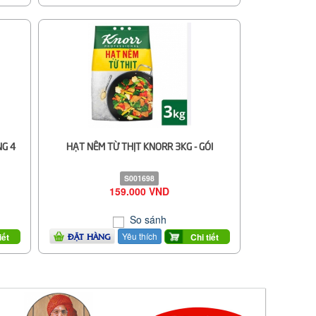
NG 4
HẠT NÊM TỪ THỊT KNORR 3KG - GÓI
S001698
159.000 VND
So sánh
Yêu thích
iết
Chi tiết
ĐẶT HÀNG