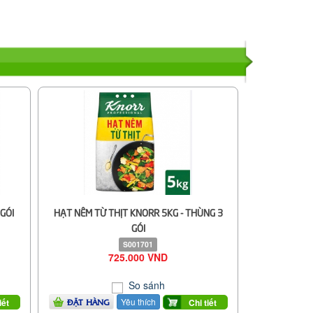
GÓI
HẠT NÊM TỪ THỊT KNORR 5KG - THÙNG 3
GÓI
S001701
725.000 VND
So sánh
Yêu thích
iết
Chi tiết
ĐẶT HÀNG