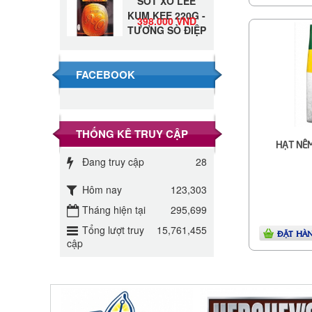
KUM KEE 220G -
398.000 VND
TƯƠNG SÒ ĐIỆP
Đường Thốt Nốt
1kg
40.000 VND
FACEBOOK
Đường phèn hạt
Long An 500g
345.000 VND
THỐNG KÊ TRUY CẬP
HẠT NÊM
Đường phèn
Đang truy cập
28
Long An bao
295.000 VND
10kg
Hôm nay
123,303
Tháng hiện tại
295,699
Đường mía thiên
nhiên Biên Hòa
Tổng lượt truy
15,761,455
32.000 VND
ĐẶT HÀ
cập
gói 1kg
ĐƯỜNG SẠCH
CÔ BA BIÊN
27.000 VND
HÒA 1KG