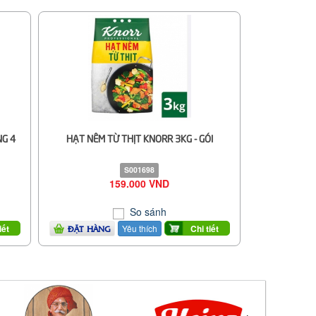
NG 4
HẠT NÊM TỪ THỊT KNORR 3KG - GÓI
S001698
159.000 VND
So sánh
Yêu thích
iết
Chi tiết
ĐẶT HÀNG