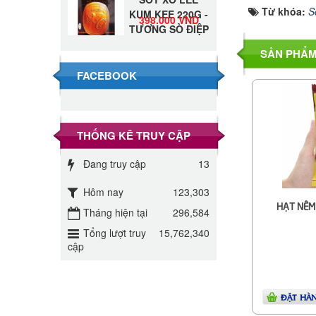
KUM KEE 220G -
398.000 VND
Từ khóa:
S
TƯƠNG SÒ ĐIỆP
Đường Thốt Nốt
SẢN PHẨM
1kg
40.000 VND
FACEBOOK
Đường phèn hạt
Long An 500g
345.000 VND
THỐNG KÊ TRUY CẬP
Đường phèn
Đang truy cập
13
Long An bao
295.000 VND
10kg
Hôm nay
123,303
HẠT NÊM
Tháng hiện tại
296,584
Đường mía thiên
nhiên Biên Hòa
Tổng lượt truy
15,762,340
32.000 VND
gói 1kg
cập
ĐƯỜNG SẠCH
CÔ BA BIÊN
27.000 VND
ĐẶT HÀ
HÒA 1KG