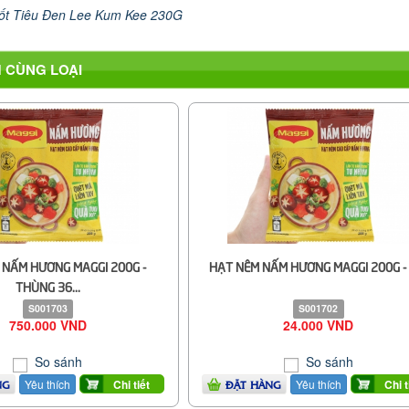
ốt Tiêu Đen Lee Kum Kee 230G
 CÙNG LOẠI
 NẤM HƯƠNG MAGGI 200G -
HẠT NÊM NẤM HƯƠNG MAGGI 200G - 
THÙNG 36...
S001703
S001702
750.000 VND
24.000 VND
So sánh
So sánh
Yêu thích
Yêu thích
Chi tiết
Chi t
NG
ĐẶT HÀNG