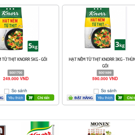
 TỪ THỊT KNORR 5KG - GÓI
HẠT NÊM TỪ THỊT KNORR 3KG - THÙ
GÓI
S001700
S001699
249.000 VND
590.000 VND
So sánh
So sánh
Yêu thích
Yêu thích
Chi tiết
Chi t
NG
ĐẶT HÀNG