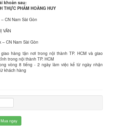
ài khoản sau:
NHH THỰC PHẨM HOÀNG HUY
k – CN Nam Sài Gòn
:
HỊ VÂN
k – CN Nam Sài Gòn
 giao hàng tận nơi trong nội thành TP. HCM và giao
tỉnh trong nội thành TP. HCM
rong vòng 8 tiếng - 2 ngày làm việc kể từ ngày nhận
từ khách hàng
Mua ngay