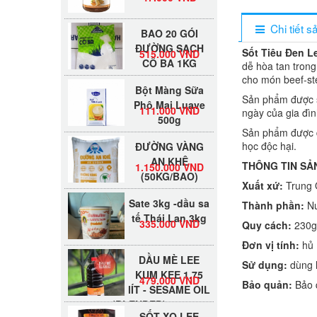
BAO 20 GÓI
Chi tiết 
ĐƯỜNG SẠCH
515.000 VND
CÔ BA 1KG
Sốt Tiêu Đen L
dễ hòa tan tron
Bột Màng Sữa
cho món beef-ste
Phô Mai Luave
111.000 VND
Sản phẩm được s
500g
ngày của gia đìn
Sản phẩm được đ
ĐƯỜNG VÀNG
học độc hại.
AN KHÊ
1.150.000 VND
(50KG/BAO)
THÔNG TIN SẢ
Xuất xứ:
Trung 
Sate 3kg -dầu sa
Thành phần:
Nư
tế Thái Lan 3kg
335.000 VND
Quy cách:
230g
Đơn vị tính:
hủ
DẦU MÈ LEE
KUM KEE 1.75
Sử dụng:
dùng l
479.000 VND
lÍT - SESAME OIL
Bảo quản:
Bảo q
(BLENDED)
SỐT XO LEE