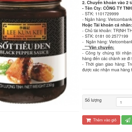
2. Chuyển khoản vào 2 t
- Tên Cty: CÔNG TY T
- STK: 1101729999
- Ngân hàng: Vietcomban
Hoặc Tài khoản cá nhân
- Chủ tài khoản: TRỊNH T
- STK: 0181 00 2577199
- Ngân hàng: Vietcomban
***
Vận chuyển:
- Công ty chúng tôi nhận
hàng đến các chành xe đi 
- Thời gian giao hàng: T
được xác nhận mua hàng 
Số lượng
Thêm vào giỏ