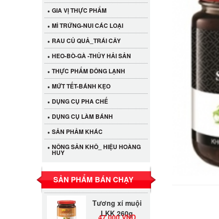
GIA VỊ THỰC PHẨM
MÌ TRỨNG-NUI CÁC LOẠI
RAU CỦ QUẢ_TRÁI CÂY
HEO-BÒ-GÀ -THỦY HẢI SẢN
THỰC PHẨM ĐÔNG LẠNH
MỨT TẾT-BÁNH KẸO
DỤNG CỤ PHA CHẾ
Cần Tây Đà Lạt
DỤNG CỤ LÀM BÁNH
40.000 VND
SẢN PHẢM KHÁC
NÔNG SẢN KHÔ_ HIỆU HOÀNG
HUY
LỐC 12 HỦ
Tương xí muội
530.000 VND
LKK 260g
SẢN PHẨM BÁN CHẠY
Tương xí muội
LKK 260g
47.000 VND