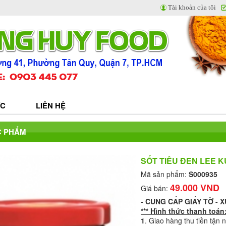
Tài khoản của tôi
ỨC
LIÊN HỆ
C PHẨM
SỐT TIÊU ĐEN LEE K
Mã sản phẩm:
S000935
49.000 VND
Giá bán:
-
CUNG CẤP GIẤY TỜ - 
*** Hình thức thanh toán
1
. Giao hàng thu tiền tận 