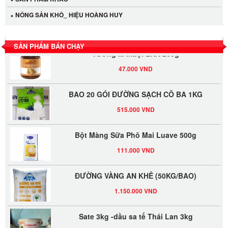
LỐC 12 HỦ Tương xí muội LKK 260g
NÔNG SẢN KHÔ_ HIỆU HOÀNG HUY
530.000 VND
SẢN PHẨM BÁN CHẠY
Tương xí muội LKK 260g
47.000 VND
BAO 20 GÓI ĐƯỜNG SẠCH CÔ BA 1KG
515.000 VND
Bột Màng Sữa Phô Mai Luave 500g
111.000 VND
ĐƯỜNG VÀNG AN KHÊ (50KG/BAO)
1.150.000 VND
Sate 3kg -dầu sa tế Thái Lan 3kg
335.000 VND