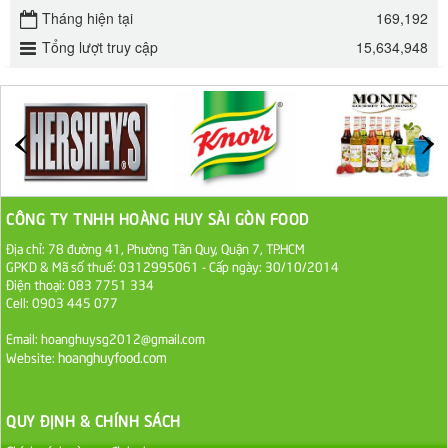
Tháng hiện tại
169,192
32.000 VND
Tổng lượt truy cập
15,634,948
ĐƯỜNG SẠCH CÔ BA BIÊN HÒA 1KG
27.000 VND
Đường cát trắng An Khê bao 50kg
1.100.000 VND
CÔNG TY TNHH HOÀNG HUY SÀI GÒN FOOD
Sa Tế Tôm Cholimex PET Hũ 450g
Địa chỉ: 78 đường 41, Phường Tân Quy, Quận 7, TP.HCM
GPKD & Mã số thuế: 0312995061 - Cấp ngày: 30/10/2014
36.000 VND
Điện thoại: 083 7751 334
Cell: 0903 445 077
Ớt Sa Tế Cholimex Hũ Thuỷ Tinh 150g
Email: hoanghuysg2012@gmail.com
19.000 VND
hoanghuyfood.com
Website:
Nước tương cholimex 4,9L
QUY ĐỊNH & CHÍNH SÁCH
75.000 VND