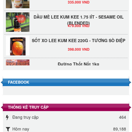
DẦU MÈ LEE KUM KEE 1.75 lÍT - SESAME OIL
(BLENDED)
479.000 VND
SỐT XO LEE KUM KEE 220G - TƯƠNG SÒ ĐIỆP
398.000 VND
Đường Thốt Nốt 1kg
40.000 VND
FACEBOOK
Đường phèn hạt Long An 500g
345.000 VND
THỐNG KÊ TRUY CẬP
Đường phèn Long An bao 10kg
Đang truy cập
464
295.000 VND
Hôm nay
89,188
Đường mía thiên nhiên Biên Hòa gói 1kg