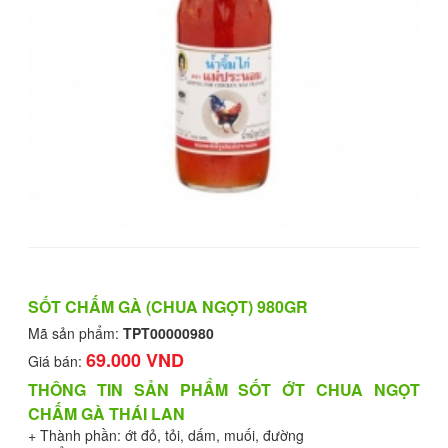
SỐT CHẤM GÀ (CHUA NGỌT) 980GR
Mã sản phẩm:
TPT00000980
69.000 VND
Giá bán:
THÔNG TIN SẢN PHẨM SỐT ỚT CHUA NGỌT
CHẤM GÀ THÁI LAN
+ Thành phần: ớt đỏ, tỏi, dấm, muối, đường