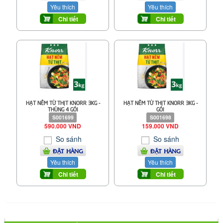
Yêu thích
Yêu thích
Chi tiết
Chi tiết
HẠT NÊM TỪ THỊT KNORR 3KG -
HẠT NÊM TỪ THỊT KNORR 3KG -
THÙNG 4 GÓI
GÓI
S001699
S001698
590.000 VND
159.000 VND
So sánh
So sánh
ĐẶT HÀNG
ĐẶT HÀNG
Yêu thích
Yêu thích
Chi tiết
Chi tiết