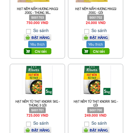
HẠT NÊM NẤM HƯƠNG MAGGI
HẠT NÊM NẤM HƯƠNG MAGGI
200G - THÙNG 36...
200G - GÓI
S001703
S001702
750.000 VND
24.000 VND
So sánh
So sánh
ĐẶT HÀNG
ĐẶT HÀNG
Yêu thích
Yêu thích
Chi tiết
Chi tiết
HẠT NÊM TỪ THỊT KNORR 5KG -
HẠT NÊM TỪ THỊT KNORR 5KG -
THÙNG 3 GÓI
GÓI
S001701
S001700
725.000 VND
249.000 VND
So sánh
So sánh
ĐẶT HÀNG
ĐẶT HÀNG