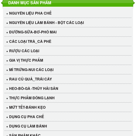
DANH MỤC SẢN PHẨM
NGUYÊN LIỆU PHA CHẾ
NGUYÊN LIỆU LÀM BÁNH - BỘT CÁC LOẠI
ĐƯỜNG-SỮA-BƠ-PHÔ MAI
CÁC LOẠI TRÀ_CÀ PHÊ
RƯỢU CÁC LOẠI
GIA VỊ THỰC PHẨM
MÌ TRỨNG-NUI CÁC LOẠI
RAU CỦ QUẢ_TRÁI CÂY
HEO-BÒ-GÀ -THỦY HẢI SẢN
THỰC PHẨM ĐÔNG LẠNH
MỨT TẾT-BÁNH KẸO
Cần Tây Đà Lạt
DỤNG CỤ PHA CHẾ
40.000 VND
DỤNG CỤ LÀM BÁNH
SẢN PHẢM KHÁC