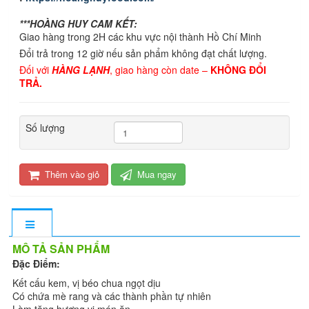
***HOÀNG HUY CAM KẾT:
Giao hàng trong 2H các khu vực nội thành Hồ Chí Minh
Đổi trả trong 12 giờ nếu sản phẩm không đạt chất lượng.
Đối với
HÀNG LẠNH
, giao hàng còn date –
KHÔNG ĐỔI
TRẢ.
Số lượng
Thêm vào giỏ
Mua ngay
MÔ TẢ SẢN PHẨM
Đặc Điểm:
Kết cấu kem, vị béo chua ngọt dịu
Có chứa mè rang và các thành phần tự nhiên