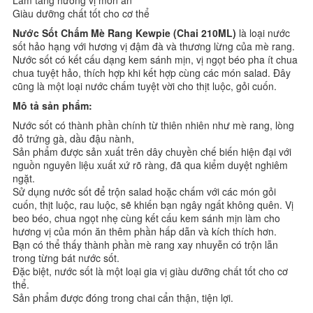
Làm tăng hương vị món ăn
Giàu dưỡng chất tốt cho cơ thể
Nước Sốt Chấm Mè Rang Kewpie (Chai 210ML)
là loại nước
sốt hảo hạng với hương vị đậm đà và thương lừng của mè rang.
Nước sốt có kết cấu dạng kem sánh mịn, vị ngọt béo pha ít chua
chua tuyệt hảo, thích hợp khi kết hợp cùng các món salad. Đây
cũng là một loại nước chấm tuyệt vời cho thịt luộc, gỏi cuốn.
Mô tả sản phẩm:
Nước sốt có thành phần chính từ thiên nhiên như mè rang, lòng
đỏ trứng gà, dầu đậu nành,
Sản phẩm được sản xuất trên dây chuyền chế biến hiện đại với
nguồn nguyên liệu xuất xứ rõ ràng, đã qua kiểm duyệt nghiêm
ngặt.
Sử dụng nước sốt để trộn salad hoặc chấm với các món gỏi
cuốn, thịt luộc, rau luộc, sẽ khiến bạn ngây ngất không quên. Vị
beo béo, chua ngọt nhẹ cùng kết cấu kem sánh mịn làm cho
hương vị của món ăn thêm phần hấp dẫn và kích thích hơn.
Bạn có thể thấy thành phần mè rang xay nhuyễn có trộn lẫn
trong từng bát nước sốt.
Đặc biệt, nước sốt là một loại gia vị giàu dưỡng chất tốt cho cơ
thể.
Sản phẩm được đóng trong chai cẩn thận, tiện lợi.