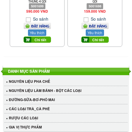
THÙNG 4 GÓI
GÓI
S001699
S001698
590.000 VND
159.000 VND
So sánh
So sánh
ĐẶT HÀNG
ĐẶT HÀNG
Yêu thích
Yêu thích
Chi tiết
Chi tiết
DANH MỤC SẢN PHẨM
NGUYÊN LIỆU PHA CHẾ
NGUYÊN LIỆU LÀM BÁNH - BỘT CÁC LOẠI
ĐƯỜNG-SỮA-BƠ-PHÔ MAI
CÁC LOẠI TRÀ_CÀ PHÊ
RƯỢU CÁC LOẠI
GIA VỊ THỰC PHẨM