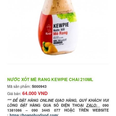
NƯỚC XỐT MÈ RANG KEWPIE CHAI 210ML
Mã sản phẩm:
S000943
64.000 VND
Giá bán:
*** ĐỂ ĐẶT HÀNG ONLINE GIAO HÀNG, QUÝ KHÁCH VUI
LÒNG ĐẶT
HÀNG QUA SỐ ĐIỆN THOẠI
ZALO:
090
1381086 – 090 3445 077 HOẶC TRÊN WEBSITE
:
https://hoanghuyfood.com/