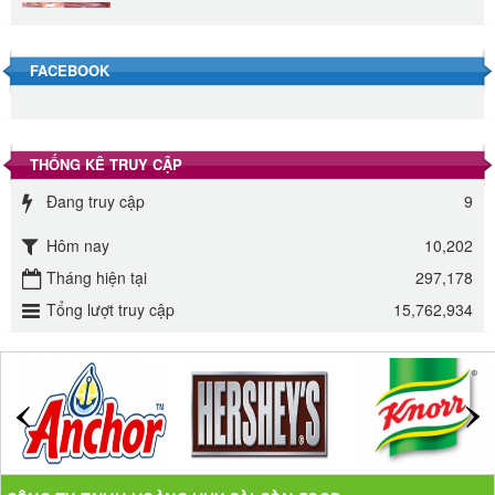
Đường Thốt Nốt 1kg
40.000 VND
FACEBOOK
Đường phèn hạt Long An 500g
345.000 VND
THỐNG KÊ TRUY CẬP
Đường phèn Long An bao 10kg
Đang truy cập
9
295.000 VND
Hôm nay
10,202
Đường mía thiên nhiên Biên Hòa gói 1kg
Tháng hiện tại
297,178
32.000 VND
Tổng lượt truy cập
15,762,934
ĐƯỜNG SẠCH CÔ BA BIÊN HÒA 1KG
27.000 VND
Đường cát trắng An Khê bao 50kg
1.100.000 VND