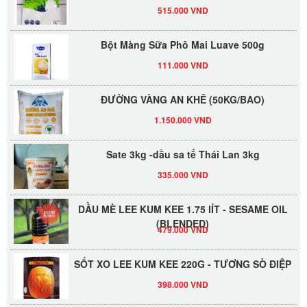
515.000 VND
Bột Màng Sữa Phô Mai Luave 500g
111.000 VND
ĐƯỜNG VÀNG AN KHÊ (50KG/BAO)
1.150.000 VND
Sate 3kg -dầu sa tế Thái Lan 3kg
335.000 VND
DẦU MÈ LEE KUM KEE 1.75 lÍT - SESAME OIL
(BLENDED)
479.000 VND
SỐT XO LEE KUM KEE 220G - TƯƠNG SÒ ĐIỆP
398.000 VND