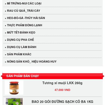
MÌ TRỨNG-NUI CÁC LOẠI
RAU CỦ QUẢ_TRÁI CÂY
HEO-BÒ-GÀ -THỦY HẢI SẢN
THỰC PHẨM ĐÔNG LẠNH
MỨT TẾT-BÁNH KẸO
DỤNG CỤ PHA CHẾ
Cần Tây Đà Lạt
DỤNG CỤ LÀM BÁNH
40.000 VND
SẢN PHẢM KHÁC
NÔNG SẢN KHÔ_ HIỆU HOÀNG HUY
LỐC 12 HỦ Tương xí muội LKK 260g
530.000 VND
SẢN PHẨM BÁN CHẠY
Tương xí muội LKK 260g
47.000 VND
BAO 20 GÓI ĐƯỜNG SẠCH CÔ BA 1KG