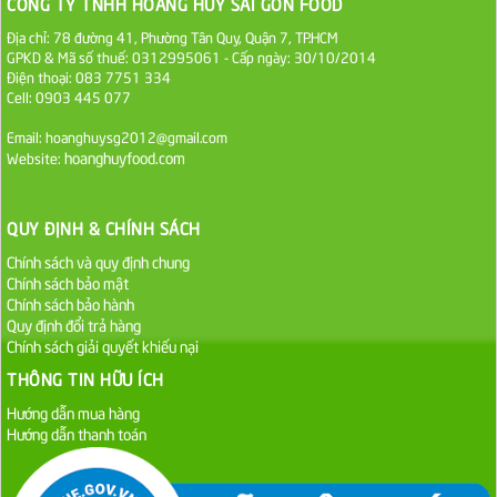
CÔNG TY TNHH HOÀNG HUY SÀI GÒN FOOD
Địa chỉ: 78 đường 41, Phường Tân Quy, Quận 7, TP.HCM
Sa Tế Tôm Cholimex PET Hũ 450g
GPKD & Mã số thuế: 0312995061 - Cấp ngày: 30/10/2014
Điện thoại: 083 7751 334
36.000 VND
Cell: 0903 445 077
Ớt Sa Tế Cholimex Hũ Thuỷ Tinh 150g
Email: hoanghuysg2012@gmail.com
hoanghuyfood.com
Website:
19.000 VND
Nước tương cholimex 4,9L
QUY ĐỊNH & CHÍNH SÁCH
75.000 VND
Chính sách và quy định chung
Chính sách bảo mật
Chính sách bảo hành
Dầu Ăn Tường An Olita 25kg
Quy định đổi trả hàng
Liên hệ
Chính sách giải quyết khiếu nại
THÔNG TIN HỮU ÍCH
Dầu Ăn Tường An Cooking Oil 25kg
Hướng dẫn mua hàng
Liên hệ
Hướng dẫn thanh toán
Dầu Ăn Minh Huê 25kg