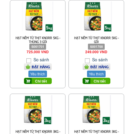
HẠT NÊM TỪ THỊT KNORR 5KG -
HẠT NÊM TỪ THỊT KNORR 5KG -
THÙNG 3 GÓI
GÓI
S001701
S001700
725.000 VND
249.000 VND
So sánh
So sánh
ĐẶT HÀNG
ĐẶT HÀNG
Yêu thích
Yêu thích
Chi tiết
Chi tiết
HẠT NÊM TỪ THỊT KNORR 3KG -
HẠT NÊM TỪ THỊT KNORR 3KG -