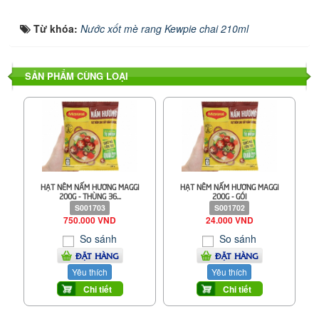
Từ khóa:
Nước xốt mè rang Kewpie chai 210ml
SẢN PHẨM CÙNG LOẠI
HẠT NÊM NẤM HƯƠNG MAGGI
HẠT NÊM NẤM HƯƠNG MAGGI
200G - THÙNG 36...
200G - GÓI
S001703
S001702
750.000 VND
24.000 VND
So sánh
So sánh
ĐẶT HÀNG
ĐẶT HÀNG
Yêu thích
Yêu thích
Chi tiết
Chi tiết