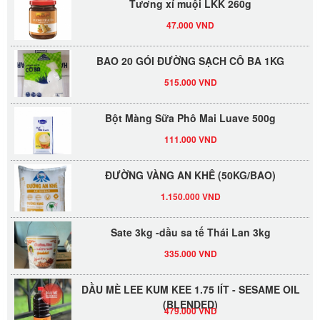
47.000 VND
BAO 20 GÓI ĐƯỜNG SẠCH CÔ BA 1KG
515.000 VND
Bột Màng Sữa Phô Mai Luave 500g
111.000 VND
ĐƯỜNG VÀNG AN KHÊ (50KG/BAO)
1.150.000 VND
Sate 3kg -dầu sa tế Thái Lan 3kg
335.000 VND
DẦU MÈ LEE KUM KEE 1.75 lÍT - SESAME OIL
(BLENDED)
479.000 VND