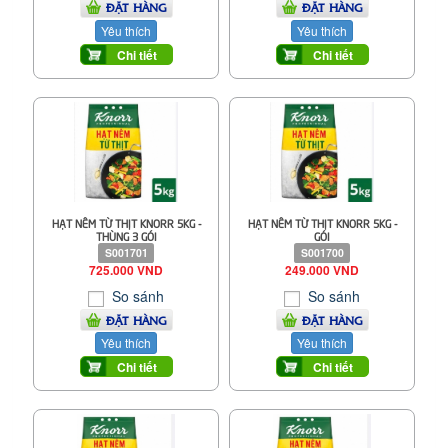
ĐẶT HÀNG
ĐẶT HÀNG
Yêu thích
Yêu thích
Chi tiết
Chi tiết
HẠT NÊM TỪ THỊT KNORR 5KG -
HẠT NÊM TỪ THỊT KNORR 5KG -
THÙNG 3 GÓI
GÓI
S001701
S001700
725.000 VND
249.000 VND
So sánh
So sánh
ĐẶT HÀNG
ĐẶT HÀNG
Yêu thích
Yêu thích
Chi tiết
Chi tiết