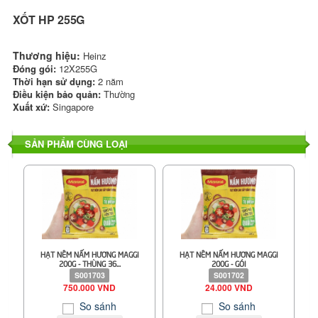
XỐT HP 255G
Thương hiệu:
Heinz
Đóng gói:
12X255G
Thời hạn sử dụng:
2 năm
Điều kiện bảo quản:
Thường
Xuất xứ:
Singapore
SẢN PHẨM CÙNG LOẠI
HẠT NÊM NẤM HƯƠNG MAGGI
HẠT NÊM NẤM HƯƠNG MAGGI
200G - THÙNG 36...
200G - GÓI
S001703
S001702
750.000 VND
24.000 VND
So sánh
So sánh