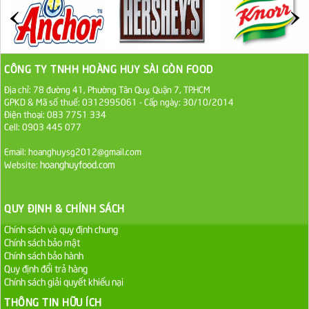
27.000 VND
Đường cát trắng An Khê bao 50kg
1.100.000 VND
CÔNG TY TNHH HOÀNG HUY SÀI GÒN FOOD
Địa chỉ: 78 đường 41, Phường Tân Quy, Quận 7, TP.HCM
Sa Tế Tôm Cholimex PET Hũ 450g
GPKD & Mã số thuế: 0312995061 - Cấp ngày: 30/10/2014
Điện thoại: 083 7751 334
36.000 VND
Cell: 0903 445 077
Email: hoanghuysg2012@gmail.com
Ớt Sa Tế Cholimex Hũ Thuỷ Tinh 150g
hoanghuyfood.com
Website:
19.000 VND
QUY ĐỊNH & CHÍNH SÁCH
Nước tương cholimex 4,9L
Chính sách và quy định chung
75.000 VND
Chính sách bảo mật
Chính sách bảo hành
Dầu Ăn Tường An Olita 25kg
Quy định đổi trả hàng
Chính sách giải quyết khiếu nại
Liên hệ
THÔNG TIN HỮU ÍCH