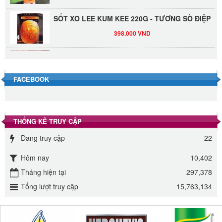
SỐT XO LEE KUM KEE 220G - TƯƠNG SÒ ĐIỆP
398.000 VND
Đường Thốt Nốt 1kg
40.000 VND
FACEBOOK
Đường phèn hạt Long An 500g
345.000 VND
THỐNG KÊ TRUY CẬP
Đường phèn Long An bao 10kg
Đang truy cập
22
295.000 VND
Hôm nay
10,402
Tháng hiện tại
297,378
Đường mía thiên nhiên Biên Hòa gói 1kg
Tổng lượt truy cập
15,763,134
32.000 VND
ĐƯỜNG SẠCH CÔ BA BIÊN HÒA 1KG