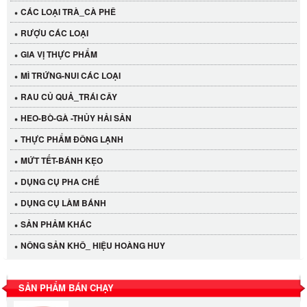
CÁC LOẠI TRÀ_CÀ PHÊ
RƯỢU CÁC LOẠI
GIA VỊ THỰC PHẨM
MÌ TRỨNG-NUI CÁC LOẠI
RAU CỦ QUẢ_TRÁI CÂY
HEO-BÒ-GÀ -THỦY HẢI SẢN
THỰC PHẨM ĐÔNG LẠNH
MỨT TẾT-BÁNH KẸO
DỤNG CỤ PHA CHẾ
Cần Tây Đà Lạt
DỤNG CỤ LÀM BÁNH
40.000 VND
SẢN PHẢM KHÁC
NÔNG SẢN KHÔ_ HIỆU HOÀNG HUY
LỐC 12 HỦ Tương xí muội LKK 260g
530.000 VND
SẢN PHẨM BÁN CHẠY
Tương xí muội LKK 260g