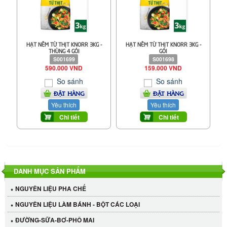
HẠT NÊM TỪ THỊT KNORR 3KG -
HẠT NÊM TỪ THỊT KNORR 3KG -
THÙNG 4 GÓI
GÓI
S001699
S001698
590.000 VND
159.000 VND
So sánh
So sánh
ĐẶT HÀNG
ĐẶT HÀNG
Yêu thích
Yêu thích
Chi tiết
Chi tiết
DANH MỤC SẢN PHẨM
NGUYÊN LIỆU PHA CHẾ
NGUYÊN LIỆU LÀM BÁNH - BỘT CÁC LOẠI
ĐƯỜNG-SỮA-BƠ-PHÔ MAI