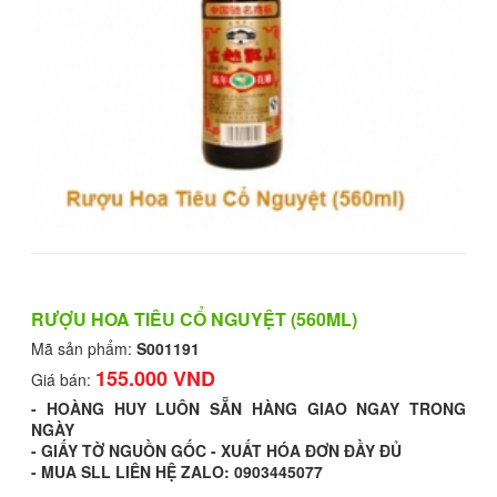
RƯỢU HOA TIÊU CỔ NGUYỆT (560ML)
Mã sản phẩm:
S001191
155.000 VND
Giá bán:
- HOÀNG HUY LUÔN SẴN HÀNG GIAO NGAY TRONG
NGÀY
- GIẤY TỜ NGUỒN GỐC - XUẤT HÓA ĐƠN ĐẦY ĐỦ
- MUA SLL LIÊN HỆ ZALO: 0903445077