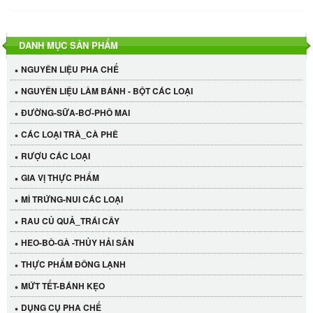
DANH MỤC SẢN PHẨM
NGUYÊN LIỆU PHA CHẾ
NGUYÊN LIỆU LÀM BÁNH - BỘT CÁC LOẠI
ĐƯỜNG-SỮA-BƠ-PHÔ MAI
CÁC LOẠI TRÀ_CÀ PHÊ
RƯỢU CÁC LOẠI
GIA VỊ THỰC PHẨM
MÌ TRỨNG-NUI CÁC LOẠI
RAU CỦ QUẢ_TRÁI CÂY
HEO-BÒ-GÀ -THỦY HẢI SẢN
THỰC PHẨM ĐÔNG LẠNH
MỨT TẾT-BÁNH KẸO
DỤNG CỤ PHA CHẾ