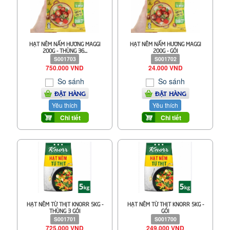
HẠT NÊM NẤM HƯƠNG MAGGI
HẠT NÊM NẤM HƯƠNG MAGGI
200G - THÙNG 36...
200G - GÓI
S001703
S001702
750.000 VND
24.000 VND
So sánh
So sánh
ĐẶT HÀNG
ĐẶT HÀNG
Yêu thích
Yêu thích
Chi tiết
Chi tiết
HẠT NÊM TỪ THỊT KNORR 5KG -
HẠT NÊM TỪ THỊT KNORR 5KG -
THÙNG 3 GÓI
GÓI
S001701
S001700
725.000 VND
249.000 VND