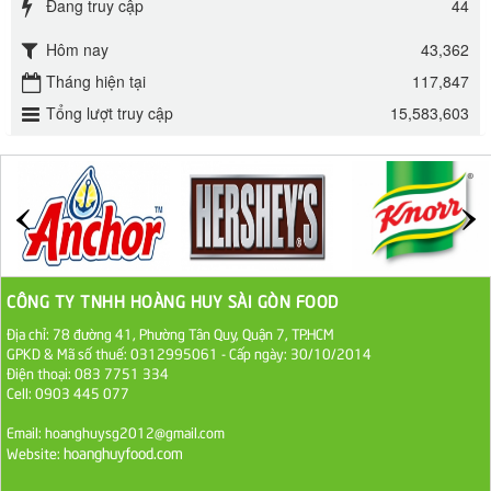
Đang truy cập
44
295.000 VND
Hôm nay
43,362
Đường mía thiên nhiên Biên Hòa gói 1kg
Tháng hiện tại
117,847
32.000 VND
Tổng lượt truy cập
15,583,603
ĐƯỜNG SẠCH CÔ BA BIÊN HÒA 1KG
27.000 VND
Đường cát trắng An Khê bao 50kg
1.100.000 VND
CÔNG TY TNHH HOÀNG HUY SÀI GÒN FOOD
Địa chỉ: 78 đường 41, Phường Tân Quy, Quận 7, TP.HCM
Sa Tế Tôm Cholimex PET Hũ 450g
GPKD & Mã số thuế: 0312995061 - Cấp ngày: 30/10/2014
36.000 VND
Điện thoại: 083 7751 334
Cell: 0903 445 077
Ớt Sa Tế Cholimex Hũ Thuỷ Tinh 150g
Email: hoanghuysg2012@gmail.com
hoanghuyfood.com
Website:
19.000 VND