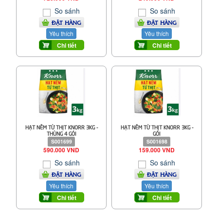
So sánh
So sánh
ĐẶT HÀNG
ĐẶT HÀNG
Yêu thích
Yêu thích
Chi tiết
Chi tiết
HẠT NÊM TỪ THỊT KNORR 3KG -
HẠT NÊM TỪ THỊT KNORR 3KG -
THÙNG 4 GÓI
GÓI
S001699
S001698
590.000 VND
159.000 VND
So sánh
So sánh
ĐẶT HÀNG
ĐẶT HÀNG
Yêu thích
Yêu thích
Chi tiết
Chi tiết