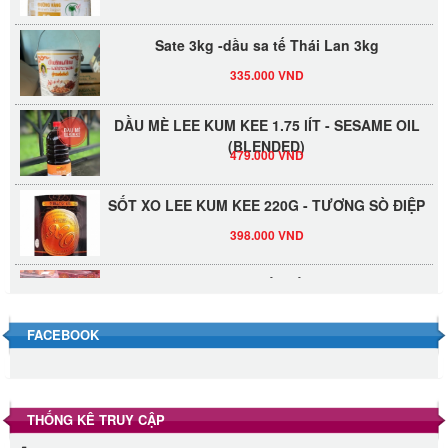
Sate 3kg -dầu sa tế Thái Lan 3kg
335.000 VND
DẦU MÈ LEE KUM KEE 1.75 lÍT - SESAME OIL
(BLENDED)
479.000 VND
SỐT XO LEE KUM KEE 220G - TƯƠNG SÒ ĐIỆP
398.000 VND
Đường Thốt Nốt 1kg
40.000 VND
FACEBOOK
Đường phèn hạt Long An 500g
345.000 VND
THỐNG KÊ TRUY CẬP
Đường phèn Long An bao 10kg