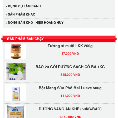
Cần Tây Đà Lạt
DỤNG CỤ LÀM BÁNH
40.000 VND
SẢN PHẢM KHÁC
LỐC 12 HỦ Tương xí muội LKK 260g
NÔNG SẢN KHÔ_ HIỆU HOÀNG HUY
530.000 VND
SẢN PHẨM BÁN CHẠY
Tương xí muội LKK 260g
47.000 VND
BAO 20 GÓI ĐƯỜNG SẠCH CÔ BA 1KG
515.000 VND
Bột Màng Sữa Phô Mai Luave 500g
111.000 VND
ĐƯỜNG VÀNG AN KHÊ (50KG/BAO)
1.150.000 VND