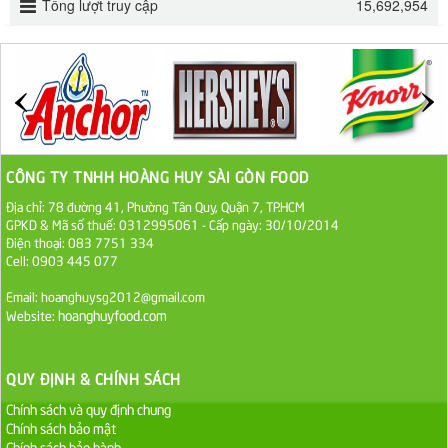
Tổng lượt truy cập
15,692,954
ĐƯỜNG SẠCH CÔ BA BIÊN HÒA 1KG
27.000 VND
Đường cát trắng An Khê bao 50kg
1.100.000 VND
CÔNG TY TNHH HOÀNG HUY SÀI GÒN FOOD
Sa Tế Tôm Cholimex PET Hũ 450g
Địa chỉ: 78 đường 41, Phường Tân Quy, Quận 7, TP.HCM
GPKD & Mã số thuế: 0312995061 - Cấp ngày: 30/10/2014
36.000 VND
Điện thoại: 083 7751 334
Cell: 0903 445 077
Ớt Sa Tế Cholimex Hũ Thuỷ Tinh 150g
Email: hoanghuysg2012@gmail.com
19.000 VND
hoanghuyfood.com
Website:
Nước tương cholimex 4,9L
QUY ĐỊNH & CHÍNH SÁCH
75.000 VND
Chính sách và quy định chung
Chính sách bảo mật
Dầu Ăn Tường An Olita 25kg
Chính sách bảo hành