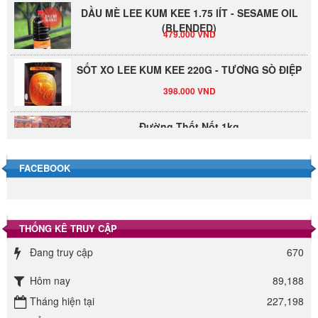
DẦU MÈ LEE KUM KEE 1.75 lÍT - SESAME OIL
(BLENDED)
479.000 VND
SỐT XO LEE KUM KEE 220G - TƯƠNG SÒ ĐIỆP
398.000 VND
Đường Thốt Nốt 1kg
40.000 VND
FACEBOOK
Đường phèn hạt Long An 500g
345.000 VND
THỐNG KÊ TRUY CẬP
Đường phèn Long An bao 10kg
Đang truy cập
670
295.000 VND
Hôm nay
89,188
Đường mía thiên nhiên Biên Hòa gói 1kg
Tháng hiện tại
227,198
32.000 VND