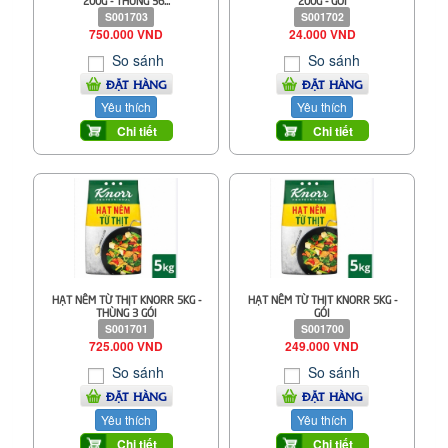
S001703
S001702
750.000 VND
24.000 VND
So sánh
So sánh
ĐẶT HÀNG
ĐẶT HÀNG
Yêu thích
Yêu thích
Chi tiết
Chi tiết
HẠT NÊM TỪ THỊT KNORR 5KG -
HẠT NÊM TỪ THỊT KNORR 5KG -
THÙNG 3 GÓI
GÓI
S001701
S001700
725.000 VND
249.000 VND
So sánh
So sánh
ĐẶT HÀNG
ĐẶT HÀNG
Yêu thích
Yêu thích
Chi tiết
Chi tiết