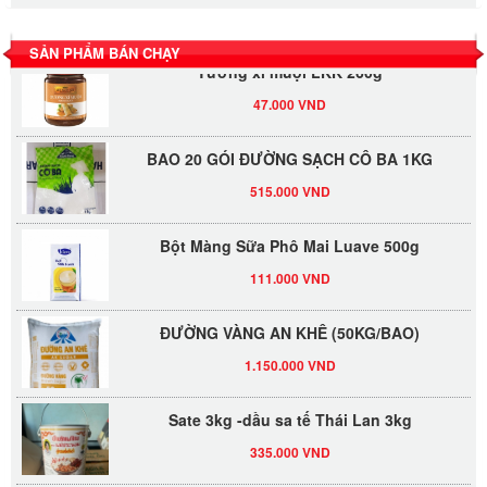
530.000 VND
SẢN PHẨM BÁN CHẠY
Tương xí muội LKK 260g
47.000 VND
BAO 20 GÓI ĐƯỜNG SẠCH CÔ BA 1KG
515.000 VND
Bột Màng Sữa Phô Mai Luave 500g
111.000 VND
ĐƯỜNG VÀNG AN KHÊ (50KG/BAO)
1.150.000 VND
Sate 3kg -dầu sa tế Thái Lan 3kg
335.000 VND