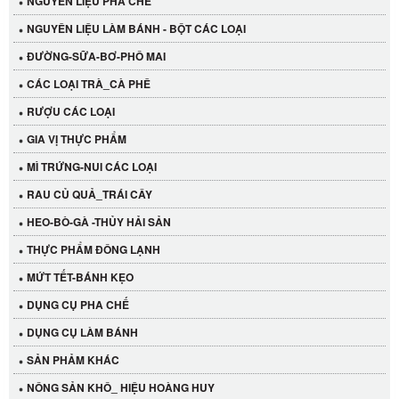
NGUYÊN LIỆU PHA CHẾ
NGUYÊN LIỆU LÀM BÁNH - BỘT CÁC LOẠI
ĐƯỜNG-SỮA-BƠ-PHÔ MAI
CÁC LOẠI TRÀ_CÀ PHÊ
RƯỢU CÁC LOẠI
GIA VỊ THỰC PHẨM
MÌ TRỨNG-NUI CÁC LOẠI
RAU CỦ QUẢ_TRÁI CÂY
HEO-BÒ-GÀ -THỦY HẢI SẢN
THỰC PHẨM ĐÔNG LẠNH
MỨT TẾT-BÁNH KẸO
DỤNG CỤ PHA CHẾ
Cần Tây Đà Lạt
DỤNG CỤ LÀM BÁNH
40.000 VND
SẢN PHẢM KHÁC
LỐC 12 HỦ Tương xí muội LKK 260g
NÔNG SẢN KHÔ_ HIỆU HOÀNG HUY