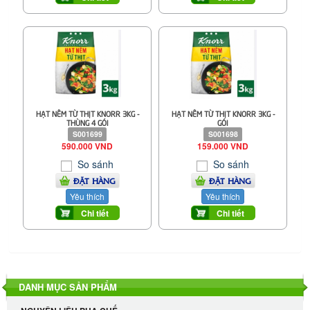
HẠT NÊM TỪ THỊT KNORR 3KG -
HẠT NÊM TỪ THỊT KNORR 3KG -
THÙNG 4 GÓI
GÓI
S001699
S001698
590.000 VND
159.000 VND
So sánh
So sánh
ĐẶT HÀNG
ĐẶT HÀNG
Yêu thích
Yêu thích
Chi tiết
Chi tiết
DANH MỤC SẢN PHẨM