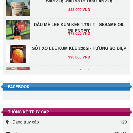
335.000 VND
DẦU MÈ LEE KUM KEE 1.75 lÍT - SESAME OIL
(BLENDED)
479.000 VND
SỐT XO LEE KUM KEE 220G - TƯƠNG SÒ ĐIỆP
398.000 VND
Đường Thốt Nốt 1kg
40.000 VND
FACEBOOK
Đường phèn hạt Long An 500g
345.000 VND
THỐNG KÊ TRUY CẬP
Đường phèn Long An bao 10kg
Đang truy cập
129
295.000 VND