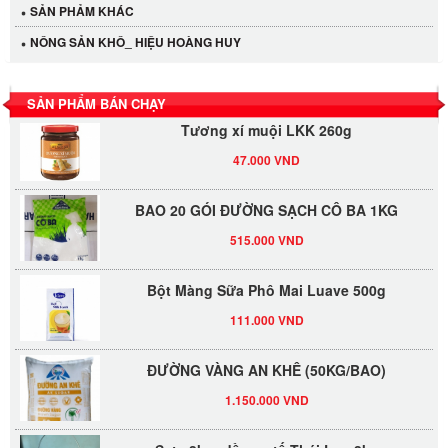
SẢN PHẢM KHÁC
LỐC 12 HỦ Tương xí muội LKK 260g
NÔNG SẢN KHÔ_ HIỆU HOÀNG HUY
530.000 VND
SẢN PHẨM BÁN CHẠY
Tương xí muội LKK 260g
47.000 VND
BAO 20 GÓI ĐƯỜNG SẠCH CÔ BA 1KG
515.000 VND
Bột Màng Sữa Phô Mai Luave 500g
111.000 VND
ĐƯỜNG VÀNG AN KHÊ (50KG/BAO)
1.150.000 VND
Sate 3kg -dầu sa tế Thái Lan 3kg