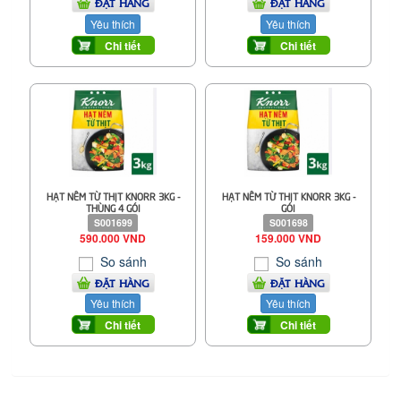
ĐẶT HÀNG
ĐẶT HÀNG
Yêu thích
Yêu thích
Chi tiết
Chi tiết
HẠT NÊM TỪ THỊT KNORR 3KG -
HẠT NÊM TỪ THỊT KNORR 3KG -
THÙNG 4 GÓI
GÓI
S001699
S001698
590.000 VND
159.000 VND
So sánh
So sánh
ĐẶT HÀNG
ĐẶT HÀNG
Yêu thích
Yêu thích
Chi tiết
Chi tiết