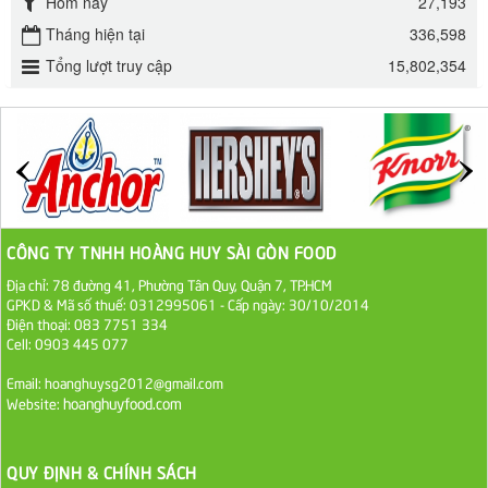
Hôm nay
27,193
Đường mía thiên nhiên Biên Hòa gói 1kg
Tháng hiện tại
336,598
32.000 VND
Tổng lượt truy cập
15,802,354
ĐƯỜNG SẠCH CÔ BA BIÊN HÒA 1KG
27.000 VND
Đường cát trắng An Khê bao 50kg
1.100.000 VND
CÔNG TY TNHH HOÀNG HUY SÀI GÒN FOOD
Địa chỉ: 78 đường 41, Phường Tân Quy, Quận 7, TP.HCM
Sa Tế Tôm Cholimex PET Hũ 450g
GPKD & Mã số thuế: 0312995061 - Cấp ngày: 30/10/2014
36.000 VND
Điện thoại: 083 7751 334
Cell: 0903 445 077
Ớt Sa Tế Cholimex Hũ Thuỷ Tinh 150g
Email: hoanghuysg2012@gmail.com
hoanghuyfood.com
Website:
19.000 VND
Nước tương cholimex 4,9L
QUY ĐỊNH & CHÍNH SÁCH