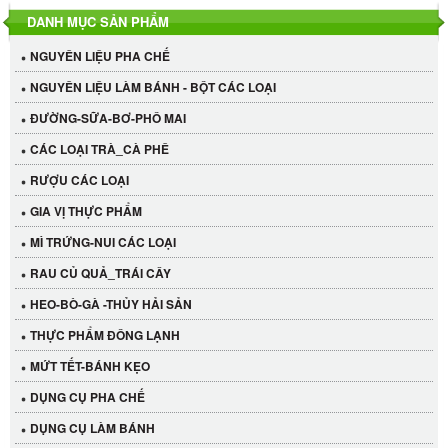
DANH MỤC SẢN PHẨM
NGUYÊN LIỆU PHA CHẾ
NGUYÊN LIỆU LÀM BÁNH - BỘT CÁC LOẠI
ĐƯỜNG-SỮA-BƠ-PHÔ MAI
CÁC LOẠI TRÀ_CÀ PHÊ
RƯỢU CÁC LOẠI
GIA VỊ THỰC PHẨM
MÌ TRỨNG-NUI CÁC LOẠI
RAU CỦ QUẢ_TRÁI CÂY
HEO-BÒ-GÀ -THỦY HẢI SẢN
THỰC PHẨM ĐÔNG LẠNH
MỨT TẾT-BÁNH KẸO
DỤNG CỤ PHA CHẾ
Cần Tây Đà Lạt
DỤNG CỤ LÀM BÁNH
40.000 VND