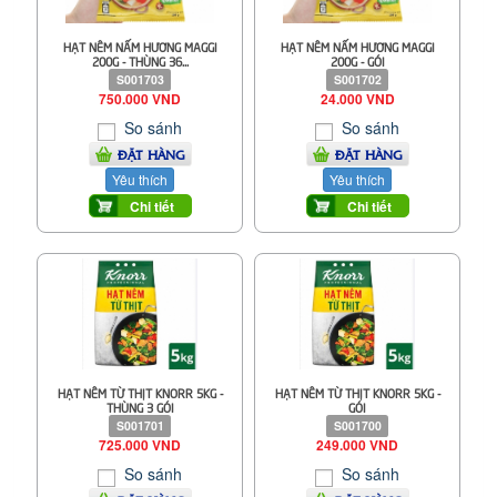
HẠT NÊM NẤM HƯƠNG MAGGI
HẠT NÊM NẤM HƯƠNG MAGGI
200G - THÙNG 36...
200G - GÓI
S001703
S001702
750.000 VND
24.000 VND
So sánh
So sánh
ĐẶT HÀNG
ĐẶT HÀNG
Yêu thích
Yêu thích
Chi tiết
Chi tiết
HẠT NÊM TỪ THỊT KNORR 5KG -
HẠT NÊM TỪ THỊT KNORR 5KG -
THÙNG 3 GÓI
GÓI
S001701
S001700
725.000 VND
249.000 VND
So sánh
So sánh