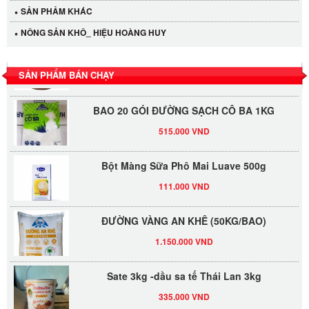
SẢN PHẢM KHÁC
530.000 VND
NÔNG SẢN KHÔ_ HIỆU HOÀNG HUY
Tương xí muội LKK 260g
47.000 VND
SẢN PHẨM BÁN CHẠY
BAO 20 GÓI ĐƯỜNG SẠCH CÔ BA 1KG
515.000 VND
Bột Màng Sữa Phô Mai Luave 500g
111.000 VND
ĐƯỜNG VÀNG AN KHÊ (50KG/BAO)
1.150.000 VND
Sate 3kg -dầu sa tế Thái Lan 3kg
335.000 VND