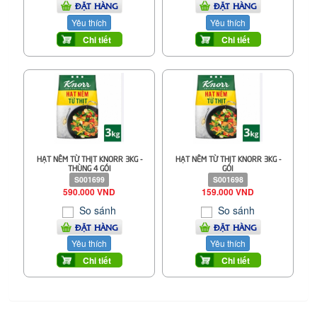
ĐẶT HÀNG
ĐẶT HÀNG
Yêu thích
Yêu thích
Chi tiết
Chi tiết
HẠT NÊM TỪ THỊT KNORR 3KG -
HẠT NÊM TỪ THỊT KNORR 3KG -
THÙNG 4 GÓI
GÓI
S001699
S001698
590.000 VND
159.000 VND
So sánh
So sánh
ĐẶT HÀNG
ĐẶT HÀNG
Yêu thích
Yêu thích
Chi tiết
Chi tiết