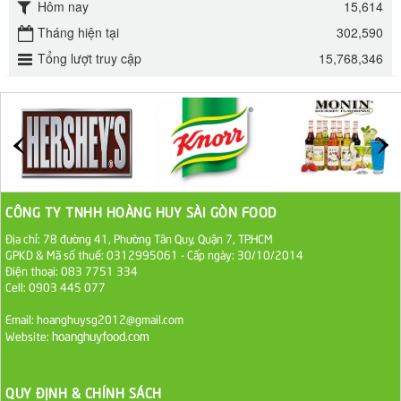
32.000 VND
Hôm nay
15,614
Tháng hiện tại
302,590
ĐƯỜNG SẠCH CÔ BA BIÊN HÒA 1KG
Tổng lượt truy cập
15,768,346
27.000 VND
Đường cát trắng An Khê bao 50kg
1.100.000 VND
Sa Tế Tôm Cholimex PET Hũ 450g
CÔNG TY TNHH HOÀNG HUY SÀI GÒN FOOD
36.000 VND
Địa chỉ: 78 đường 41, Phường Tân Quy, Quận 7, TP.HCM
GPKD & Mã số thuế: 0312995061 - Cấp ngày: 30/10/2014
Ớt Sa Tế Cholimex Hũ Thuỷ Tinh 150g
Điện thoại: 083 7751 334
Cell: 0903 445 077
19.000 VND
Email: hoanghuysg2012@gmail.com
Nước tương cholimex 4,9L
hoanghuyfood.com
Website:
75.000 VND
QUY ĐỊNH & CHÍNH SÁCH