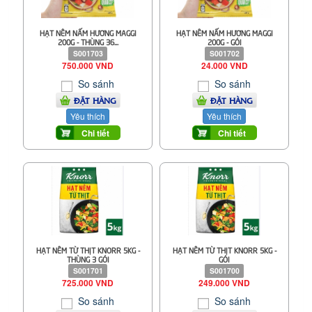
HẠT NÊM NẤM HƯƠNG MAGGI
HẠT NÊM NẤM HƯƠNG MAGGI
200G - THÙNG 36...
200G - GÓI
S001703
S001702
750.000 VND
24.000 VND
So sánh
So sánh
ĐẶT HÀNG
ĐẶT HÀNG
Yêu thích
Yêu thích
Chi tiết
Chi tiết
HẠT NÊM TỪ THỊT KNORR 5KG -
HẠT NÊM TỪ THỊT KNORR 5KG -
THÙNG 3 GÓI
GÓI
S001701
S001700
725.000 VND
249.000 VND
So sánh
So sánh