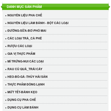
DANH MỤC SẢN PHẨM
NGUYÊN LIỆU PHA CHẾ
NGUYÊN LIỆU LÀM BÁNH - BỘT CÁC LOẠI
ĐƯỜNG-SỮA-BƠ-PHÔ MAI
CÁC LOẠI TRÀ_CÀ PHÊ
RƯỢU CÁC LOẠI
GIA VỊ THỰC PHẨM
MÌ TRỨNG-NUI CÁC LOẠI
RAU CỦ QUẢ_TRÁI CÂY
HEO-BÒ-GÀ -THỦY HẢI SẢN
THỰC PHẨM ĐÔNG LẠNH
Cần Tây Đà Lạt
MỨT TẾT-BÁNH KẸO
40.000 VND
DỤNG CỤ PHA CHẾ
DỤNG CỤ LÀM BÁNH
LỐC 12 HỦ Tương xí muội LKK 260g