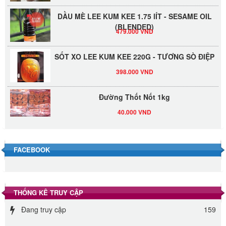
DẦU MÈ LEE KUM KEE 1.75 lÍT - SESAME OIL
(BLENDED)
479.000 VND
SỐT XO LEE KUM KEE 220G - TƯƠNG SÒ ĐIỆP
398.000 VND
Đường Thốt Nốt 1kg
40.000 VND
Đường phèn hạt Long An 500g
345.000 VND
FACEBOOK
Đường phèn Long An bao 10kg
295.000 VND
THỐNG KÊ TRUY CẬP
Đang truy cập
159
Đường mía thiên nhiên Biên Hòa gói 1kg