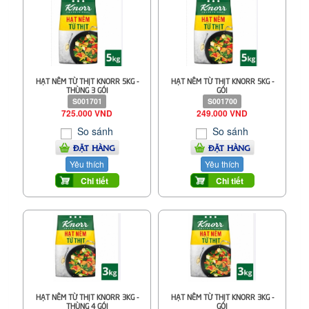
HẠT NÊM TỪ THỊT KNORR 5KG -
HẠT NÊM TỪ THỊT KNORR 5KG -
THÙNG 3 GÓI
GÓI
S001701
S001700
725.000 VND
249.000 VND
So sánh
So sánh
ĐẶT HÀNG
ĐẶT HÀNG
Yêu thích
Yêu thích
Chi tiết
Chi tiết
HẠT NÊM TỪ THỊT KNORR 3KG -
HẠT NÊM TỪ THỊT KNORR 3KG -
THÙNG 4 GÓI
GÓI