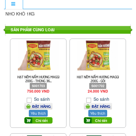
NHO KHÔ 1KG
SẢN PHẨM CÙNG LOẠI
HẠT NÊM NẤM HƯƠNG MAGGI
HẠT NÊM NẤM HƯƠNG MAGGI
200G - THÙNG 36...
200G - GÓI
S001703
S001702
750.000 VND
24.000 VND
So sánh
So sánh
ĐẶT HÀNG
ĐẶT HÀNG
Yêu thích
Yêu thích
Chi tiết
Chi tiết