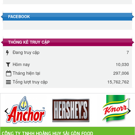
Đường Thốt Nốt 1kg
40.000 VND
FACEBOOK
Đường phèn hạt Long An 500g
345.000 VND
THỐNG KÊ TRUY CẬP
Đường phèn Long An bao 10kg
Đang truy cập
7
295.000 VND
Hôm nay
10,030
Tháng hiện tại
Đường mía thiên nhiên Biên Hòa gói 1kg
297,006
Tổng lượt truy cập
15,762,762
32.000 VND
ĐƯỜNG SẠCH CÔ BA BIÊN HÒA 1KG
27.000 VND
Đường cát trắng An Khê bao 50kg
1.100.000 VND
CÔNG TY TNHH HOÀNG HUY SÀI GÒN FOOD