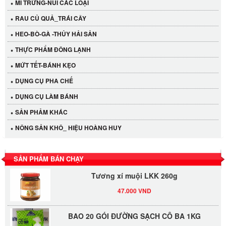
MÌ TRỨNG-NUI CÁC LOẠI
RAU CỦ QUẢ_TRÁI CÂY
HEO-BÒ-GÀ -THỦY HẢI SẢN
THỰC PHẨM ĐÔNG LẠNH
MỨT TẾT-BÁNH KẸO
DỤNG CỤ PHA CHẾ
Cần Tây Đà Lạt
DỤNG CỤ LÀM BÁNH
40.000 VND
SẢN PHẢM KHÁC
NÔNG SẢN KHÔ_ HIỆU HOÀNG HUY
LỐC 12 HỦ Tương xí muội LKK 260g
530.000 VND
SẢN PHẨM BÁN CHẠY
Tương xí muội LKK 260g
47.000 VND
BAO 20 GÓI ĐƯỜNG SẠCH CÔ BA 1KG
515.000 VND