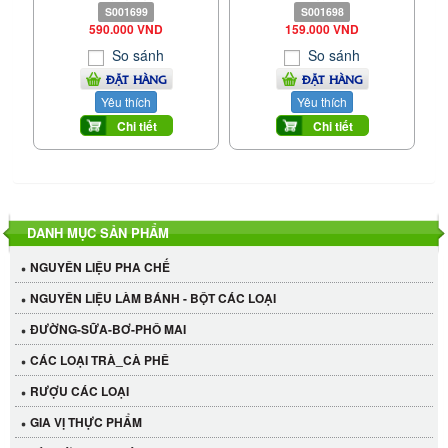
S001699
S001698
590.000 VND
159.000 VND
So sánh
So sánh
ĐẶT HÀNG
ĐẶT HÀNG
Yêu thích
Yêu thích
Chi tiết
Chi tiết
DANH MỤC SẢN PHẨM
NGUYÊN LIỆU PHA CHẾ
NGUYÊN LIỆU LÀM BÁNH - BỘT CÁC LOẠI
ĐƯỜNG-SỮA-BƠ-PHÔ MAI
CÁC LOẠI TRÀ_CÀ PHÊ
RƯỢU CÁC LOẠI
GIA VỊ THỰC PHẨM