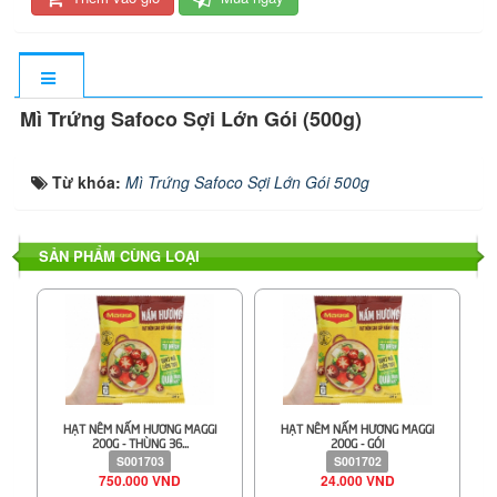
Mì Trứng Safoco Sợi Lớn Gói (500g)
Từ khóa:
Mì Trứng Safoco Sợi Lớn Gói 500g
SẢN PHẨM CÙNG LOẠI
HẠT NÊM NẤM HƯƠNG MAGGI
HẠT NÊM NẤM HƯƠNG MAGGI
200G - THÙNG 36...
200G - GÓI
S001703
S001702
750.000 VND
24.000 VND