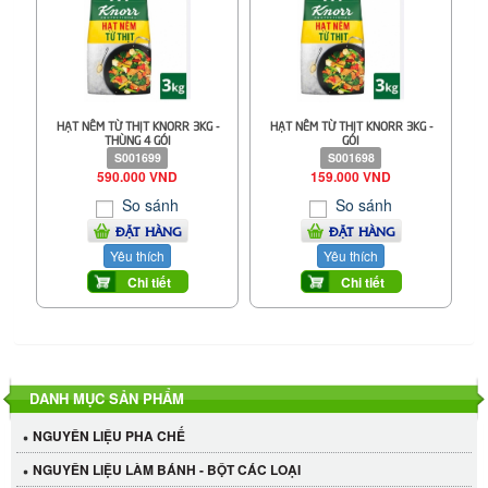
HẠT NÊM TỪ THỊT KNORR 3KG -
HẠT NÊM TỪ THỊT KNORR 3KG -
THÙNG 4 GÓI
GÓI
S001699
S001698
590.000 VND
159.000 VND
So sánh
So sánh
ĐẶT HÀNG
ĐẶT HÀNG
Yêu thích
Yêu thích
Chi tiết
Chi tiết
DANH MỤC SẢN PHẨM
NGUYÊN LIỆU PHA CHẾ
NGUYÊN LIỆU LÀM BÁNH - BỘT CÁC LOẠI