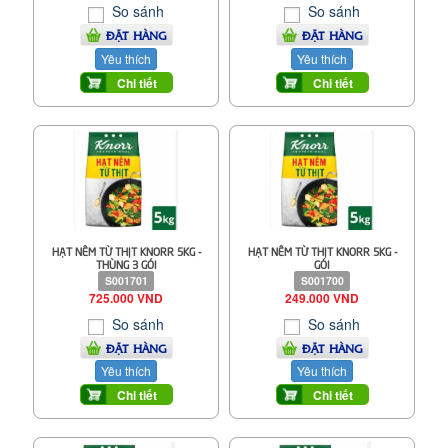
So sánh
So sánh
ĐẶT HÀNG
ĐẶT HÀNG
Yêu thích
Yêu thích
Chi tiết
Chi tiết
HẠT NÊM TỪ THỊT KNORR 5KG -
HẠT NÊM TỪ THỊT KNORR 5KG -
THÙNG 3 GÓI
GÓI
S001701
S001700
725.000 VND
249.000 VND
So sánh
So sánh
ĐẶT HÀNG
ĐẶT HÀNG
Yêu thích
Yêu thích
Chi tiết
Chi tiết