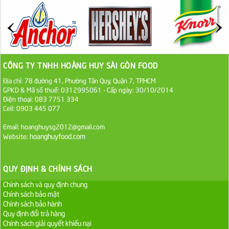
ĐƯỜNG SẠCH CÔ BA BIÊN HÒA 1KG
27.000 VND
Đường cát trắng An Khê bao 50kg
1.100.000 VND
CÔNG TY TNHH HOÀNG HUY SÀI GÒN FOOD
Địa chỉ: 78 đường 41, Phường Tân Quy, Quận 7, TP.HCM
Sa Tế Tôm Cholimex PET Hũ 450g
GPKD & Mã số thuế: 0312995061 - Cấp ngày: 30/10/2014
36.000 VND
Điện thoại: 083 7751 334
Cell: 0903 445 077
Ớt Sa Tế Cholimex Hũ Thuỷ Tinh 150g
Email: hoanghuysg2012@gmail.com
hoanghuyfood.com
Website:
19.000 VND
Nước tương cholimex 4,9L
QUY ĐỊNH & CHÍNH SÁCH
75.000 VND
Chính sách và quy định chung
Chính sách bảo mật
Chính sách bảo hành
Dầu Ăn Tường An Olita 25kg
Quy định đổi trả hàng
Liên hệ
Chính sách giải quyết khiếu nại