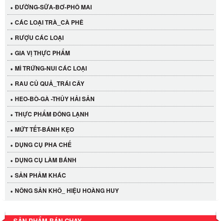
ĐƯỜNG-SỮA-BƠ-PHÔ MAI
CÁC LOẠI TRÀ_CÀ PHÊ
RƯỢU CÁC LOẠI
GIA VỊ THỰC PHẨM
MÌ TRỨNG-NUI CÁC LOẠI
RAU CỦ QUẢ_TRÁI CÂY
HEO-BÒ-GÀ -THỦY HẢI SẢN
THỰC PHẨM ĐÔNG LẠNH
MỨT TẾT-BÁNH KẸO
DỤNG CỤ PHA CHẾ
Cần Tây Đà Lạt
DỤNG CỤ LÀM BÁNH
40.000 VND
SẢN PHẢM KHÁC
LỐC 12 HỦ Tương xí muội LKK 260g
NÔNG SẢN KHÔ_ HIỆU HOÀNG HUY
530.000 VND
SẢN PHẨM BÁN CHẠY