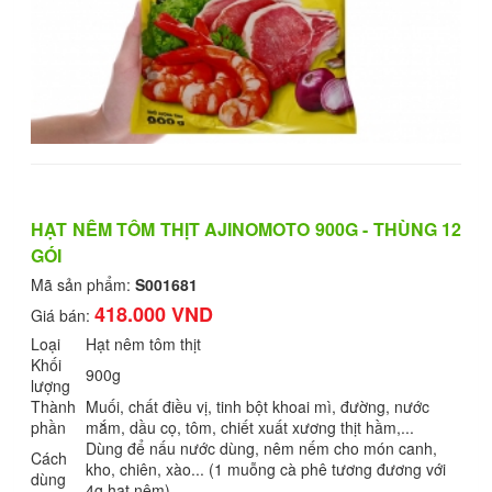
HẠT NÊM TÔM THỊT AJINOMOTO 900G - THÙNG 12
GÓI
Mã sản phẩm:
S001681
418.000 VND
Giá bán:
Loại
Hạt nêm tôm thịt
Khối
900g
lượng
Thành
Muối, chất điều vị, tinh bột khoai mì, đường, nước
phần
mắm, dầu cọ, tôm, chiết xuất xương thịt hầm,...
Dùng để nấu nước dùng, nêm nếm cho món canh,
Cách
kho, chiên, xào... (1 muỗng cà phê tương đương với
dùng
4g hạt nêm).