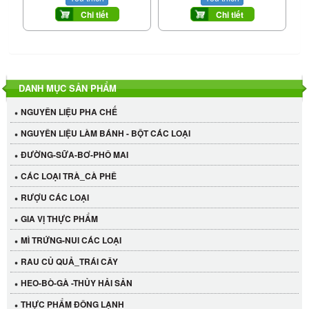
Chi tiết
Chi tiết
DANH MỤC SẢN PHẨM
NGUYÊN LIỆU PHA CHẾ
NGUYÊN LIỆU LÀM BÁNH - BỘT CÁC LOẠI
ĐƯỜNG-SỮA-BƠ-PHÔ MAI
CÁC LOẠI TRÀ_CÀ PHÊ
RƯỢU CÁC LOẠI
GIA VỊ THỰC PHẨM
MÌ TRỨNG-NUI CÁC LOẠI
RAU CỦ QUẢ_TRÁI CÂY
HEO-BÒ-GÀ -THỦY HẢI SẢN
Cần Tây Đà Lạt
THỰC PHẨM ĐÔNG LẠNH