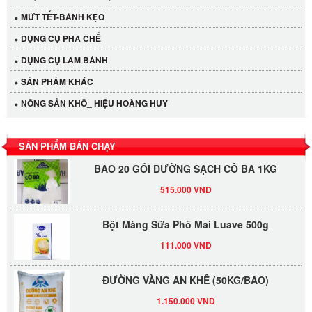
40.000 VND
MỨT TẾT-BÁNH KẸO
DỤNG CỤ PHA CHẾ
LỐC 12 HỦ Tương xí muội LKK 260g
DỤNG CỤ LÀM BÁNH
530.000 VND
SẢN PHẢM KHÁC
NÔNG SẢN KHÔ_ HIỆU HOÀNG HUY
Tương xí muội LKK 260g
47.000 VND
SẢN PHẨM BÁN CHẠY
BAO 20 GÓI ĐƯỜNG SẠCH CÔ BA 1KG
515.000 VND
Bột Màng Sữa Phô Mai Luave 500g
111.000 VND
ĐƯỜNG VÀNG AN KHÊ (50KG/BAO)
1.150.000 VND