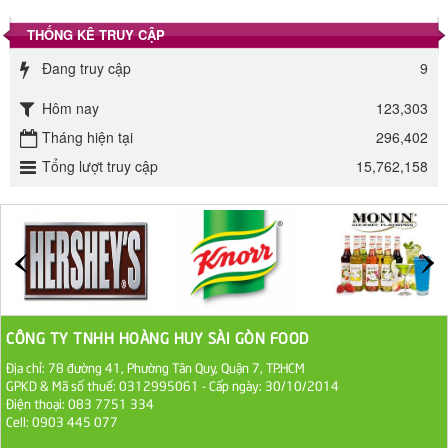
295.000 VND
THỐNG KÊ TRUY CẬP
Đường mía thiên nhiên Biên Hòa gói 1kg
Đang truy cập
9
32.000 VND
Hôm nay
123,303
Tháng hiện tại
ĐƯỜNG SẠCH CÔ BA BIÊN HÒA 1KG
296,402
Tổng lượt truy cập
15,762,158
27.000 VND
Đường cát trắng An Khê bao 50kg
1.100.000 VND
Sa Tế Tôm Cholimex PET Hũ 450g
36.000 VND
CÔNG TY TNHH HOÀNG HUY SÀI GÒN FOOD
Địa chỉ: 78 đường 41, Phường Tân Quy, Quận 7, TP.HCM
Ớt Sa Tế Cholimex Hũ Thuỷ Tinh 150g
GPKD & Mã số thuế: 0312995061 - Cấp ngày: 30/10/2014
Điện thoại: 083 7751 334
19.000 VND
Cell: 0903 445 077