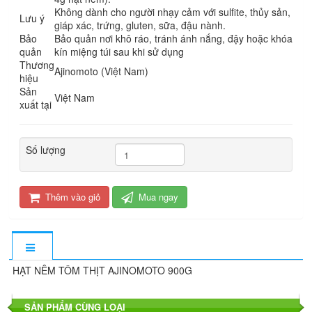
Không dành cho người nhạy cảm với sulfite, thủy sản,
Lưu ý
giáp xác, trứng, gluten, sữa, đậu nành.
Bảo
Bảo quản nơi khô ráo, tránh ánh nắng, đậy hoặc khóa
quản
kín miệng túi sau khi sử dụng
Thương
Ajinomoto (Việt Nam)
hiệu
Sản
Việt Nam
xuất tại
Số lượng
Thêm vào giỏ
Mua ngay
HẠT NÊM TÔM THỊT AJINOMOTO 900G
SẢN PHẨM CÙNG LOẠI