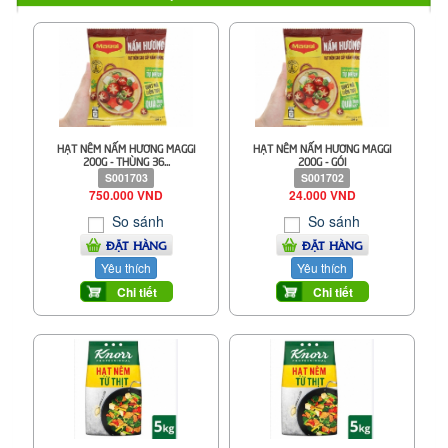
HẠT NÊM NẤM HƯƠNG MAGGI
HẠT NÊM NẤM HƯƠNG MAGGI
200G - THÙNG 36...
200G - GÓI
S001703
S001702
750.000 VND
24.000 VND
So sánh
So sánh
ĐẶT HÀNG
ĐẶT HÀNG
Yêu thích
Yêu thích
Chi tiết
Chi tiết