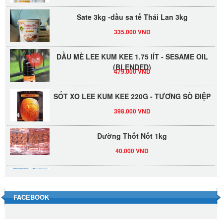
Sate 3kg -dầu sa tế Thái Lan 3kg
335.000 VND
DẦU MÈ LEE KUM KEE 1.75 lÍT - SESAME OIL
(BLENDED)
479.000 VND
SỐT XO LEE KUM KEE 220G - TƯƠNG SÒ ĐIỆP
398.000 VND
Đường Thốt Nốt 1kg
40.000 VND
Đường phèn hạt Long An 500g
345.000 VND
FACEBOOK
Đường phèn Long An bao 10kg