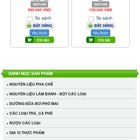
S001699
S001698
590.000 VND
159.000 VND
So sánh
So sánh
ĐẶT HÀNG
ĐẶT HÀNG
Yêu thích
Yêu thích
Chi tiết
Chi tiết
DANH MỤC SẢN PHẨM
NGUYÊN LIỆU PHA CHẾ
NGUYÊN LIỆU LÀM BÁNH - BỘT CÁC LOẠI
ĐƯỜNG-SỮA-BƠ-PHÔ MAI
CÁC LOẠI TRÀ_CÀ PHÊ
RƯỢU CÁC LOẠI
GIA VỊ THỰC PHẨM