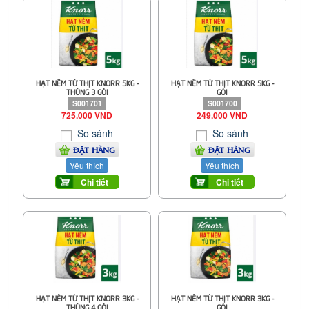
HẠT NÊM TỪ THỊT KNORR 5KG -
HẠT NÊM TỪ THỊT KNORR 5KG -
THÙNG 3 GÓI
GÓI
S001701
S001700
725.000 VND
249.000 VND
So sánh
So sánh
ĐẶT HÀNG
ĐẶT HÀNG
Yêu thích
Yêu thích
Chi tiết
Chi tiết
HẠT NÊM TỪ THỊT KNORR 3KG -
HẠT NÊM TỪ THỊT KNORR 3KG -
THÙNG 4 GÓI
GÓI