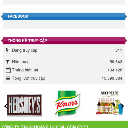
40.000 VND
FACEBOOK
Đường phèn hạt Long An 500g
345.000 VND
THỐNG KÊ TRUY CẬP
Đường phèn Long An bao 10kg
Đang truy cập
295.000 VND
311
Hôm nay
59,643
Đường mía thiên nhiên Biên Hòa gói 1kg
Tháng hiện tại
134,128
32.000 VND
Tổng lượt truy cập
15,599,884
ĐƯỜNG SẠCH CÔ BA BIÊN HÒA 1KG
27.000 VND
Đường cát trắng An Khê bao 50kg
1.100.000 VND
CÔNG TY TNHH HOÀNG HUY SÀI GÒN FOOD