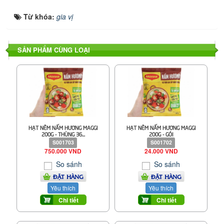
Từ khóa:
gia vị
SẢN PHẨM CÙNG LOẠI
HẠT NÊM NẤM HƯƠNG MAGGI
HẠT NÊM NẤM HƯƠNG MAGGI
200G - THÙNG 36...
200G - GÓI
S001703
S001702
750.000 VND
24.000 VND
So sánh
So sánh
ĐẶT HÀNG
ĐẶT HÀNG
Yêu thích
Yêu thích
Chi tiết
Chi tiết