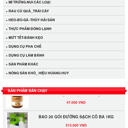
MÌ TRỨNG-NUI CÁC LOẠI
RAU CỦ QUẢ_TRÁI CÂY
HEO-BÒ-GÀ -THỦY HẢI SẢN
THỰC PHẨM ĐÔNG LẠNH
MỨT TẾT-BÁNH KẸO
Cần Tây Đà Lạt
DỤNG CỤ PHA CHẾ
40.000 VND
DỤNG CỤ LÀM BÁNH
SẢN PHẢM KHÁC
LỐC 12 HỦ Tương xí muội LKK 260g
NÔNG SẢN KHÔ_ HIỆU HOÀNG HUY
530.000 VND
SẢN PHẨM BÁN CHẠY
Tương xí muội LKK 260g
47.000 VND
BAO 20 GÓI ĐƯỜNG SẠCH CÔ BA 1KG
515.000 VND