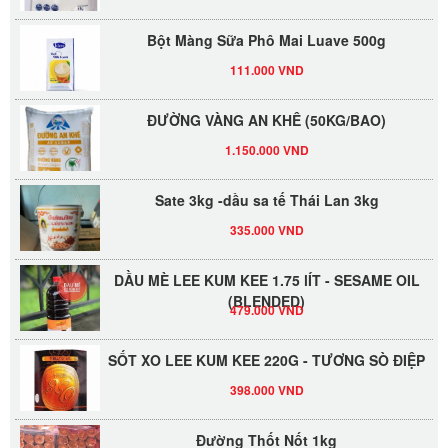
Bột Màng Sữa Phô Mai Luave 500g
111.000 VND
ĐƯỜNG VÀNG AN KHÊ (50KG/BAO)
1.150.000 VND
Sate 3kg -dầu sa tế Thái Lan 3kg
335.000 VND
DẦU MÈ LEE KUM KEE 1.75 lÍT - SESAME OIL
(BLENDED)
479.000 VND
SỐT XO LEE KUM KEE 220G - TƯƠNG SÒ ĐIỆP
398.000 VND
Đường Thốt Nốt 1kg