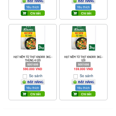
ĐẶT HÀNG
ĐẶT HÀNG
Yêu thích
Yêu thích
Chi tiết
Chi tiết
HẠT NÊM TỪ THỊT KNORR 3KG -
HẠT NÊM TỪ THỊT KNORR 3KG -
THÙNG 4 GÓI
GÓI
S001699
S001698
590.000 VND
159.000 VND
So sánh
So sánh
ĐẶT HÀNG
ĐẶT HÀNG
Yêu thích
Yêu thích
Chi tiết
Chi tiết