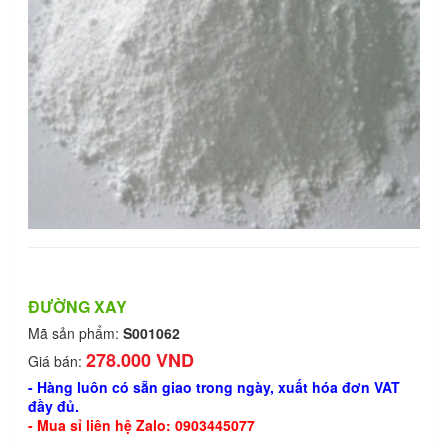
ĐƯỜNG XAY
Mã sản phẩm:
S001062
278.000 VND
Giá bán:
- Hàng luôn có sẵn giao trong ngày, xuất hóa đơn VAT
đầy đủ.
- Mua sỉ liên hệ Zalo: 0903445077