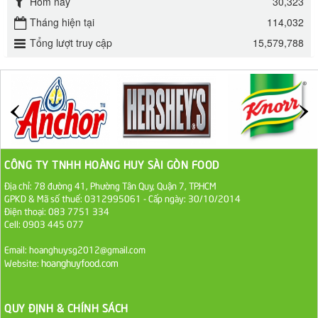
Hôm nay
30,323
Đường mía thiên nhiên Biên Hòa gói 1kg
Tháng hiện tại
114,032
32.000 VND
Tổng lượt truy cập
15,579,788
ĐƯỜNG SẠCH CÔ BA BIÊN HÒA 1KG
27.000 VND
Đường cát trắng An Khê bao 50kg
1.100.000 VND
CÔNG TY TNHH HOÀNG HUY SÀI GÒN FOOD
Sa Tế Tôm Cholimex PET Hũ 450g
Địa chỉ: 78 đường 41, Phường Tân Quy, Quận 7, TP.HCM
GPKD & Mã số thuế: 0312995061 - Cấp ngày: 30/10/2014
36.000 VND
Điện thoại: 083 7751 334
Cell: 0903 445 077
Ớt Sa Tế Cholimex Hũ Thuỷ Tinh 150g
Email: hoanghuysg2012@gmail.com
hoanghuyfood.com
19.000 VND
Website:
Nước tương cholimex 4,9L
QUY ĐỊNH & CHÍNH SÁCH