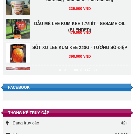
335.000 VND
DẦU MÈ LEE KUM KEE 1.75 lÍT - SESAME OIL
(BLENDED)
479.000 VND
SỐT XO LEE KUM KEE 220G - TƯƠNG SÒ ĐIỆP
398.000 VND
Đường Thốt Nốt 1kg
40.000 VND
FACEBOOK
Đường phèn hạt Long An 500g
345.000 VND
THỐNG KÊ TRUY CẬP
Đường phèn Long An bao 10kg
Đang truy cập
421
295.000 VND