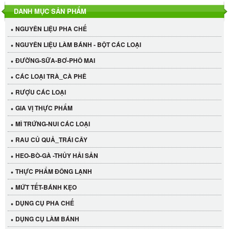
DANH MỤC SẢN PHẨM
NGUYÊN LIỆU PHA CHẾ
NGUYÊN LIỆU LÀM BÁNH - BỘT CÁC LOẠI
ĐƯỜNG-SỮA-BƠ-PHÔ MAI
CÁC LOẠI TRÀ_CÀ PHÊ
RƯỢU CÁC LOẠI
GIA VỊ THỰC PHẨM
MÌ TRỨNG-NUI CÁC LOẠI
RAU CỦ QUẢ_TRÁI CÂY
HEO-BÒ-GÀ -THỦY HẢI SẢN
THỰC PHẨM ĐÔNG LẠNH
MỨT TẾT-BÁNH KẸO
DỤNG CỤ PHA CHẾ
Cần Tây Đà Lạt
DỤNG CỤ LÀM BÁNH
40.000 VND