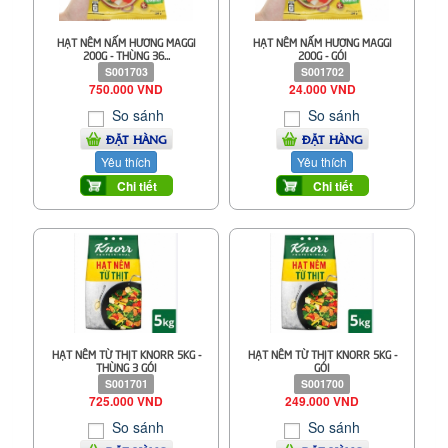
HẠT NÊM NẤM HƯƠNG MAGGI
HẠT NÊM NẤM HƯƠNG MAGGI
200G - THÙNG 36...
200G - GÓI
S001703
S001702
750.000 VND
24.000 VND
So sánh
So sánh
ĐẶT HÀNG
ĐẶT HÀNG
Yêu thích
Yêu thích
Chi tiết
Chi tiết
HẠT NÊM TỪ THỊT KNORR 5KG -
HẠT NÊM TỪ THỊT KNORR 5KG -
THÙNG 3 GÓI
GÓI
S001701
S001700
725.000 VND
249.000 VND
So sánh
So sánh