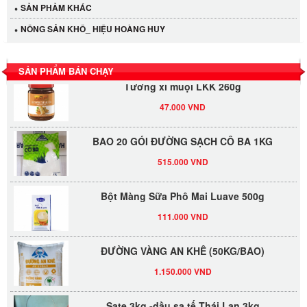
SẢN PHẢM KHÁC
LỐC 12 HỦ Tương xí muội LKK 260g
NÔNG SẢN KHÔ_ HIỆU HOÀNG HUY
530.000 VND
SẢN PHẨM BÁN CHẠY
Tương xí muội LKK 260g
47.000 VND
BAO 20 GÓI ĐƯỜNG SẠCH CÔ BA 1KG
515.000 VND
Bột Màng Sữa Phô Mai Luave 500g
111.000 VND
ĐƯỜNG VÀNG AN KHÊ (50KG/BAO)
1.150.000 VND
Sate 3kg -dầu sa tế Thái Lan 3kg