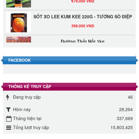
SỐT XO LEE KUM KEE 220G - TƯƠNG SÒ ĐIỆP
398.000 VND
Đường Thốt Nốt 1kg
40.000 VND
FACEBOOK
Đường phèn hạt Long An 500g
345.000 VND
THỐNG KÊ TRUY CẬP
Đường phèn Long An bao 10kg
Đang truy cập
46
295.000 VND
Hôm nay
28,264
Đường mía thiên nhiên Biên Hòa gói 1kg
Tháng hiện tại
337,669
32.000 VND
Tổng lượt truy cập
15,803,425
ĐƯỜNG SẠCH CÔ BA BIÊN HÒA 1KG