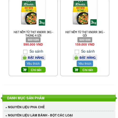
HẠT NÊM TỪ THỊT KNORR 3KG -
HẠT NÊM TỪ THỊT KNORR 3KG -
THÙNG 4 GÓI
GÓI
S001699
S001698
590.000 VND
159.000 VND
So sánh
So sánh
ĐẶT HÀNG
ĐẶT HÀNG
Yêu thích
Yêu thích
Chi tiết
Chi tiết
DANH MỤC SẢN PHẨM
NGUYÊN LIỆU PHA CHẾ
NGUYÊN LIỆU LÀM BÁNH - BỘT CÁC LOẠI