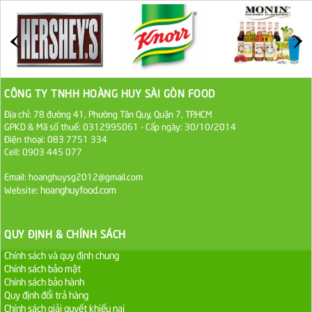
27.000 VND
Đường cát trắng An Khê bao 50kg
1.100.000 VND
CÔNG TY TNHH HOÀNG HUY SÀI GÒN FOOD
Sa Tế Tôm Cholimex PET Hũ 450g
Địa chỉ: 78 đường 41, Phường Tân Quy, Quận 7, TP.HCM
GPKD & Mã số thuế: 0312995061 - Cấp ngày: 30/10/2014
36.000 VND
Điện thoại: 083 7751 334
Cell: 0903 445 077
Ớt Sa Tế Cholimex Hũ Thuỷ Tinh 150g
Email: hoanghuysg2012@gmail.com
19.000 VND
hoanghuyfood.com
Website:
Nước tương cholimex 4,9L
QUY ĐỊNH & CHÍNH SÁCH
75.000 VND
Chính sách và quy định chung
Chính sách bảo mật
Dầu Ăn Tường An Olita 25kg
Chính sách bảo hành
Quy định đổi trả hàng
Liên hệ
Chính sách giải quyết khiếu nại