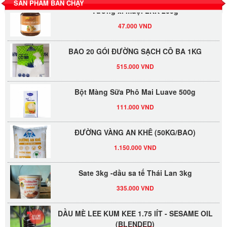
SẢN PHẨM BÁN CHẠY
Tương xí muội LKK 260g
47.000 VND
BAO 20 GÓI ĐƯỜNG SẠCH CÔ BA 1KG
515.000 VND
Bột Màng Sữa Phô Mai Luave 500g
111.000 VND
ĐƯỜNG VÀNG AN KHÊ (50KG/BAO)
1.150.000 VND
Sate 3kg -dầu sa tế Thái Lan 3kg
335.000 VND
DẦU MÈ LEE KUM KEE 1.75 lÍT - SESAME OIL
(BLENDED)
479.000 VND