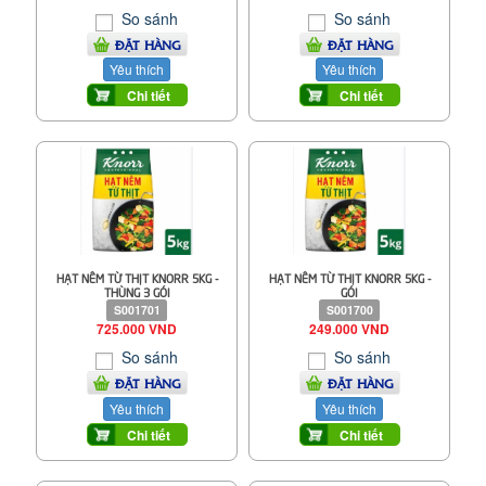
So sánh
So sánh
ĐẶT HÀNG
ĐẶT HÀNG
Yêu thích
Yêu thích
Chi tiết
Chi tiết
HẠT NÊM TỪ THỊT KNORR 5KG -
HẠT NÊM TỪ THỊT KNORR 5KG -
THÙNG 3 GÓI
GÓI
S001701
S001700
725.000 VND
249.000 VND
So sánh
So sánh
ĐẶT HÀNG
ĐẶT HÀNG
Yêu thích
Yêu thích
Chi tiết
Chi tiết