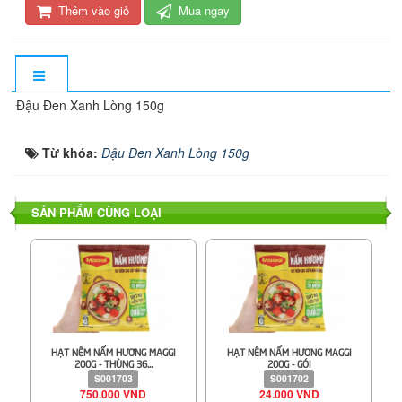
Thêm vào giỏ
Mua ngay
Đậu Đen Xanh Lòng 150g
Từ khóa:
Đậu Đen Xanh Lòng 150g
SẢN PHẨM CÙNG LOẠI
HẠT NÊM NẤM HƯƠNG MAGGI
HẠT NÊM NẤM HƯƠNG MAGGI
200G - THÙNG 36...
200G - GÓI
S001703
S001702
750.000 VND
24.000 VND