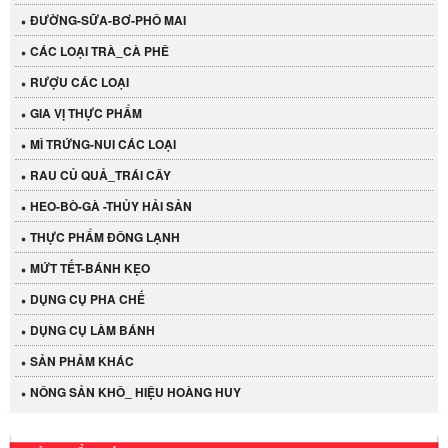
ĐƯỜNG-SỮA-BƠ-PHÔ MAI
CÁC LOẠI TRÀ_CÀ PHÊ
RƯỢU CÁC LOẠI
GIA VỊ THỰC PHẨM
MÌ TRỨNG-NUI CÁC LOẠI
RAU CỦ QUẢ_TRÁI CÂY
HEO-BÒ-GÀ -THỦY HẢI SẢN
THỰC PHẨM ĐÔNG LẠNH
MỨT TẾT-BÁNH KẸO
Cần Tây Đà Lạt
DỤNG CỤ PHA CHẾ
40.000 VND
DỤNG CỤ LÀM BÁNH
SẢN PHẢM KHÁC
LỐC 12 HỦ Tương xí muội LKK 260g
NÔNG SẢN KHÔ_ HIỆU HOÀNG HUY
530.000 VND