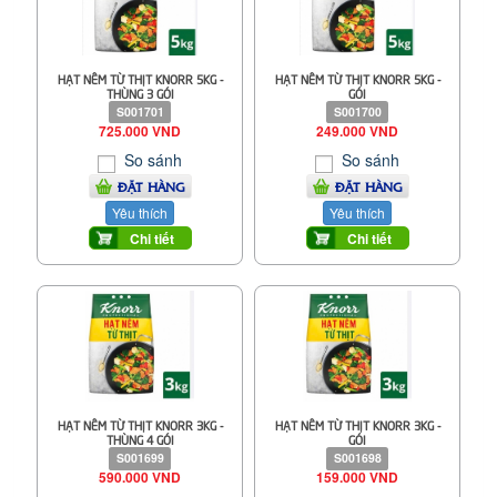
HẠT NÊM TỪ THỊT KNORR 5KG -
HẠT NÊM TỪ THỊT KNORR 5KG -
THÙNG 3 GÓI
GÓI
S001701
S001700
725.000 VND
249.000 VND
So sánh
So sánh
ĐẶT HÀNG
ĐẶT HÀNG
Yêu thích
Yêu thích
Chi tiết
Chi tiết
HẠT NÊM TỪ THỊT KNORR 3KG -
HẠT NÊM TỪ THỊT KNORR 3KG -
THÙNG 4 GÓI
GÓI
S001699
S001698
590.000 VND
159.000 VND