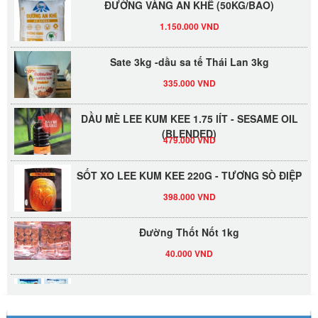
1.150.000 VND
Sate 3kg -dầu sa tế Thái Lan 3kg
335.000 VND
DẦU MÈ LEE KUM KEE 1.75 lÍT - SESAME OIL
(BLENDED)
479.000 VND
SỐT XO LEE KUM KEE 220G - TƯƠNG SÒ ĐIỆP
398.000 VND
Đường Thốt Nốt 1kg
40.000 VND
Đường phèn hạt Long An 500g
345.000 VND