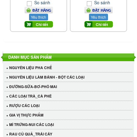
So sánh
So sánh
ĐẶT HÀNG
ĐẶT HÀNG
Yêu thích
Yêu thích
Chi tiết
Chi tiết
DANH MỤC SẢN PHẨM
NGUYÊN LIỆU PHA CHẾ
NGUYÊN LIỆU LÀM BÁNH - BỘT CÁC LOẠI
ĐƯỜNG-SỮA-BƠ-PHÔ MAI
CÁC LOẠI TRÀ_CÀ PHÊ
RƯỢU CÁC LOẠI
GIA VỊ THỰC PHẨM
MÌ TRỨNG-NUI CÁC LOẠI
RAU CỦ QUẢ_TRÁI CÂY