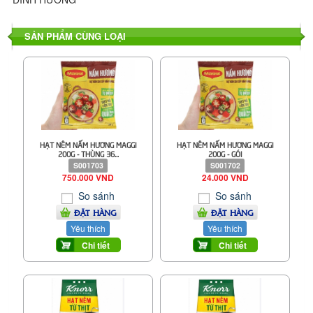
SẢN PHẨM CÙNG LOẠI
HẠT NÊM NẤM HƯƠNG MAGGI
HẠT NÊM NẤM HƯƠNG MAGGI
200G - THÙNG 36...
200G - GÓI
S001703
S001702
750.000 VND
24.000 VND
So sánh
So sánh
ĐẶT HÀNG
ĐẶT HÀNG
Yêu thích
Yêu thích
Chi tiết
Chi tiết