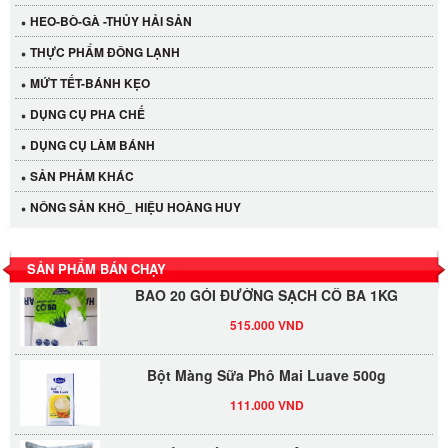
HEO-BÒ-GÀ -THỦY HẢI SẢN
Cần Tây Đà Lạt
THỰC PHẨM ĐÔNG LẠNH
40.000 VND
MỨT TẾT-BÁNH KẸO
DỤNG CỤ PHA CHẾ
LỐC 12 HỦ Tương xí muội LKK 260g
DỤNG CỤ LÀM BÁNH
530.000 VND
SẢN PHẢM KHÁC
Tương xí muội LKK 260g
NÔNG SẢN KHÔ_ HIỆU HOÀNG HUY
47.000 VND
SẢN PHẨM BÁN CHẠY
BAO 20 GÓI ĐƯỜNG SẠCH CÔ BA 1KG
515.000 VND
Bột Màng Sữa Phô Mai Luave 500g
111.000 VND
ĐƯỜNG VÀNG AN KHÊ (50KG/BAO)