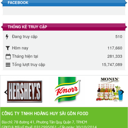
FACEBOOK
Đường phèn Long An bao 10kg
295.000 VND
THỐNG KÊ TRUY CẬP
Đường mía thiên nhiên Biên Hòa gói 1kg
Đang truy cập
510
32.000 VND
Hôm nay
117,660
ĐƯỜNG SẠCH CÔ BA BIÊN HÒA 1KG
Tháng hiện tại
281,333
27.000 VND
Tổng lượt truy cập
15,747,089
Đường cát trắng An Khê bao 50kg
1.100.000 VND
Sa Tế Tôm Cholimex PET Hũ 450g
36.000 VND
CÔNG TY TNHH HOÀNG HUY SÀI GÒN FOOD
Địa chỉ: 78 đường 41, Phường Tân Quy, Quận 7, TP.HCM
Ớt Sa Tế Cholimex Hũ Thuỷ Tinh 150g
GPKD & Mã số thuế: 0312995061 - Cấp ngày: 30/10/2014