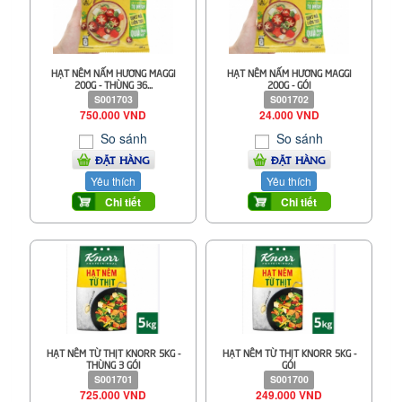
HẠT NÊM NẤM HƯƠNG MAGGI
HẠT NÊM NẤM HƯƠNG MAGGI
200G - THÙNG 36...
200G - GÓI
S001703
S001702
750.000 VND
24.000 VND
So sánh
So sánh
ĐẶT HÀNG
ĐẶT HÀNG
Yêu thích
Yêu thích
Chi tiết
Chi tiết
HẠT NÊM TỪ THỊT KNORR 5KG -
HẠT NÊM TỪ THỊT KNORR 5KG -
THÙNG 3 GÓI
GÓI
S001701
S001700
725.000 VND
249.000 VND