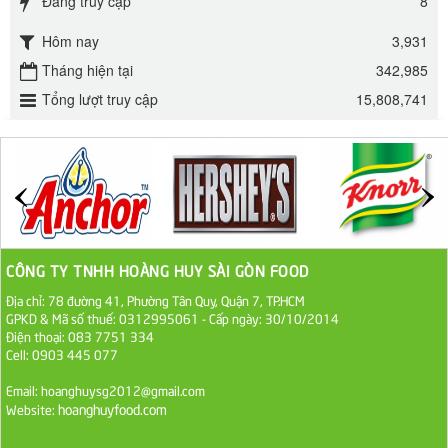
Đang truy cập
8
Hôm nay
3,931
Đường mía thiên nhiên Biên Hòa gói 1kg
Tháng hiện tại
342,985
32.000 VND
Tổng lượt truy cập
15,808,741
ĐƯỜNG SẠCH CÔ BA BIÊN HÒA 1KG
27.000 VND
Đường cát trắng An Khê bao 50kg
1.100.000 VND
CÔNG TY TNHH HOÀNG HUY SÀI GÒN FOOD
Sa Tế Tôm Cholimex PET Hũ 450g
Địa chỉ: 78 đường 41, Phường Tân Quy, Quận 7, TP.HCM
GPKD & Mã số thuế: 0312995061 - Cấp ngày: 30/10/2014
36.000 VND
Điện thoại: 083 7751 334
Cell: 0903 445 077
Ớt Sa Tế Cholimex Hũ Thuỷ Tinh 150g
Email: hoanghuysg2012@gmail.com
19.000 VND
hoanghuyfood.com
Website: