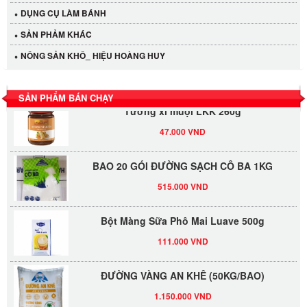
40.000 VND
DỤNG CỤ LÀM BÁNH
SẢN PHẢM KHÁC
LỐC 12 HỦ Tương xí muội LKK 260g
NÔNG SẢN KHÔ_ HIỆU HOÀNG HUY
530.000 VND
SẢN PHẨM BÁN CHẠY
Tương xí muội LKK 260g
47.000 VND
BAO 20 GÓI ĐƯỜNG SẠCH CÔ BA 1KG
515.000 VND
Bột Màng Sữa Phô Mai Luave 500g
111.000 VND
ĐƯỜNG VÀNG AN KHÊ (50KG/BAO)
1.150.000 VND