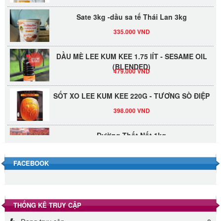
Sate 3kg -dầu sa tế Thái Lan 3kg
335.000 VND
DẦU MÈ LEE KUM KEE 1.75 lÍT - SESAME OIL
(BLENDED)
479.000 VND
SỐT XO LEE KUM KEE 220G - TƯƠNG SÒ ĐIỆP
398.000 VND
Đường Thốt Nốt 1kg
40.000 VND
FACEBOOK
Đường phèn hạt Long An 500g
345.000 VND
THỐNG KÊ TRUY CẬP
Đường phèn Long An bao 10kg
295.000 VND