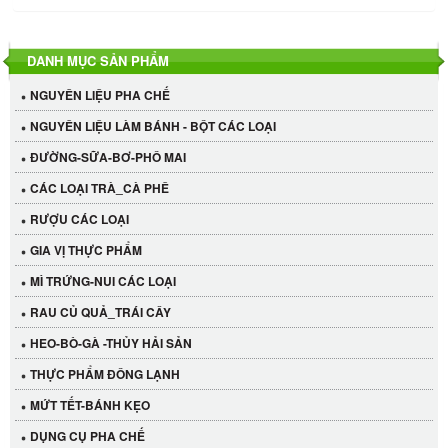
DANH MỤC SẢN PHẨM
NGUYÊN LIỆU PHA CHẾ
NGUYÊN LIỆU LÀM BÁNH - BỘT CÁC LOẠI
ĐƯỜNG-SỮA-BƠ-PHÔ MAI
CÁC LOẠI TRÀ_CÀ PHÊ
RƯỢU CÁC LOẠI
GIA VỊ THỰC PHẨM
MÌ TRỨNG-NUI CÁC LOẠI
RAU CỦ QUẢ_TRÁI CÂY
HEO-BÒ-GÀ -THỦY HẢI SẢN
THỰC PHẨM ĐÔNG LẠNH
MỨT TẾT-BÁNH KẸO
Cần Tây Đà Lạt
DỤNG CỤ PHA CHẾ