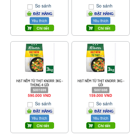
So sánh
So sánh
ĐẶT HÀNG
ĐẶT HÀNG
Yêu thích
Yêu thích
Chi tiết
Chi tiết
HẠT NÊM TỪ THỊT KNORR 3KG -
HẠT NÊM TỪ THỊT KNORR 3KG -
THÙNG 4 GÓI
GÓI
S001699
S001698
590.000 VND
159.000 VND
So sánh
So sánh
ĐẶT HÀNG
ĐẶT HÀNG
Yêu thích
Yêu thích
Chi tiết
Chi tiết